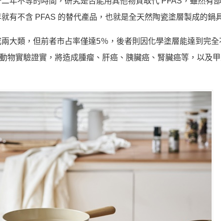
二年不等的時間，研究是否能用其他物質取代 PFAS，雖然有
有不含 PFAS 的替代產品，也就是全天然陶瓷塗層製成的鍋
兩大類，但前者市占率僅達5％，後者則因化學塗層能達到完全
 已有動物實驗證實，將造成腫瘤、肝癌、胰臟癌、腎臟癌等，以及