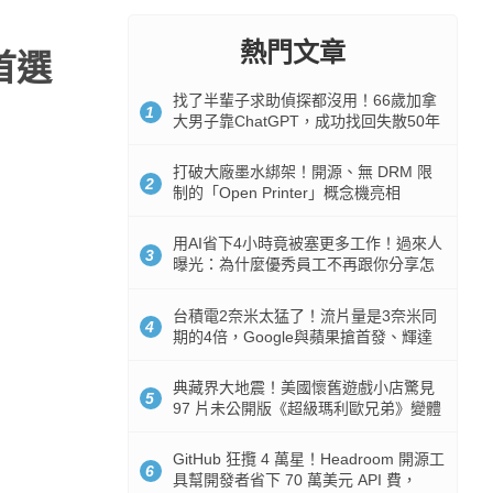
熱門文章
首選
找了半輩子求助偵探都沒用！66歲加拿
1
大男子靠ChatGPT，成功找回失散50年
家人
打破大廠墨水綁架！開源、無 DRM 限
2
制的「Open Printer」概念機亮相
用AI省下4小時竟被塞更多工作！過來人
3
曝光：為什麼優秀員工不再跟你分享怎
麼使用AI
台積電2奈米太猛了！流片量是3奈米同
4
期的4倍，Google與蘋果搶首發、輝達
與AMD排隊等產能
典藏界大地震！美國懷舊遊戲小店驚見
5
97 片未公開版《超級瑪利歐兄弟》變體
任天堂卡帶
GitHub 狂攬 4 萬星！Headroom 開源工
6
具幫開發者省下 70 萬美元 API 費，