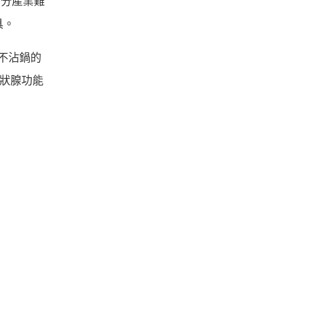
部分產業難
具。
不沾鍋的
甲狀腺功能