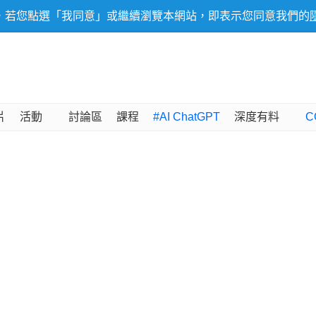
，若您點選「我同意」或繼續瀏覽本網站，即表示您同意我們的
片
活動
討論區
課程
#AI ChatGPT
深度有料
C