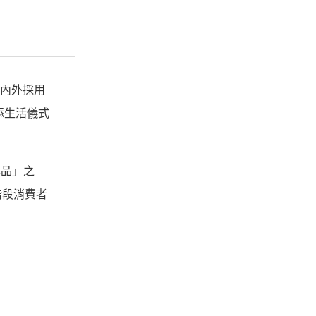
具內外採用
添生活儀式
學品」之
階段消費者