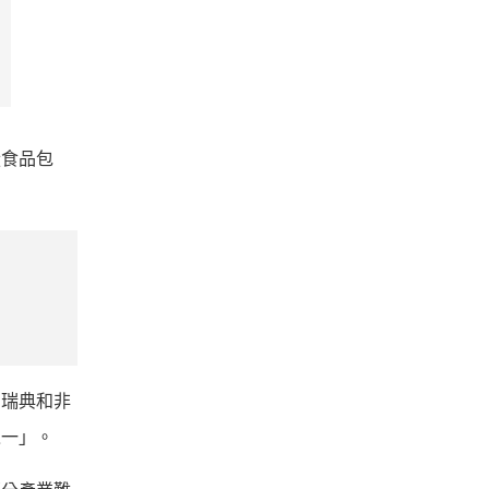
從食品包
、瑞典和非
之一」。