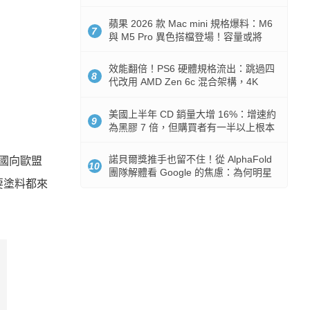
Token 消耗暴降 92%
蘋果 2026 款 Mac mini 規格爆料：M6
7
與 M5 Pro 異色搭檔登場！容量或將
512GB 起跳
效能翻倍！PS6 硬體規格流出：跳過四
8
代改用 AMD Zen 6c 混合架構，4K
120fps 與全光追時代來臨
美國上半年 CD 銷量大增 16%：增速約
9
為黑膠 7 倍，但購買者有一半以上根本
沒有播放器
諾貝爾獎推手也留不住！從 AlphaFold
國向歐盟
10
團隊解體看 Google 的焦慮：為何明星
要塗料都來
實驗室要為 Gemini 讓路？