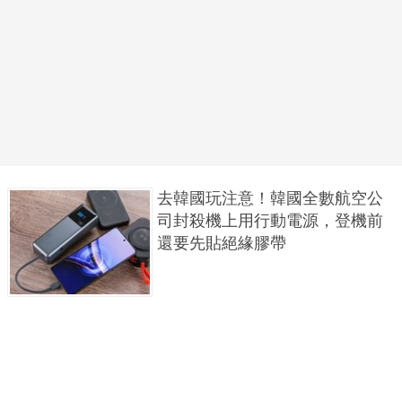
去韓國玩注意！韓國全數航空公
司封殺機上用行動電源，登機前
還要先貼絕緣膠帶