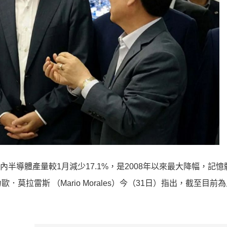
半導體產量較1月減少17.1%，是2008年以來最大降幅，記憶
莫拉雷斯 （Mario Morales）今（31日）指出，截至目前