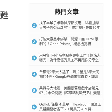
熱門文章
甦
找了半輩子求助偵探都沒用！66歲加拿
1
大男子靠ChatGPT，成功找回失散50年
家人
打破大廠墨水綁架！開源、無 DRM 限
2
制的「Open Printer」概念機亮相
用AI省下4小時竟被塞更多工作！過來人
3
曝光：為什麼優秀員工不再跟你分享怎
麼使用AI
台積電2奈米太猛了！流片量是3奈米同
4
期的4倍，Google與蘋果搶首發、輝達
與AMD排隊等產能
典藏界大地震！美國懷舊遊戲小店驚見
5
97 片未公開版《超級瑪利歐兄弟》變體
任天堂卡帶
GitHub 狂攬 4 萬星！Headroom 開源工
6
具幫開發者省下 70 萬美元 API 費，