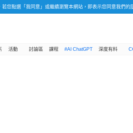
，若您點選「我同意」或繼續瀏覽本網站，即表示您同意我們的
片
活動
討論區
課程
#AI ChatGPT
深度有料
C