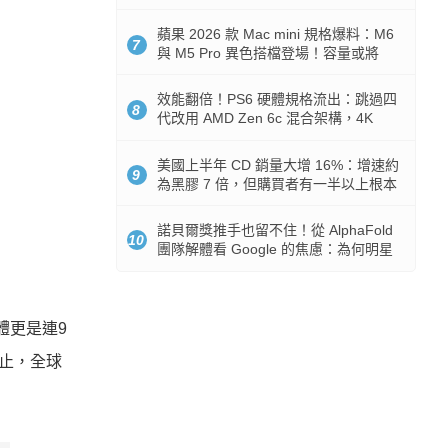
Token 消耗暴降 92%
蘋果 2026 款 Mac mini 規格爆料：M6
7
與 M5 Pro 異色搭檔登場！容量或將
512GB 起跳
效能翻倍！PS6 硬體規格流出：跳過四
8
代改用 AMD Zen 6c 混合架構，4K
120fps 與全光追時代來臨
美國上半年 CD 銷量大增 16%：增速約
9
為黑膠 7 倍，但購買者有一半以上根本
沒有播放器
諾貝爾獎推手也留不住！從 AlphaFold
10
團隊解體看 Google 的焦慮：為何明星
實驗室要為 Gemini 讓路？
體更是連9
為止，全球