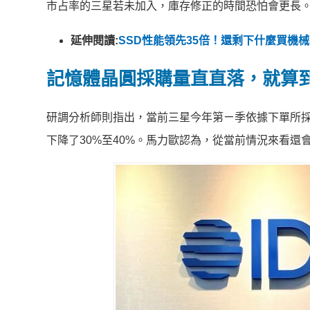
市占率的三星若未加入，庫存修正的時間恐怕會更長
延伸閱讀:
SSD性能領先35倍！還剩下什麼買機
記憶體晶圓採購量直直落，就算到
研調分析師則指出，當前三星今年第ㄧ季依據下單所採購的
下降了30%至40%。馬力歐認為，從當前情況來看還