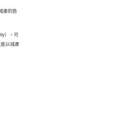
決不減產的態
ty），可
只能以減產