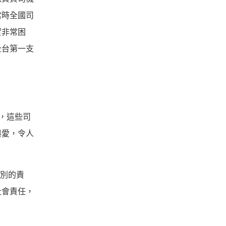
當時全國司
實非常困
全台第一支
，
這些司
與愛，令人
別的責
社會責任，