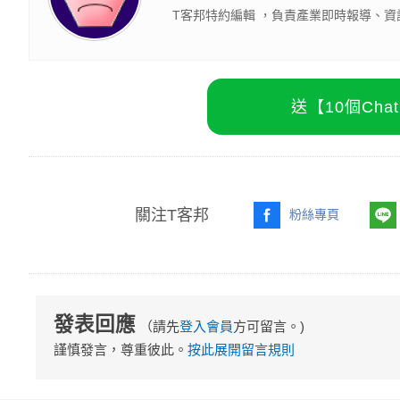
T客邦特約編輯 ，負責產業即時報導、資
送【10個Ch
關注T客邦
粉絲專頁
發表回應
（請先
登入會員
方可留言。)
謹慎發言，尊重彼此。
按此展開留言規則