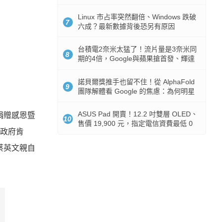
512GB 起跳
Linux 市占率突然翻倍、Windows 跌破
7
六成？最新數據背後恐另有原因
台積電2奈米太猛了！流片量是3奈米同
8
期的4倍，Google與蘋果搶首發、輝達
與AMD排隊等產能
諾貝爾獎推手也留不住！從 AlphaFold
9
團隊解體看 Google 的焦慮：為何明星
實驗室要為 Gemini 讓路？
ASUS Pad 開賣！12.2 吋雙層 OLED、
9捐贈感恩暨
10
售價 19,900 元，指定電信資費最低 0
受政府肯
元入手
蔡英文親自