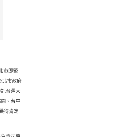
北市即
緊
台北市政府
委託台灣大
桃園、台中
獲得肯定
派負責司機