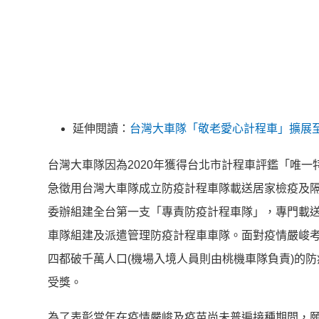
延伸閱讀：
台灣大車隊「敬老愛心計程車」擴展
台灣大車隊因為2020年獲得台北市計程車評鑑「唯一
急徵用台灣大車隊成立防疫計程車隊載送居家檢疫及隔
委辦組建全台第一支「
專責防疫計程車隊」，專門載
車隊組建及派遣管理防疫計程車車隊。
面對疫情嚴峻
四都破千萬人口(機場入境人員則由桃機車
隊負責)的
受獎。
為了表彰當年在疫情嚴峻及疫苗尚未普遍接種期間，