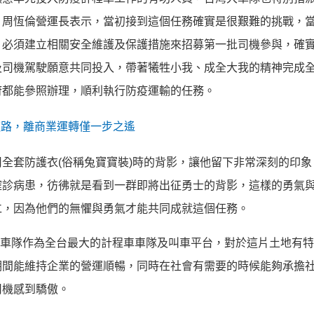
。周恆倫營運長表示，
當初接到這個任務確實是很艱難的挑戰，
，
必須建立相關安全維護及保護措施來招募第一批司機參與，
確
及司機駕駛願意共同
投入，帶著犧牲小我、
成全大我的精神完成
府都能參照辦理，
順利執行防疫運輸的任務。
共道路，離商業運轉僅一步之遙
全套防護衣(
俗稱兔寶寶裝)時的背影，讓他留下非常深刻的印象
確診病患，彷彿就是看到一群即將出征勇士的背影，
這樣的勇氣
仁，
因為他們的無懼與勇氣才能共同成就這個任務。
車隊作為全台最大的計程車車隊及叫車平台，
對於這片土地有特
期間能維持企業的營
運順暢，同時在社會有需要的時候能夠承擔
司機感到驕傲。