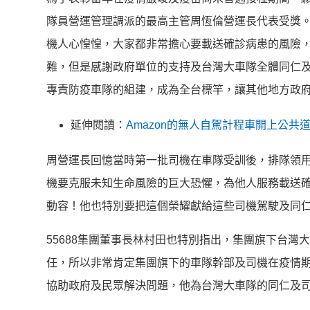
隊員營運管理調派的最高主管周恆倫
營運長代表受獎
機人心惶惶，
大家都非常擔心要載送確診病患的風險
難，
但是感謝政府單位的支持及台灣大車隊全體同仁
專責防疫車隊的組建，
成為全台標竿，讓其他地方政
延伸閱讀：
Amazon的無人自駕計程車開上公
周營運長回憶當時第一批司機在車隊受訓後，排隊領用
機要克服未知生命風險的巨大恐懼，
為他人服務載送
動容！
他也特別要把這個榮耀獻給這些司機駕駛及同
55688集團董事長林村田也特別指出，
集團旗下台灣大
任，
所以非常肯定集團旗下的車隊幹部及司機在疫情
協助政府及民眾解決問題，他為台灣大車隊的同仁及