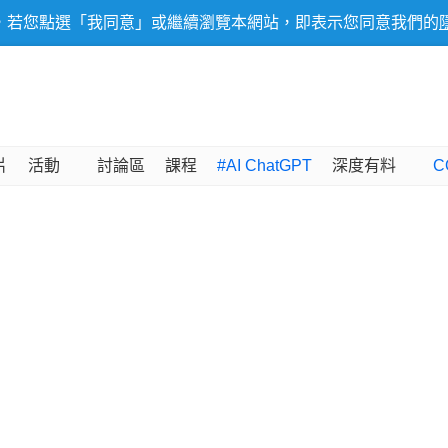
，若您點選「我同意」或繼續瀏覽本網站，即表示您同意我們的
片
活動
討論區
課程
#AI ChatGPT
深度有料
C