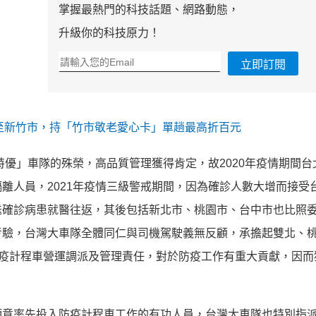
掌握最熱門的科技話題、網路動態，
升級你的科技原力！
立即訂閱
至新竹市，持「竹市敬老愛心卡」單趟最高折百元
特優」
車隊的殊榮，高品質管理獲得肯定，故2020年疫情期間台
離人員，2
021年疫情三級警戒期間，
因為確診人數大增而接受
送確診病患就醫往返，
其後包括新北市、桃園市、
台中市也比照
考驗，台灣大車隊全體同仁與司機駕駛義無反顧，
承擔起雙北、
防疫計程車營運調派及管理責任，
對於防疫工作有重大貢獻，因而
願意率先投入防疫計程車工作的有功人員，
台灣大車隊也特別指