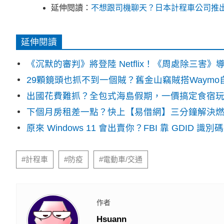
延伸閱讀：
不想跟司機聊天？日本計程車公司推
延伸閱讀
《沉默的審判》將登陸 Netflix！《周處除三害
29顆鏡頭也抓不到一個賊？舊金山竊賊搭Waym
出國花費難抓？全包式海島假期，一價搞定食宿
下個月房租差一點？快上【易借網】三分鐘解決
原來 Windows 11 會出賣你？FBI 靠 GDID 
#計程車
#防疫
#電動車/交通
作者
Hsuann