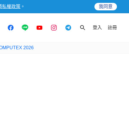
隱私權政策
。
我同意
登入
註冊
OMPUTEX 2026