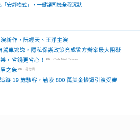
出「安靜模式」，一鍵讓司機全程沉默
》導演新作，阮經天、王淨主演
o自駕車逃逸，隱私保護政策竟成警方辦案最大阻礙
玩樂，省錢更省心！
PR・Club Med Taiwan
燃眉之急
PR・易借網
識別碼追蹤 19 歲駭客，勒索 800 萬美金慘遭引渡受審