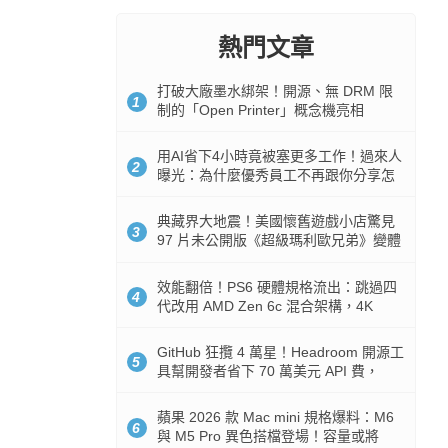
熱門文章
打破大廠墨水綁架！開源、無 DRM 限
1
制的「Open Printer」概念機亮相
用AI省下4小時竟被塞更多工作！過來人
2
曝光：為什麼優秀員工不再跟你分享怎
麼使用AI
典藏界大地震！美國懷舊遊戲小店驚見
3
97 片未公開版《超級瑪利歐兄弟》變體
任天堂卡帶
效能翻倍！PS6 硬體規格流出：跳過四
4
代改用 AMD Zen 6c 混合架構，4K
120fps 與全光追時代來臨
GitHub 狂攬 4 萬星！Headroom 開源工
5
具幫開發者省下 70 萬美元 API 費，
Token 消耗暴降 92%
蘋果 2026 款 Mac mini 規格爆料：M6
6
與 M5 Pro 異色搭檔登場！容量或將