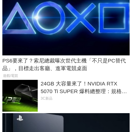
PS6要來了？索尼總裁曝次世代主機「不只是PC替代
品」，目標走出客廳、進軍電競桌面
遊戲/電競
24GB 大容量來了！NVIDIA RTX
5070 Ti SUPER 爆料總整理：規格、
功耗、上市時間
3C新品