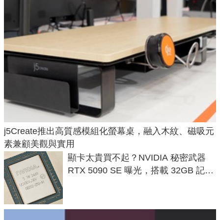
j5Create推出高質感模組化螢幕桌，融入木紋、磁吸元
素兼顧美觀與實用
顯卡太貴買不起？NVIDIA 秘密武器
RTX 5090 SE 曝光，搭載 32GB 記憶
體