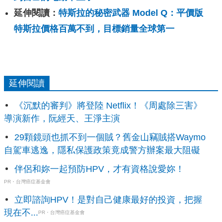
延伸閱讀：
特斯拉的秘密武器 Model Q：平價版
特斯拉價格百萬不到，目標銷量全球第一
延伸閱讀
《沉默的審判》將登陸 Netflix！《周處除三害》
導演新作，阮經天、王淨主演
29顆鏡頭也抓不到一個賊？舊金山竊賊搭Waymo
自駕車逃逸，隱私保護政策竟成警方辦案最大阻礙
伴侶和妳一起預防HPV，才有資格說愛妳！
PR・台灣癌症基金會
立即諮詢HPV！是對自己健康最好的投資，把握
現在不...
PR・台灣癌症基金會