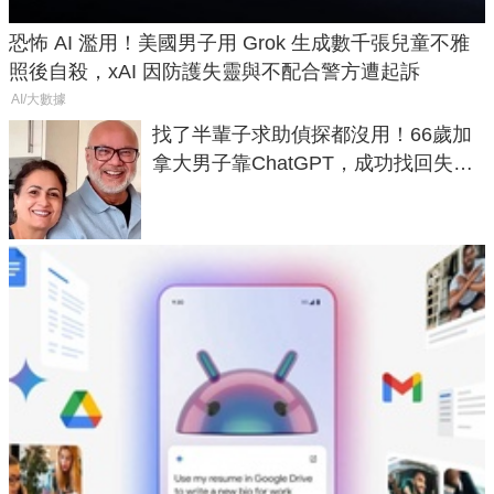
恐怖 AI 濫用！美國男子用 Grok 生成數千張兒童不雅
照後自殺，xAI 因防護失靈與不配合警方遭起訴
AI/大數據
找了半輩子求助偵探都沒用！66歲加
拿大男子靠ChatGPT，成功找回失散
50年家人