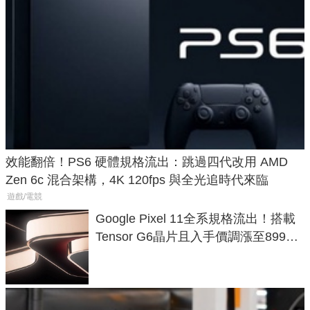
效能翻倍！PS6 硬體規格流出：跳過四代改用 AMD
Zen 6c 混合架構，4K 120fps 與全光追時代來臨
遊戲/電競
Google Pixel 11全系規格流出！搭載
Tensor G6晶片且入手價調漲至899美
元