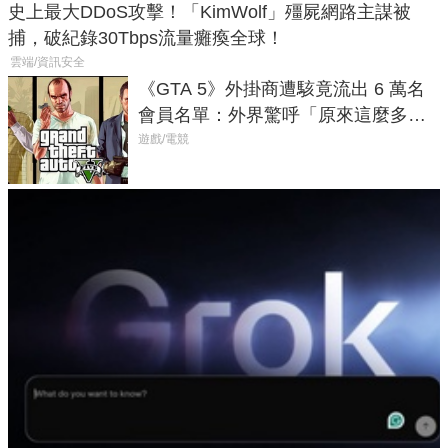
史上最大DDoS攻擊！「KimWolf」殭屍網路主謀被
捕，破紀錄30Tbps流量癱瘓全球！
雲端/資訊安全
《GTA 5》外掛商遭駭竟流出 6 萬名
會員名單：外界驚呼「原來這麼多人
在開掛！」
遊戲/電競