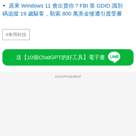
原來 Windows 11 會出賣你？FBI 靠 GDID 識別
碼追蹤 19 歲駭客，勒索 800 萬美金慘遭引渡受審
#車用科技
送【10個ChatGPT的好工具】電子書
ADVERTISEMENT