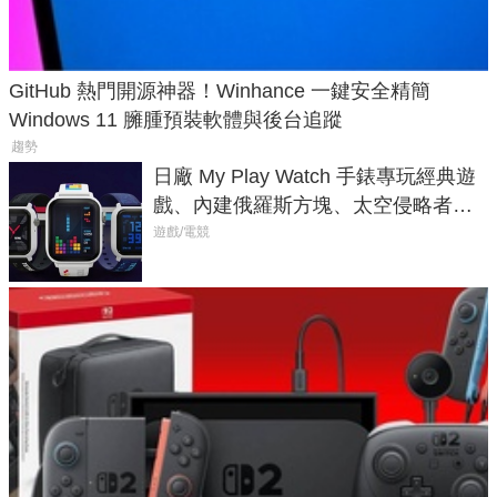
GitHub 熱門開源神器！Winhance 一鍵安全精簡
Windows 11 臃腫預裝軟體與後台追蹤
趨勢
日廠 My Play Watch 手錶專玩經典遊
戲、內建俄羅斯方塊、太空侵略者，
不過竟然不能連手機？
遊戲/電競