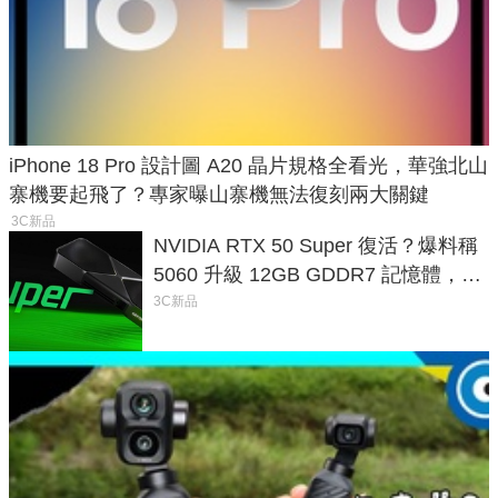
iPhone 18 Pro 設計圖 A20 晶片規格全看光，華強北山
寨機要起飛了？專家曝山寨機無法復刻兩大關鍵
3C新品
NVIDIA RTX 50 Super 復活？爆料稱
5060 升級 12GB GDDR7 記憶體，這
次規格終於不擠牙膏
3C新品