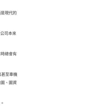
而是現代的
家公司本來
車時總會有
且甚至車機
地圖、圖資
強。