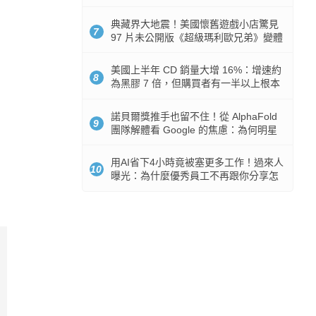
512GB 起跳
典藏界大地震！美國懷舊遊戲小店驚見
7
97 片未公開版《超級瑪利歐兄弟》變體
任天堂卡帶
美國上半年 CD 銷量大增 16%：增速約
8
為黑膠 7 倍，但購買者有一半以上根本
沒有播放器
諾貝爾獎推手也留不住！從 AlphaFold
9
團隊解體看 Google 的焦慮：為何明星
實驗室要為 Gemini 讓路？
用AI省下4小時竟被塞更多工作！過來人
10
曝光：為什麼優秀員工不再跟你分享怎
麼使用AI