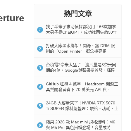
熱門文章
ture
找了半輩子求助偵探都沒用！66歲加拿
1
大男子靠ChatGPT，成功找回失散50年
家人
打破大廠墨水綁架！開源、無 DRM 限
2
制的「Open Printer」概念機亮相
台積電2奈米太猛了！流片量是3奈米同
3
期的4倍，Google與蘋果搶首發、輝達
與AMD排隊等產能
GitHub 狂攬 4 萬星！Headroom 開源工
4
具幫開發者省下 70 萬美元 API 費，
Token 消耗暴降 92%
24GB 大容量來了！NVIDIA RTX 5070
5
Ti SUPER 爆料總整理：規格、功耗、上
市時間
蘋果 2026 款 Mac mini 規格爆料：M6
6
與 M5 Pro 異色搭檔登場！容量或將