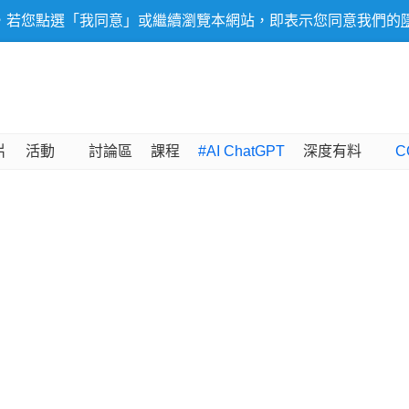
，若您點選「我同意」或繼續瀏覽本網站，即表示您同意我們的
片
活動
討論區
課程
#AI ChatGPT
深度有料
C