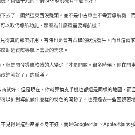
機，買個千元的平價GPS導航機有什麼不好？
種下去了，顯然這東西沒賺頭。並不是中古車主不需要導航機，
圖完全可以取代導航功能，那麼為什麼還需要導航機？
航上也不見得真的那麼好用，有時也是會有凸槌的狀況發生。而且這兩
那麼貼近實際導航上需要的需求。
情，但是開發導航軟體的人變少了才是問題。很多時候，你在開
樣改進就好了」的感嘆。
廠商就好。但是現在，你就算換支手機也都還是同樣的地圖，而
想可以針對導航做什麼樣的特色的開發了。也讓過去一些圍繞著
得是這些產品本身不好，而是Google地圖、Apple地圖太