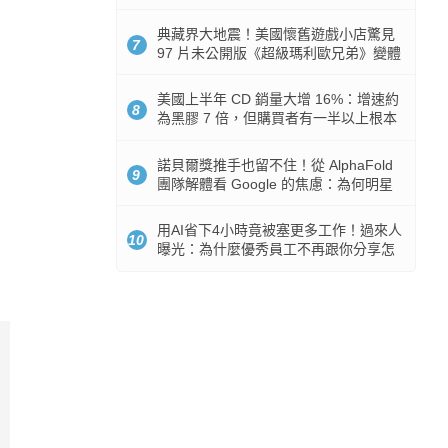
512GB 起跳
典藏界大地震！美國懷舊遊戲小店驚見
7
97 片未公開版《超級瑪利歐兄弟》變體
任天堂卡帶
美國上半年 CD 銷量大增 16%：增速約
8
為黑膠 7 倍，但購買者有一半以上根本
沒有播放器
諾貝爾獎推手也留不住！從 AlphaFold
9
團隊解體看 Google 的焦慮：為何明星
實驗室要為 Gemini 讓路？
用AI省下4小時竟被塞更多工作！過來人
10
曝光：為什麼優秀員工不再跟你分享怎
麼使用AI