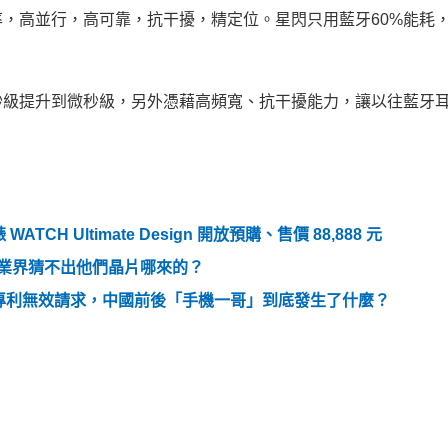
，高並行，高可靠，抗干擾，精定位。星閃只用藍牙60%能耗
秒級提升到微秒級，另外憑藉高頻寬、抗干擾能力，讓以往藍牙
H Ultimate Design 開放預購、售價 88,888 元
，業界猜不出他們晶片哪來的？
專利無效請求，中國前後「手機一哥」到底發生了什麼？