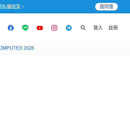
隱私權政策
。
我同意
登入
註冊
OMPUTEX 2026