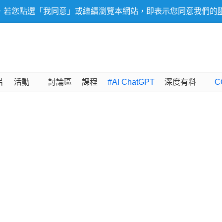
，若您點選「我同意」或繼續瀏覽本網站，即表示您同意我們的
片
活動
討論區
課程
#AI ChatGPT
深度有料
C