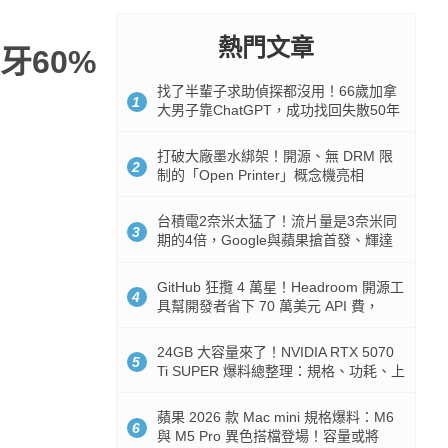
熱門文章
牙60%
找了半輩子求助偵探都沒用！66歲加拿
1
大男子靠ChatGPT，成功找回失散50年
家人
打破大廠墨水綁架！開源、無 DRM 限
2
制的「Open Printer」概念機亮相
台積電2奈米太猛了！流片量是3奈米同
3
期的4倍，Google與蘋果搶首發、輝達
與AMD排隊等產能
GitHub 狂攬 4 萬星！Headroom 開源工
4
具幫開發者省下 70 萬美元 API 費，
Token 消耗暴降 92%
24GB 大容量來了！NVIDIA RTX 5070
5
Ti SUPER 爆料總整理：規格、功耗、上
市時間
蘋果 2026 款 Mac mini 規格爆料：M6
6
與 M5 Pro 異色搭檔登場！容量或將