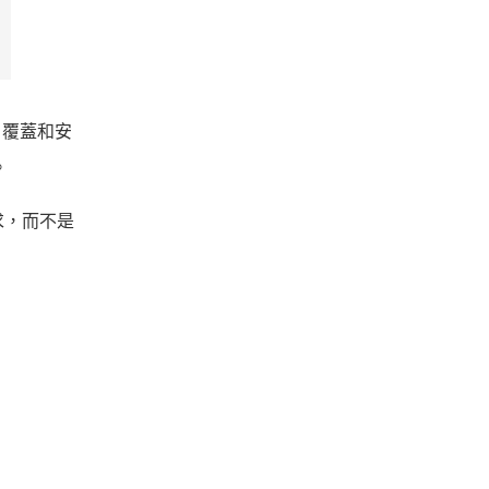
、覆蓋和安
。
求，而不是