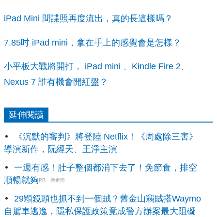
iPad
Mini
間諜照再度流出，真的長這樣嗎？
7.85吋
iPad
mini
，拿在手上的感覺會是怎樣？
小平板大戰將開打， iPad mini 、Kindle Fire 2、
Nexus 7 誰有機會開紅盤？
延伸閱讀
《沉默的審判》將登陸 Netflix！《周處除三害》
導演新作，阮經天、王淨主演
一週有感！肚子整個都消下去了！免節食，排空
順暢就夠
PR・新素簡
29顆鏡頭也抓不到一個賊？舊金山竊賊搭Waymo
自駕車逃逸，隱私保護政策竟成警方辦案最大阻礙