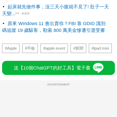
起床就先做件事，沒三天小腹就不見了! 肚子一天
天變...
PR・新素簡
原來 Windows 11 會出賣你？FBI 靠 GDID 識別
碼追蹤 19 歲駭客，勒索 800 萬美金慘遭引渡受審
#Apple
#平板
#apple event
#新聞
#ipad mini
送【10個ChatGPT的好工具】電子書
ADVERTISEMENT