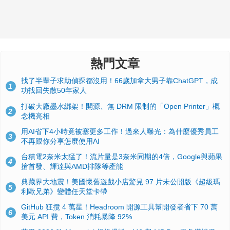
熱門文章
找了半輩子求助偵探都沒用！66歲加拿大男子靠ChatGPT，成
1
功找回失散50年家人
打破大廠墨水綁架！開源、無 DRM 限制的「Open Printer」概
2
念機亮相
用AI省下4小時竟被塞更多工作！過來人曝光：為什麼優秀員工
3
不再跟你分享怎麼使用AI
台積電2奈米太猛了！流片量是3奈米同期的4倍，Google與蘋果
4
搶首發、輝達與AMD排隊等產能
典藏界大地震！美國懷舊遊戲小店驚見 97 片未公開版《超級瑪
5
利歐兄弟》變體任天堂卡帶
GitHub 狂攬 4 萬星！Headroom 開源工具幫開發者省下 70 萬
6
美元 API 費，Token 消耗暴降 92%