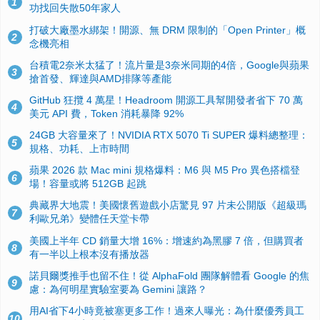
1
功找回失散50年家人
打破大廠墨水綁架！開源、無 DRM 限制的「Open Printer」概
2
念機亮相
台積電2奈米太猛了！流片量是3奈米同期的4倍，Google與蘋果
3
搶首發、輝達與AMD排隊等產能
GitHub 狂攬 4 萬星！Headroom 開源工具幫開發者省下 70 萬
4
美元 API 費，Token 消耗暴降 92%
24GB 大容量來了！NVIDIA RTX 5070 Ti SUPER 爆料總整理：
5
規格、功耗、上市時間
蘋果 2026 款 Mac mini 規格爆料：M6 與 M5 Pro 異色搭檔登
6
場！容量或將 512GB 起跳
典藏界大地震！美國懷舊遊戲小店驚見 97 片未公開版《超級瑪
7
利歐兄弟》變體任天堂卡帶
美國上半年 CD 銷量大增 16%：增速約為黑膠 7 倍，但購買者
8
有一半以上根本沒有播放器
諾貝爾獎推手也留不住！從 AlphaFold 團隊解體看 Google 的焦
9
慮：為何明星實驗室要為 Gemini 讓路？
用AI省下4小時竟被塞更多工作！過來人曝光：為什麼優秀員工
10