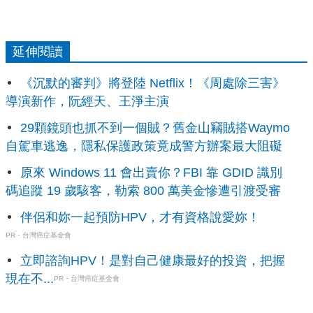
延伸閱讀
《沉默的審判》將登陸 Netflix！《周處除三害》
導演新作，阮經天、王淨主演
29顆鏡頭也抓不到一個賊？舊金山竊賊搭Waymo
自駕車逃逸，隱私保護政策竟成警方辦案最大阻礙
原來 Windows 11 會出賣你？FBI 靠 GDID 識別
碼追蹤 19 歲駭客，勒索 800 萬美金慘遭引渡受審
伴侶和妳一起預防HPV，才有資格說愛妳！
PR・台灣癌症基金會
立即諮詢HPV！是對自己健康最好的投資，把握
現在不...
PR・台灣癌症基金會