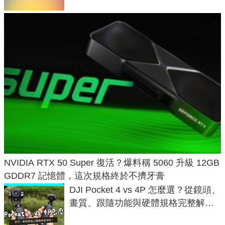
NVIDIA RTX 50 Super 復活？爆料稱 5060 升級 12GB
GDDR7 記憶體，這次規格終於不擠牙膏
DJI Pocket 4 vs 4P 怎麼選？從鏡頭、
畫質、跟隨功能與硬體規格完整解
析，一次看懂兩台差異