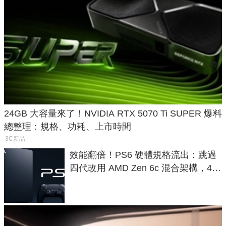
24GB 大容量來了！NVIDIA RTX 5070 Ti SUPER 爆料
總整理：規格、功耗、上市時間
3C新品
效能翻倍！PS6 硬體規格流出：跳過
四代改用 AMD Zen 6c 混合架構，4K
120fps 與全光追時代來臨