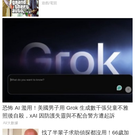
在開掛！」
遊戲/電競
恐怖 AI 濫用！美國男子用 Grok 生成數千張兒童不雅
照後自殺，xAI 因防護失靈與不配合警方遭起訴
AI/大數據
找了半輩子求助偵探都沒用！66歲加