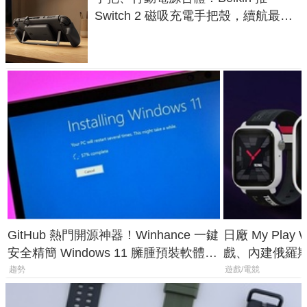
Switch 2 磁吸充電手把殼，續航最高
延長 1.5 倍
GitHub 熱門開源神器！Winhance 一鍵
日廠 My Play
安全精簡 Windows 11 臃腫預裝軟體與
戲、內建俄羅
後台追蹤
過竟然不能連
趨勢
遊戲/電競