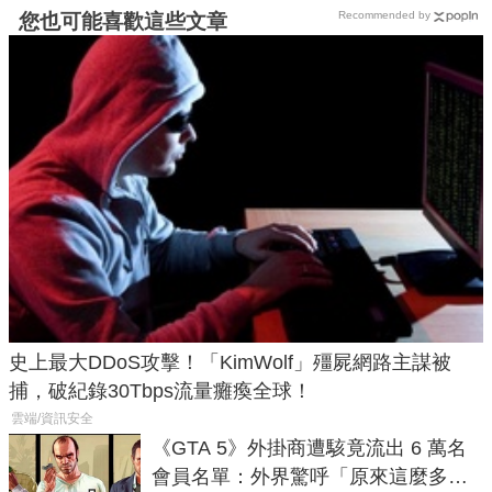
Recommended by
您也可能喜歡這些文章
史上最大DDoS攻擊！「KimWolf」殭屍網路主謀被
捕，破紀錄30Tbps流量癱瘓全球！
雲端/資訊安全
《GTA 5》外掛商遭駭竟流出 6 萬名
會員名單：外界驚呼「原來這麼多人