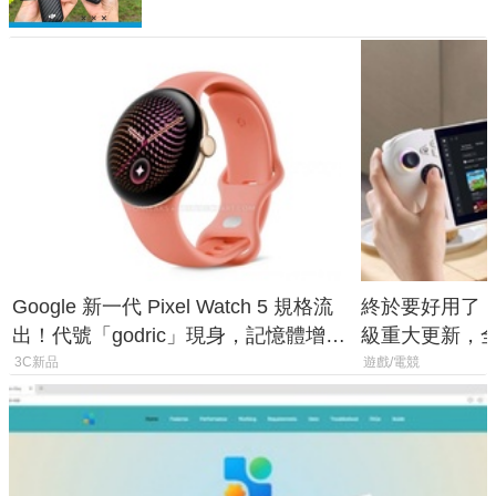
Google 新一代 Pixel Watch 5 規格流
終於要好用了！R
出！代號「godric」現身，記憶體增強
級重大更新，全新
鎖定 AI 應用
式讓操作就像 X
3C新品
遊戲/電競