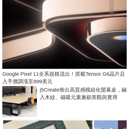
Google Pixel 11全系規格流出！搭載Tensor G6晶片且
入手價調漲至899美元
j5Create推出高質感模組化螢幕桌，融
入木紋、磁吸元素兼顧美觀與實用