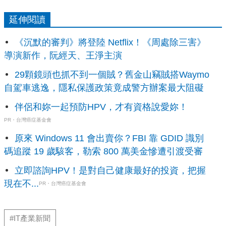
延伸閱讀
《沉默的審判》將登陸 Netflix！《周處除三害》
導演新作，阮經天、王淨主演
29顆鏡頭也抓不到一個賊？舊金山竊賊搭Waymo
自駕車逃逸，隱私保護政策竟成警方辦案最大阻礙
伴侶和妳一起預防HPV，才有資格說愛妳！
PR・台灣癌症基金會
原來 Windows 11 會出賣你？FBI 靠 GDID 識別
碼追蹤 19 歲駭客，勒索 800 萬美金慘遭引渡受審
立即諮詢HPV！是對自己健康最好的投資，把握
現在不...
PR・台灣癌症基金會
#IT產業新聞