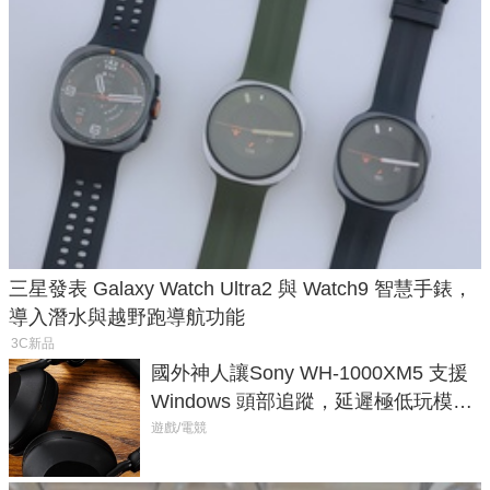
三星發表 Galaxy Watch Ultra2 與 Watch9 智慧手錶，
導入潛水與越野跑導航功能
3C新品
國外神人讓Sony WH-1000XM5 支援
Windows 頭部追蹤，延遲極低玩模擬
飛行超有感
遊戲/電競