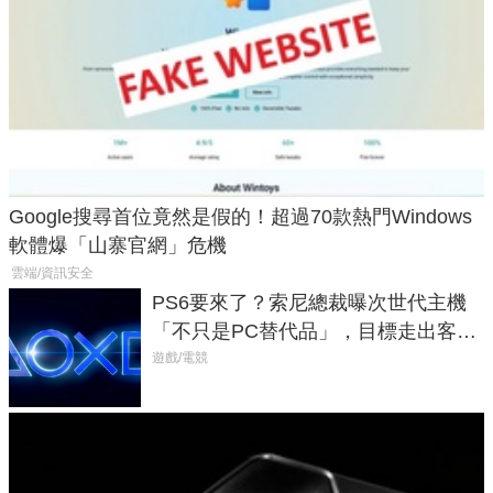
Google搜尋首位竟然是假的！超過70款熱門Windows
軟體爆「山寨官網」危機
雲端/資訊安全
PS6要來了？索尼總裁曝次世代主機
「不只是PC替代品」，目標走出客
廳、進軍電競桌面
遊戲/電競