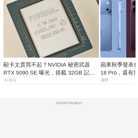
顯卡太貴買不起？NVIDIA 秘密武器
蘋果秋季發表會大
RTX 5090 SE 曝光，搭載 32GB 記憶
18 Pro，還
體
測一次看
3C新品
趨勢
ADVERTISEMENT