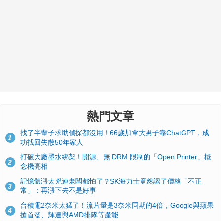
熱門文章
找了半輩子求助偵探都沒用！66歲加拿大男子靠ChatGPT，成
1
功找回失散50年家人
打破大廠墨水綁架！開源、無 DRM 限制的「Open Printer」概
2
念機亮相
記憶體漲太兇連老闆都怕了？SK海力士竟然認了價格「不正
3
常」：再漲下去不是好事
台積電2奈米太猛了！流片量是3奈米同期的4倍，Google與蘋果
4
搶首發、輝達與AMD排隊等產能