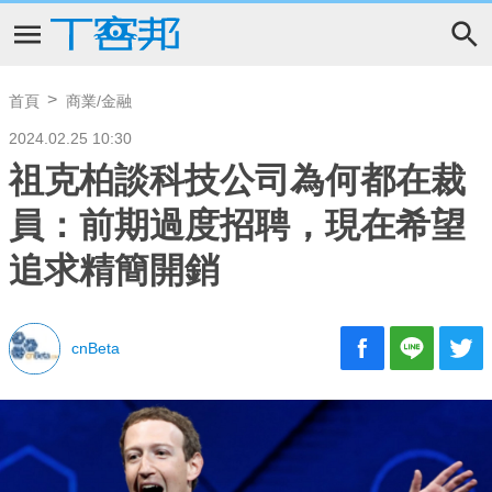
首頁
商業/金融
2024.02.25 10:30
祖克柏談科技公司為何都在裁
員：前期過度招聘，現在希望
追求精簡開銷
cnBeta