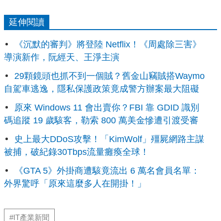
延伸閱讀
《沉默的審判》將登陸 Netflix！《周處除三害》
導演新作，阮經天、王淨主演
29顆鏡頭也抓不到一個賊？舊金山竊賊搭Waymo
自駕車逃逸，隱私保護政策竟成警方辦案最大阻礙
原來 Windows 11 會出賣你？FBI 靠 GDID 識別
碼追蹤 19 歲駭客，勒索 800 萬美金慘遭引渡受審
史上最大DDoS攻擊！「KimWolf」殭屍網路主謀
被捕，破紀錄30Tbps流量癱瘓全球！
《GTA 5》外掛商遭駭竟流出 6 萬名會員名單：
外界驚呼「原來這麼多人在開掛！」
#IT產業新聞