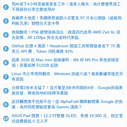
用AI省下4小時竟被塞更多工作！過來人曝光：為什麼優秀員工
2
不再跟你分享怎麼使用AI
典藏界大地震！美國懷舊遊戲小店驚見 97 片未公開版《超級瑪
3
利歐兄弟》變體任天堂卡帶
效能翻倍！PS6 硬體規格流出：跳過四代改用 AMD Zen 6c 混
4
合架構，4K 120fps 與全光追時代來臨
GitHub 狂攬 4 萬星！Headroom 開源工具幫開發者省下 70 萬
5
美元 API 費，Token 消耗暴降 92%
蘋果 2026 款 Mac mini 規格爆料：M6 與 M5 Pro 異色搭檔登
6
場！容量或將 512GB 起跳
Linux 市占率突然翻倍、Windows 跌破六成？最新數據背後恐另
7
有原因
台積電2奈米太猛了！流片量是3奈米同期的4倍，Google與蘋果
8
搶首發、輝達與AMD排隊等產能
諾貝爾獎推手也留不住！從 AlphaFold 團隊解體看 Google 的焦
9
慮：為何明星實驗室要為 Gemini 讓路？
ASUS Pad 開賣！12.2 吋雙層 OLED、售價 19,900 元，指定電
10
信資費最低 0 元入手