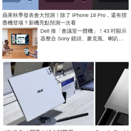
蘋果秋季發表會大預測！除了 iPhone 18 Pro，還有摺
疊機登場？新機亮點預測一次看
Dell 推「會議室一體機」！43 吋顯示
器整合 Sony 鏡頭、麥克風、喇叭，
一條 USB-C 就能開會