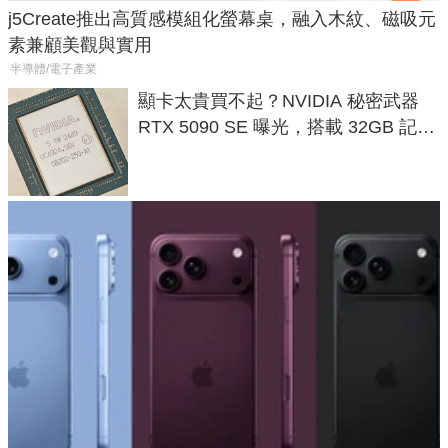
j5Create推出高質感模組化螢幕桌，融入木紋、磁吸元
素兼顧美觀與實用
半導體/電子產業
顯卡太貴買不起？NVIDIA 秘密武器
RTX 5090 SE 曝光，搭載 32GB 記憶
體