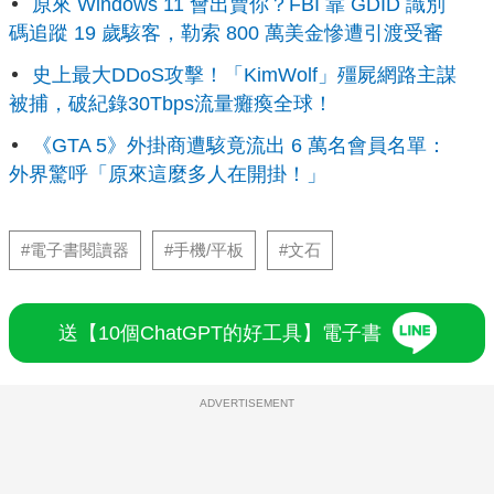
原來 Windows 11 會出賣你？FBI 靠 GDID 識別
碼追蹤 19 歲駭客，勒索 800 萬美金慘遭引渡受審
史上最大DDoS攻擊！「KimWolf」殭屍網路主謀
被捕，破紀錄30Tbps流量癱瘓全球！
《GTA 5》外掛商遭駭竟流出 6 萬名會員名單：
外界驚呼「原來這麼多人在開掛！」
#電子書閱讀器
#手機/平板
#文石
送【10個ChatGPT的好工具】電子書
ADVERTISEMENT