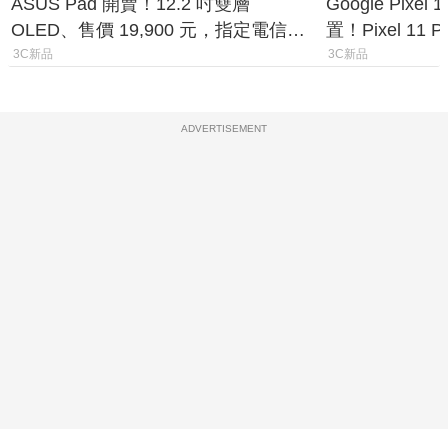
ASUS Pad 開賣！12.2 吋雙層
Google Pixe
OLED、售價 19,900 元，指定電信資
置！Pixel 11
費最低 0 元入手
1.6%
3C新品
3C新品
ADVERTISEMENT