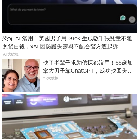
恐怖 AI 濫用！美國男子用 Grok 生成數千張兒童不雅
照後自殺，xAI 因防護失靈與不配合警方遭起訴
AI/大數據
找了半輩子求助偵探都沒用！66歲加
拿大男子靠ChatGPT，成功找回失散
50年家人
AI/大數據