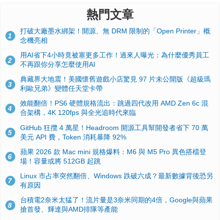
熱門文章
打破大廠墨水綁架！開源、無 DRM 限制的「Open Printer」概
1
念機亮相
用AI省下4小時竟被塞更多工作！過來人曝光：為什麼優秀員工
2
不再跟你分享怎麼使用AI
典藏界大地震！美國懷舊遊戲小店驚見 97 片未公開版《超級瑪
3
利歐兄弟》變體任天堂卡帶
效能翻倍！PS6 硬體規格流出：跳過四代改用 AMD Zen 6c 混
4
合架構，4K 120fps 與全光追時代來臨
GitHub 狂攬 4 萬星！Headroom 開源工具幫開發者省下 70 萬
5
美元 API 費，Token 消耗暴降 92%
蘋果 2026 款 Mac mini 規格爆料：M6 與 M5 Pro 異色搭檔登
6
場！容量或將 512GB 起跳
Linux 市占率突然翻倍、Windows 跌破六成？最新數據背後恐另
7
有原因
台積電2奈米太猛了！流片量是3奈米同期的4倍，Google與蘋果
8
搶首發、輝達與AMD排隊等產能