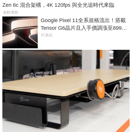
Zen 6c 混合架構，4K 120fps 與全光追時代來臨
遊戲/電競
Google Pixel 11全系規格流出！搭載
Tensor G6晶片且入手價調漲至899美
元
3C新品