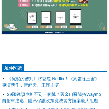
延伸閱讀
《沉默的審判》將登陸 Netflix！《周處除三害》
導演新作，阮經天、王淨主演
29顆鏡頭也抓不到一個賊？舊金山竊賊搭Waymo
自駕車逃逸，隱私保護政策竟成警方辦案最大阻礙