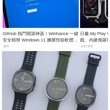
GitHub 熱門開源神器！Winhance 一鍵
日廠 My Play
安全精簡 Windows 11 臃腫預裝軟體與
戲、內建俄羅
後台追蹤
過竟然不能連
趨勢
遊戲/電競