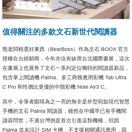
值得關注的多款文石
新世代閱讀器
熊老闆精選好東西（BearBoss）作為文石 BOOX 官方
授權在台經銷商，今年亦沒有缺席台北國際書展，這次
在書展上也展售了文石一系列定位獨特的閱讀器新品，
包含掌上閱讀機 Palma、多工商務應用彩機 Tab Ultra
C Pro 和性價比更優的中階彩機 Note Air3 C。
其中，令筆者眼睛為之一亮的無非是外型宛如現代智慧
手機的文石 Palma 閱讀器，雖然在中國早已有手機閱
讀器問世，不過台灣倒是首次引進這類機種，但因
Palma 並未設計 SIM 卡槽，不支援相關通訊應用，因