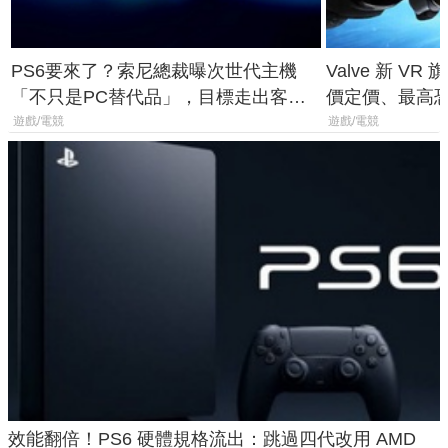
PS6要來了？索尼總裁曝次世代主機
Valve 新 VR 
「不只是PC替代品」，目標走出客
價定價、最高恐破
廳、進軍電競桌面
遊戲/電競
遊戲/電競
效能翻倍！PS6 硬體規格流出：跳過四代改用 AMD