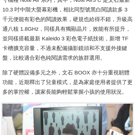
10.3 吋中階大螢幕彩機，相比同型號黑白閱讀款多 3
千元便能有彩色的閱讀效果，硬規也給得不錯，升級高
通八核 1.8GHz，同樣具有獨顯晶片，效能有所提升，
並同樣搭載最新 Kaleido 3 彩色電子紙技術，新增 TF
卡槽擴充容量，不過未配備攝影鏡頭和不支援外接鍵
盤，比較適合彩色純閱讀需求的族群選用。
除了硬體設備多元之外，文石 BOOX 亦十分重視韌體
功能，近期釋出了兒童模式，是為家庭使用者提供了更
多的掌控權，讓家長能夠輕鬆掌握小孩的使用狀況。