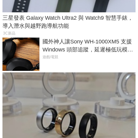
三星發表 Galaxy Watch Ultra2 與 Watch9 智慧手錶，
導入潛水與越野跑導航功能
3C新品
國外神人讓Sony WH-1000XM5 支援
Windows 頭部追蹤，延遲極低玩模擬
飛行超有感
遊戲/電競