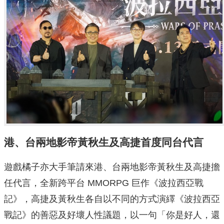
港、台兩地影帝黃秋生及高捷首度同台代言
遊戲橘子亦大手筆請來港、台兩地影帝黃秋生及高捷擔
任代言，全新跨平台 MMORPG 巨作《波拉西亞戰
記》，高捷及黃秋生各自以不同的方式演繹《波拉西亞
戰記》的善惡及好壞人性議題，以一句「你是好人，還