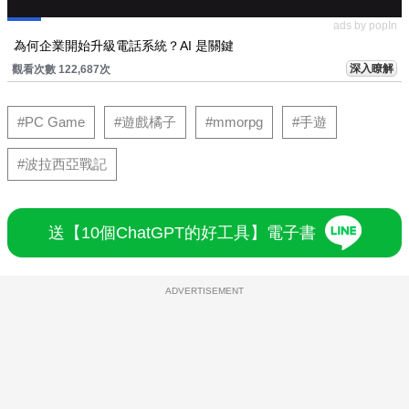
ads by popIn
為何企業開始升級電話系統？AI 是關鍵
深入瞭解
觀看次數 122,687次
#PC Game
#遊戲橘子
#mmorpg
#手遊
#波拉西亞戰記
送【10個ChatGPT的好工具】電子書
ADVERTISEMENT