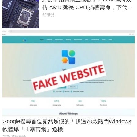
仿 AMD 延長 CPU 插槽壽命，下代
LGA 1954 至少能戰三代
3C新品
Google搜尋首位竟然是假的！超過70款熱門Windows
軟體爆「山寨官網」危機
雲端/資訊安全