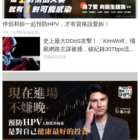
伴侶和妳一起預防HPV，才有資格說愛妳！
PR（台灣癌症基金會）
史上最大DDoS攻擊！「KimWolf」殭
屍網路主謀被捕，破紀錄30Tbps流量
癱瘓全球！
雲端/資訊安全