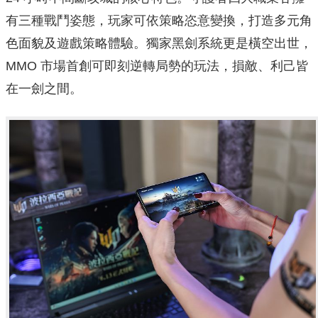
有三種戰鬥姿態，玩家可依策略恣意變換，打造多元角
色面貌及遊戲策略體驗。獨家黑劍系統更是橫空出世，
MMO 市場首創可即刻逆轉局勢的玩法，損敵、利己皆
在一劍之間。