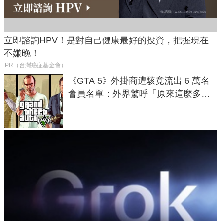
立即諮詢HPV！是對自己健康最好的投資，把握現在
不嫌晚！
PR（台灣癌症基金會）
《GTA 5》外掛商遭駭竟流出 6 萬名
會員名單：外界驚呼「原來這麼多人
在開掛！」