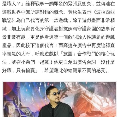
是壞人？」詮釋戰事一觸即發的緊張及衝突，並傳達在
遊戲世界中無所謂對錯的概念。黃秋生表示《波拉西亞
戰記》為自己代言的第一款遊戲，除了遊戲畫面非常精
緻，加上玩家要化身守護者對抗妖精守護家園的故事背
景非常有趣，更是他看過第一個敢討論人性議題的遊戲
產品，因此接下這個代言！而高捷在廣告中再度詮釋直
率義氣的大哥，呼應遊戲以「旅團」合作戰鬥的核心玩
法，號召小弟們一起戰！他更自創出廣告台詞「沒什麼
好壞，只有輸贏」，希望藉此帶給觀眾不同的感受。