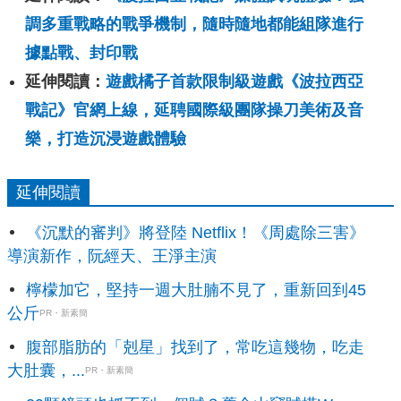
調多重戰略的戰爭機制，隨時隨地都能組隊進行
據點戰、封印戰
延伸閱讀：
遊戲橘子首款限制級遊戲《波拉西亞
戰記》官網上線，延聘國際級團隊操刀美術及音
樂，打造沉浸遊戲體驗
延伸閱讀
《沉默的審判》將登陸 Netflix！《周處除三害》
導演新作，阮經天、王淨主演
檸檬加它，堅持一週大肚腩不見了，重新回到45
公斤
PR・新素簡
腹部脂肪的「剋星」找到了，常吃這幾物，吃走
大肚囊，...
PR・新素簡