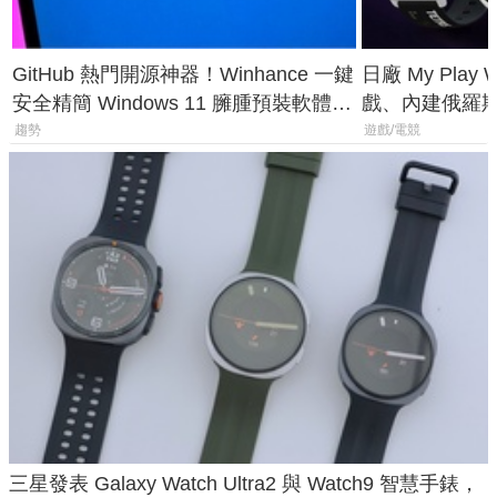
GitHub 熱門開源神器！Winhance 一鍵
日廠 My Play
安全精簡 Windows 11 臃腫預裝軟體與
戲、內建俄羅
後台追蹤
過竟然不能連
趨勢
遊戲/電競
三星發表 Galaxy Watch Ultra2 與 Watch9 智慧手錶，