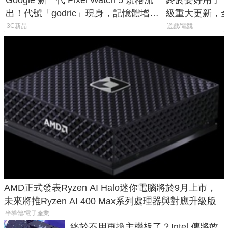
Google 新一代 Pixel Watch 5 規格流
終於要好用了！R
出！代號「godric」現身，記憶體增強
級重大更新，全新
鎖定 AI 應用
式讓操作就像 X
3C新品
遊戲/電競
AMD正式發表Ryzen AI Halo迷你電腦將於9月上市，
未來將推Ryzen AI 400 Max系列處理器與對應升級版
半導體/電子產業
終於不用再換主機板了？Intel 傳將效