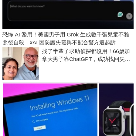
恐怖 AI 濫用！美國男子用 Grok 生成數千張兒童不雅
照後自殺，xAI 因防護失靈與不配合警方遭起訴
找了半輩子求助偵探都沒用！66歲加
拿大男子靠ChatGPT，成功找回失散
50年家人