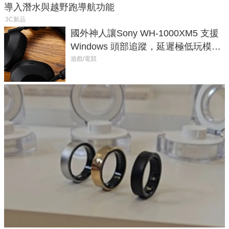
導入潛水與越野跑導航功能
3C新品
國外神人讓Sony WH-1000XM5 支援
Windows 頭部追蹤，延遲極低玩模擬
飛行超有感
遊戲/電競