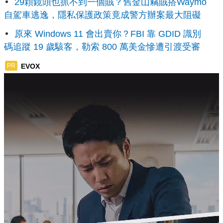
29顆鏡頭也抓不到一個賊？舊金山竊賊搭Waymo
自駕車逃逸，隱私保護政策竟成警方辦案最大阻礙
原來 Windows 11 會出賣你？FBI 靠 GDID 識別
碼追蹤 19 歲駭客，勒索 800 萬美金慘遭引渡受審
EVOX
PR