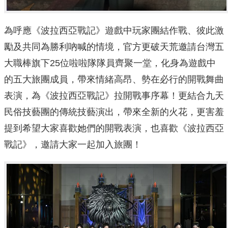
為呼應《波拉西亞戰記》遊戲中玩家團結作戰、彼此激
勵及共同為勝利吶喊的情境，官方更破天荒邀請台灣五
大職棒旗下25位啦啦隊隊員齊聚一堂，化身為遊戲中
的五大旅團成員，帶來情緒高昂、勢在必行的開戰舞曲
表演，為《波拉西亞戰記》拉開戰事序幕！更結合九天
民俗技藝團的傳統技藝演出，帶來全新的火花，更害羞
提到希望大家喜歡她們的開戰表演，也喜歡《波拉西亞
戰記》，邀請大家一起加入旅團！