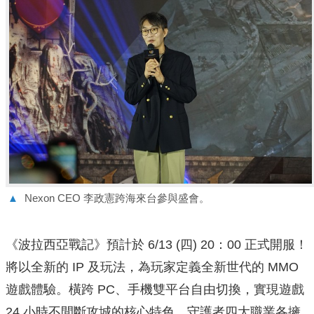
▲
Nexon CEO 李政憲跨海來台參與盛會。
《波拉西亞戰記》預計於 6/13 (四) 20：00 正式開服！
將以全新的 IP 及玩法，為玩家定義全新世代的 MMO
遊戲體驗。橫跨 PC、手機雙平台自由切換，實現遊戲
24 小時不間斷攻城的核心特色。守護者四大職業各擁