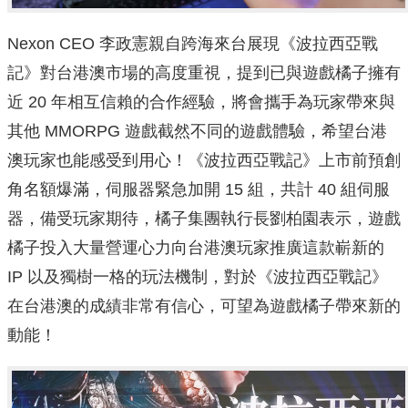
Nexon CEO 李政憲親自跨海來台展現《波拉西亞戰
記》對台港澳市場的高度重視，提到已與遊戲橘子擁有
近 20 年相互信賴的合作經驗，將會攜手為玩家帶來與
其他 MMORPG 遊戲截然不同的遊戲體驗，希望台港
澳玩家也能感受到用心！《波拉西亞戰記》上市前預創
角名額爆滿，伺服器緊急加開 15 組，共計 40 組伺服
器，備受玩家期待，橘子集團執行長劉柏園表示，遊戲
橘子投入大量營運心力向台港澳玩家推廣這款嶄新的
IP 以及獨樹一格的玩法機制，對於《波拉西亞戰記》
在台港澳的成績非常有信心，可望為遊戲橘子帶來新的
動能！