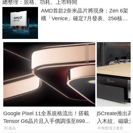
總整理：規格、功耗、上市時間
AMD首款2奈米晶片將現身：Zen 6架
構「Venice」確定7月發表、256核心
效能大噴發70%
Google Pixel 11全系規格流出！搭載
j5Create
Tensor G6晶片且入手價調漲至899美
入木紋、磁吸
元
3C新品
半導體/電子產業