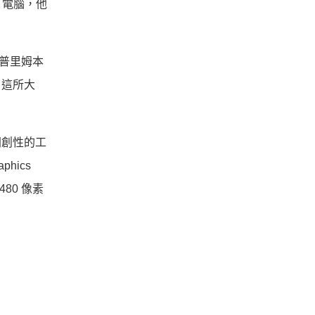
了電腦，他
普里姆本
了這所大
多開創性的工
aphics
80 像素