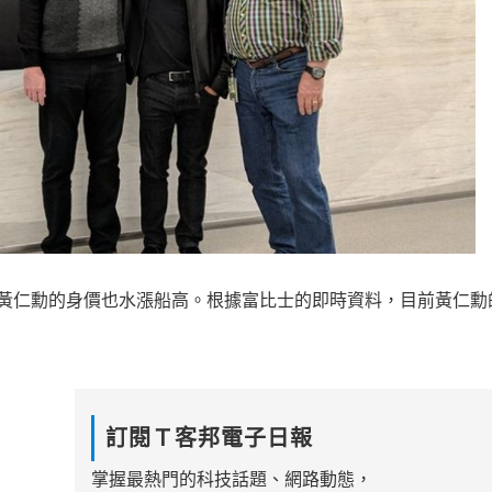
 CEO 黃仁勳的身價也水漲船高。根據富比士的即時資料，目前黃仁
訂閱Ｔ客邦電子日報
掌握最熱門的科技話題、網路動態，