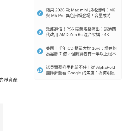
Token 消耗暴降 92%
蘋果 2026 款 Mac mini 規格爆料：M6
7
與 M5 Pro 異色搭檔登場！容量或將
512GB 起跳
效能翻倍！PS6 硬體規格流出：跳過四
8
代改用 AMD Zen 6c 混合架構，4K
120fps 與全光追時代來臨
美國上半年 CD 銷量大增 16%：增速約
9
為黑膠 7 倍，但購買者有一半以上根本
沒有播放器
諾貝爾獎推手也留不住！從 AlphaFold
10
團隊解體看 Google 的焦慮：為何明星
實驗室要為 Gemini 讓路？
勳的淨資產