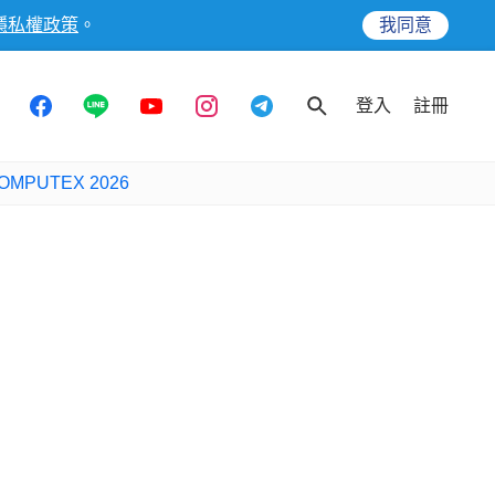
隱私權政策
。
我同意
登入
註冊
OMPUTEX 2026