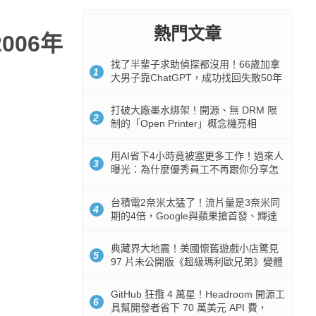
熱門文章
006年
找了半輩子求助偵探都沒用！66歲加拿
1
大男子靠ChatGPT，成功找回失散50年
家人
打破大廠墨水綁架！開源、無 DRM 限
2
制的「Open Printer」概念機亮相
用AI省下4小時竟被塞更多工作！過來人
3
曝光：為什麼優秀員工不再跟你分享怎
麼使用AI
台積電2奈米太猛了！流片量是3奈米同
4
期的4倍，Google與蘋果搶首發、輝達
與AMD排隊等產能
典藏界大地震！美國懷舊遊戲小店驚見
5
97 片未公開版《超級瑪利歐兄弟》變體
任天堂卡帶
GitHub 狂攬 4 萬星！Headroom 開源工
6
具幫開發者省下 70 萬美元 API 費，