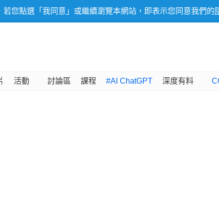
，若您點選「我同意」或繼續瀏覽本網站，即表示您同意我們的
片
活動
討論區
課程
#AI ChatGPT
深度有料
C