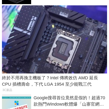
終於不用再換主機板了？Intel 傳將效仿 AMD 延長
CPU 插槽壽命，下代 LGA 1954 至少能戰三代
3C新品
Google搜尋首位竟然是假的！超過70
款熱門Windows軟體爆「山寨官網」