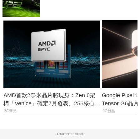
功耗、上市時間
AMD首款2奈米晶片將現身：Zen 6架
Google Pix
構「Venice」確定7月發表、256核心效
Tensor G6
能大噴發70%
元
3C新品
3C新品
ADVERTISEMENT