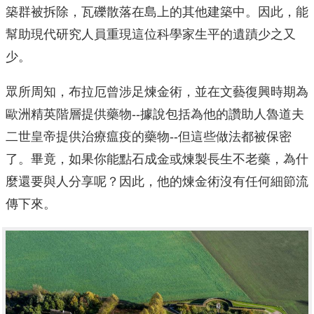
築群被拆除，瓦礫散落在島上的其他建築中。因此，能
幫助現代研究人員重現這位科學家生平的遺蹟少之又
少。
眾所周知，布拉厄曾涉足煉金術，並在文藝復興時期為
歐洲精英階層提供藥物--據說包括為他的讚助人魯道夫
二世皇帝提供治療瘟疫的藥物--但這些做法都被保密
了。畢竟，如果你能點石成金或煉製長生不老藥，為什
麼還要與人分享呢？因此，他的煉金術沒有任何細節流
傳下來。