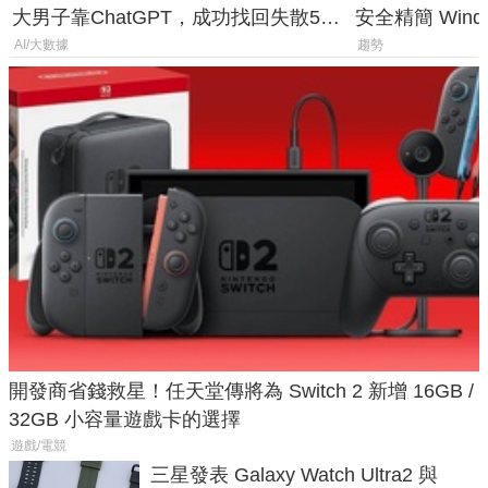
大男子靠ChatGPT，成功找回失散50
安全精簡 Wind
年家人
後台追蹤
AI/大數據
趨勢
開發商省錢救星！任天堂傳將為 Switch 2 新增 16GB /
32GB 小容量遊戲卡的選擇
遊戲/電競
三星發表 Galaxy Watch Ultra2 與