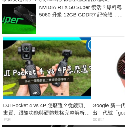
NVIDIA RTX 50 Super 復活？爆料稱
5060 升級 12GB GDDR7 記憶體，這
次規格終於不擠牙膏
DJI Pocket 4 vs 4P 怎麼選？從鏡頭、
Google 新一代 
畫質、跟隨功能與硬體規格完整解析，
出！代號「god
一次看懂兩台差異
鎖定 AI 應用
評測
3C新品