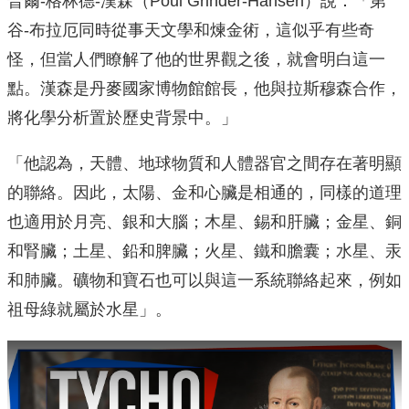
普爾-格林德-漢森（Poul Grinder-Hansen）說：「第
谷-布拉厄同時從事天文學和煉金術，這似乎有些奇
怪，但當人們瞭解了他的世界觀之後，就會明白這一
點。漢森是丹麥國家博物館館長，他與拉斯穆森合作，
將化學分析置於歷史背景中。」
「他認為，天體、地球物質和人體器官之間存在著明顯
的聯絡。因此，太陽、金和心臟是相通的，同樣的道理
也適用於月亮、銀和大腦；木星、錫和肝臟；金星、銅
和腎臟；土星、鉛和脾臟；火星、鐵和膽囊；水星、汞
和肺臟。礦物和寶石也可以與這一系統聯絡起來，例如
祖母綠就屬於水星」。