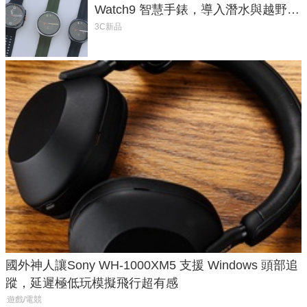
Watch9 智慧手錶，導入潛水與越野跑
導航功能
3C新品
國外神人讓Sony WH-1000XM5 支援 Windows 頭部追
蹤，延遲極低玩模擬飛行超有感
遊戲/電競