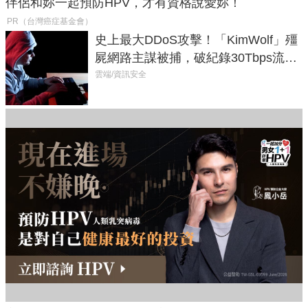
伴侶和妳一起預防HPV，才有資格說愛妳！
PR（台灣癌症基金會）
史上最大DDoS攻擊！「KimWolf」殭
屍網路主謀被捕，破紀錄30Tbps流量
癱瘓全球！
雲端/資訊安全