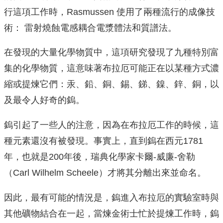
行這項工作時，Rasmussen 使用了兩種流行的成像技
術： 雷射燒蝕電感耦合電漿體法和質譜法。
在發現的大量化學物質中，這項研究發現了九種特別富
集的化學物質，這意味著布拉厄可能正在以某種方式濃
縮或提煉它們：汞、鉛、銅、錫、銻、鎳、鋅、銅，以
及最令人好奇的鎢。
鎢引起了一些人的注意，因為在布拉厄工作的時候，這
種元素還沒有被發現。事實上，直到鎢在西元1781
年，也就是200年後，瑞典化學家卡爾-威廉-舍勒
（Carl Wilhelm Scheele）才將其分離出來並命名。
因此，最有可能的情況是，鎢進入布拉厄的實驗室時與
其他礦物結合在一起，當煉金術士忙於提煉工作時，鎢