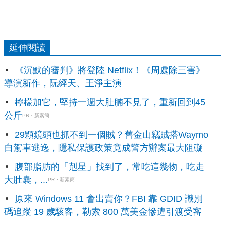
延伸閱讀
《沉默的審判》將登陸 Netflix！《周處除三害》
導演新作，阮經天、王淨主演
檸檬加它，堅持一週大肚腩不見了，重新回到45
公斤
PR・新素簡
29顆鏡頭也抓不到一個賊？舊金山竊賊搭Waymo
自駕車逃逸，隱私保護政策竟成警方辦案最大阻礙
腹部脂肪的「剋星」找到了，常吃這幾物，吃走
大肚囊，...
PR・新素簡
原來 Windows 11 會出賣你？FBI 靠 GDID 識別
碼追蹤 19 歲駭客，勒索 800 萬美金慘遭引渡受審