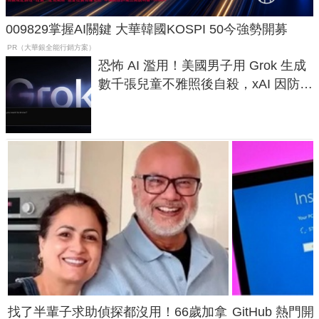
009829掌握AI關鍵 大華韓國KOSPI 50今強勢開募
PR（大華銀全能行銷方案）
恐怖 AI 濫用！美國男子用 Grok 生成
數千張兒童不雅照後自殺，xAI 因防護
失靈與不配合警方遭起訴
找了半輩子求助偵探都沒用！66歲加拿
GitHub 熱門