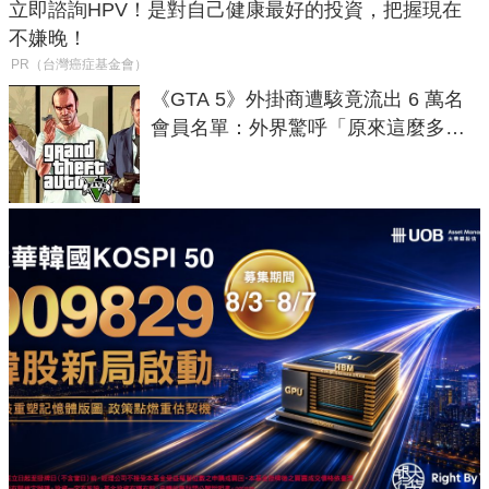
立即諮詢HPV！是對自己健康最好的投資，把握現在
不嫌晚！
PR（台灣癌症基金會）
《GTA 5》外掛商遭駭竟流出 6 萬名
會員名單：外界驚呼「原來這麼多人
在開掛！」