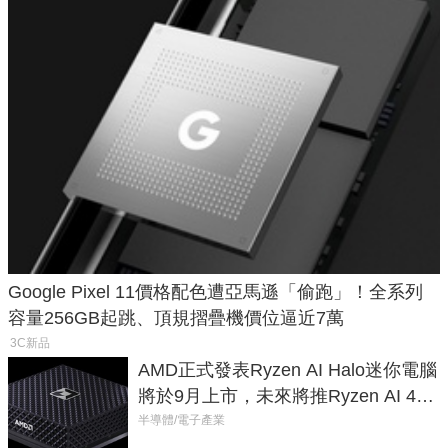
Google Pixel 11價格配色遭亞馬遜「偷跑」！全系列
容量256GB起跳、頂規摺疊機價位逼近7萬
3C新品
AMD正式發表Ryzen AI Halo迷你電腦
將於9月上市，未來將推Ryzen AI 400
Max系列處理器與對應升級版
半導體/電子產業