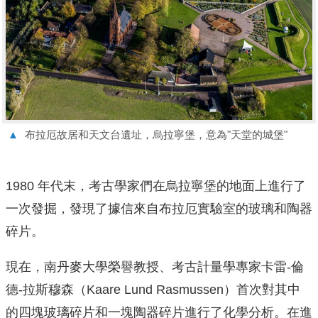
▲
布拉厄故居和天文台遺址，烏拉寧堡，意為"天堂的城堡"
1980 年代末，考古學家們在烏拉寧堡的地面上進行了
一次發掘，發現了據信來自布拉厄實驗室的玻璃和陶器
碎片。
現在，南丹麥大學榮譽教授、考古計量學專家卡雷-倫
德-拉斯穆森（Kaare Lund Rasmussen）首次對其中
的四塊玻璃碎片和一塊陶器碎片進行了化學分析。在進