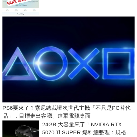
危機
PS6要來了？索尼總裁曝次世代主機「不只是PC替代
品」，目標走出客廳、進軍電競桌面
24GB 大容量來了！NVIDIA RTX
5070 Ti SUPER 爆料總整理：規格、