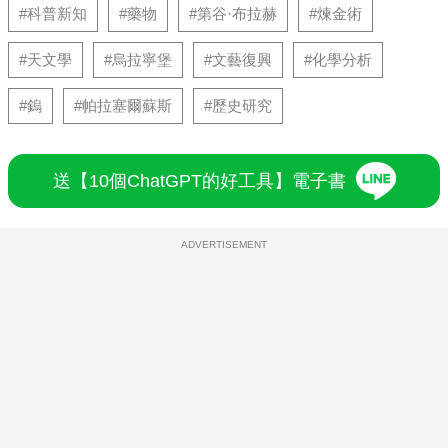
#科普新知
#藥物
#第谷·布拉赫
#煉金術
#天文學
#烏拉寧堡
#文藝復興
#化學分析
#鎢
#帕拉塞爾蘇斯
#歷史研究
送【10個ChatGPT的好工具】電子書
ADVERTISEMENT