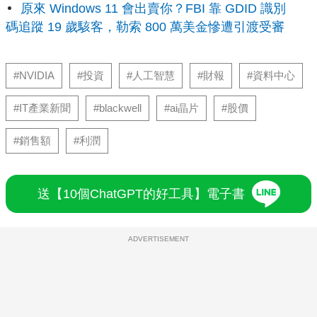
原來 Windows 11 會出賣你？FBI 靠 GDID 識別
碼追蹤 19 歲駭客，勒索 800 萬美金慘遭引渡受審
#NVIDIA
#投資
#人工智慧
#財報
#資料中心
#IT產業新聞
#blackwell
#ai晶片
#股價
#銷售額
#利潤
送【10個ChatGPT的好工具】電子書
ADVERTISEMENT