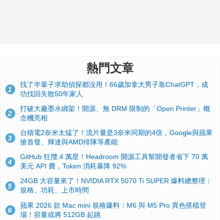
熱門文章
找了半輩子求助偵探都沒用！66歲加拿大男子靠ChatGPT，成
1
功找回失散50年家人
打破大廠墨水綁架！開源、無 DRM 限制的「Open Printer」概
2
念機亮相
台積電2奈米太猛了！流片量是3奈米同期的4倍，Google與蘋果
3
搶首發、輝達與AMD排隊等產能
GitHub 狂攬 4 萬星！Headroom 開源工具幫開發者省下 70 萬
4
美元 API 費，Token 消耗暴降 92%
24GB 大容量來了！NVIDIA RTX 5070 Ti SUPER 爆料總整理：
5
規格、功耗、上市時間
蘋果 2026 款 Mac mini 規格爆料：M6 與 M5 Pro 異色搭檔登
6
場！容量或將 512GB 起跳