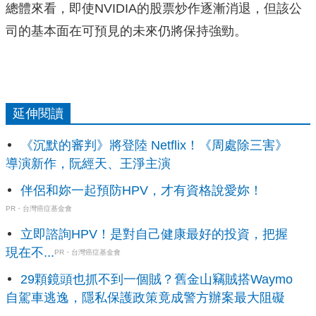
總體來看，即使NVIDIA的股票炒作逐漸消退，但該公
司的基本面在可預見的未來仍將保持強勁。
延伸閱讀
《沉默的審判》將登陸 Netflix！《周處除三害》
導演新作，阮經天、王淨主演
伴侶和妳一起預防HPV，才有資格說愛妳！
PR・台灣癌症基金會
立即諮詢HPV！是對自己健康最好的投資，把握
現在不...
PR・台灣癌症基金會
29顆鏡頭也抓不到一個賊？舊金山竊賊搭Waymo
自駕車逃逸，隱私保護政策竟成警方辦案最大阻礙