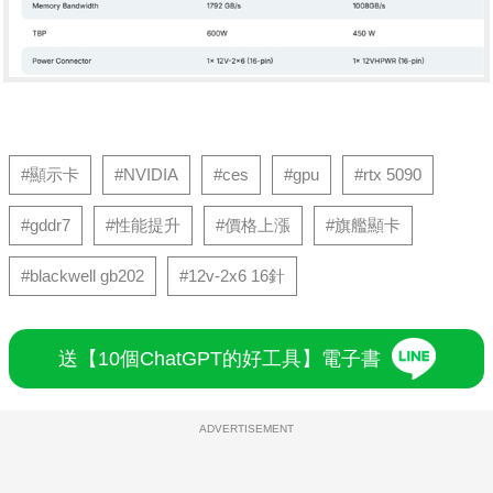
#顯示卡
#NVIDIA
#ces
#gpu
#rtx 5090
#gddr7
#性能提升
#價格上漲
#旗艦顯卡
#blackwell gb202
#12v-2x6 16針
送【10個ChatGPT的好工具】電子書
ADVERTISEMENT