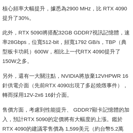
核心頻率大幅提升，據悉為2900 MHz，比 RTX 4090
提升了30%。
此外，RTX 5090將搭配32GB GDDR7視訊記憶體，速
率28Gbps，位寬512-bit，頻寬1792 GB/s，TBP（典
型板卡功耗）600W，相比上一代RTX 4090提升了
150W之多。
另外，還有一大關注點，NVIDIA將放棄12VHPWR 16
針供電介面（先前RTX 4090出現了多起燒燬事件），
轉而採用12V-2x6 16針介面。
售價方面，考慮到性能提升、 GDDR7顯卡記憶體的加
入，預計RTX 5090的定價將有大幅度的上漲。鑑於
RTX 4090的建議零售價為 1,599美元（約台幣5.2萬