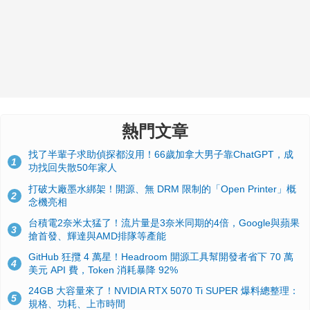
熱門文章
找了半輩子求助偵探都沒用！66歲加拿大男子靠ChatGPT，成
1
功找回失散50年家人
打破大廠墨水綁架！開源、無 DRM 限制的「Open Printer」概
2
念機亮相
台積電2奈米太猛了！流片量是3奈米同期的4倍，Google與蘋果
3
搶首發、輝達與AMD排隊等產能
GitHub 狂攬 4 萬星！Headroom 開源工具幫開發者省下 70 萬
4
美元 API 費，Token 消耗暴降 92%
24GB 大容量來了！NVIDIA RTX 5070 Ti SUPER 爆料總整理：
5
規格、功耗、上市時間