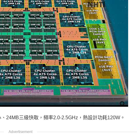
8核心、24MB三級快取，頻率2.0-2.5GHz，熱設計功耗120W。