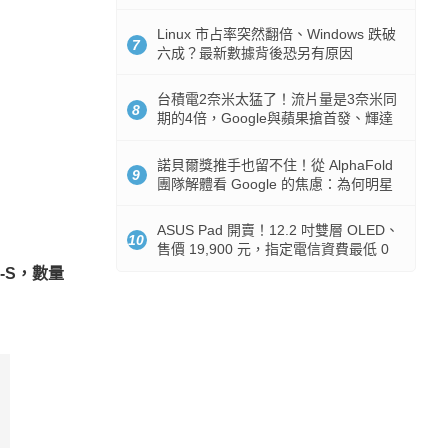
512GB 起跳
Linux 市占率突然翻倍、Windows 跌破
7
六成？最新數據背後恐另有原因
台積電2奈米太猛了！流片量是3奈米同
8
期的4倍，Google與蘋果搶首發、輝達
與AMD排隊等產能
諾貝爾獎推手也留不住！從 AlphaFold
9
團隊解體看 Google 的焦慮：為何明星
實驗室要為 Gemini 讓路？
ASUS Pad 開賣！12.2 吋雙層 OLED、
10
售價 19,900 元，指定電信資費最低 0
元入手
-S，數量