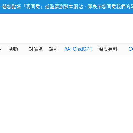
，若您點選「我同意」或繼續瀏覽本網站，即表示您同意我們的
片
活動
討論區
課程
#AI ChatGPT
深度有料
C