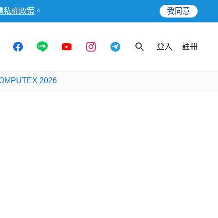
隱私權政策
。
我同意
登入
註冊
OMPUTEX 2026