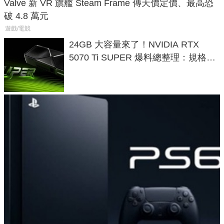
Valve 新 VR 旗艦 Steam Frame 傳天價定價、最高恐
破 4.8 萬元
遊戲/電競
24GB 大容量來了！NVIDIA RTX
5070 Ti SUPER 爆料總整理：規格、
功耗、上市時間