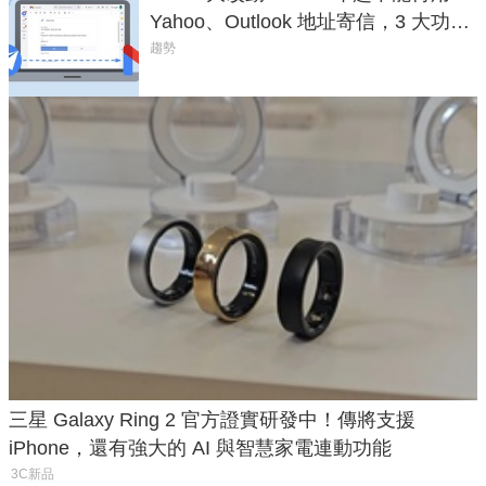
Yahoo、Outlook 地址寄信，3 大功能
將停用
趨勢
三星 Galaxy Ring 2 官方證實研發中！傳將支援
iPhone，還有強大的 AI 與智慧家電連動功能
3C新品