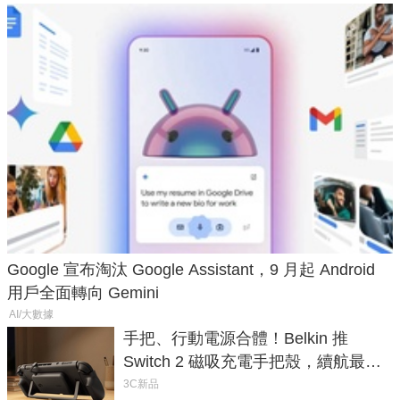
Google 宣布淘汰 Google Assistant，9 月起 Android
用戶全面轉向 Gemini
AI/大數據
手把、行動電源合體！Belkin 推
Switch 2 磁吸充電手把殼，續航最高
延長 1.5 倍
3C新品