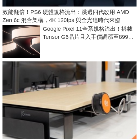
效能翻倍！PS6 硬體規格流出：跳過四代改用 AMD
Zen 6c 混合架構，4K 120fps 與全光追時代來臨
Google Pixel 11全系規格流出！搭載
Tensor G6晶片且入手價調漲至899美
元