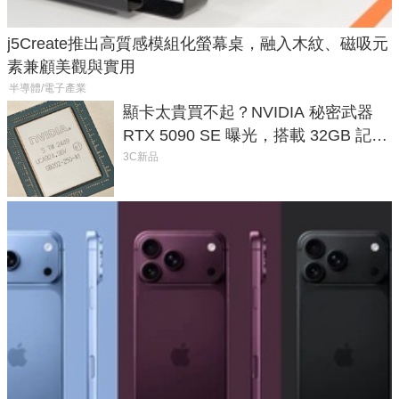
j5Create推出高質感模組化螢幕桌，融入木紋、磁吸元
素兼顧美觀與實用
半導體/電子產業
顯卡太貴買不起？NVIDIA 秘密武器
RTX 5090 SE 曝光，搭載 32GB 記憶
體
3C新品