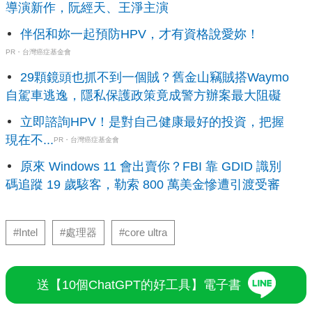
導演新作，阮經天、王淨主演
伴侶和妳一起預防HPV，才有資格說愛妳！
PR・台灣癌症基金會
29顆鏡頭也抓不到一個賊？舊金山竊賊搭Waymo
自駕車逃逸，隱私保護政策竟成警方辦案最大阻礙
立即諮詢HPV！是對自己健康最好的投資，把握
現在不...
PR・台灣癌症基金會
原來 Windows 11 會出賣你？FBI 靠 GDID 識別
碼追蹤 19 歲駭客，勒索 800 萬美金慘遭引渡受審
#Intel
#處理器
#core ultra
送【10個ChatGPT的好工具】電子書