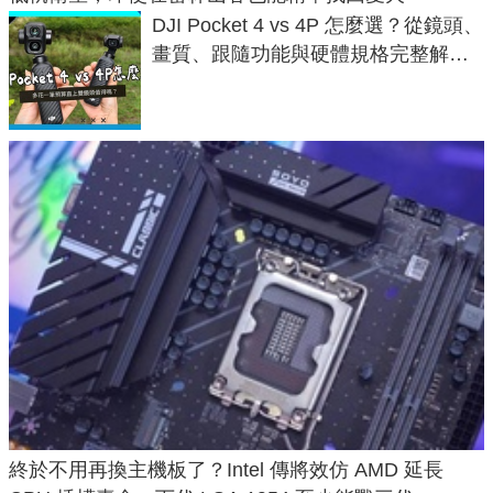
DJI Pocket 4 vs 4P 怎麼選？從鏡頭、
畫質、跟隨功能與硬體規格完整解
析，一次看懂兩台差異
終於不用再換主機板了？Intel 傳將效仿 AMD 延長