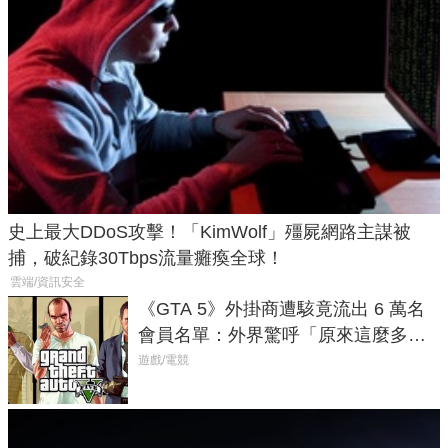
史上最大DDoS攻擊！「KimWolf」殭屍網路主謀被
捕，破紀錄30Tbps流量癱瘓全球！
雲端/資訊安全
《GTA 5》外掛商遭駭竟流出 6 萬名
會員名單：外界驚呼「原來這麼多人
在開掛！」
遊戲/電競