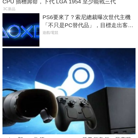
CPU 插槽壽命，下代 LGA 1954 至少能戰三代
3C新品
PS6要來了？索尼總裁曝次世代主機
「不只是PC替代品」，目標走出客
廳、進軍電競桌面
遊戲/電競