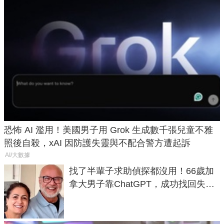
恐怖 AI 濫用！美國男子用 Grok 生成數千張兒童不雅
照後自殺，xAI 因防護失靈與不配合警方遭起訴
AI/大數據
找了半輩子求助偵探都沒用！66歲加
拿大男子靠ChatGPT，成功找回失散
50年家人