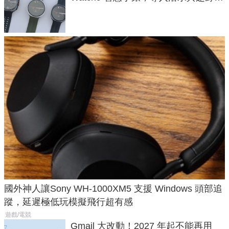
導航功能
國外神人讓Sony WH-1000XM5 支援 Windows 頭部追
蹤，延遲極低玩模擬飛行超有感
遊戲/電競
Gmail 大改動！2027 年起不能再用