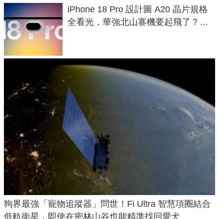
iPhone 18 Pro 設計圖 A20 晶片規格
全看光，華強北山寨機要起飛了？專
家曝山寨機無法復刻兩大關鍵
狗界最強「寵物追蹤器」問世！Fi Ultra 智慧項圈結合
低軌衛星，即使在密林山谷也能精準找回愛犬