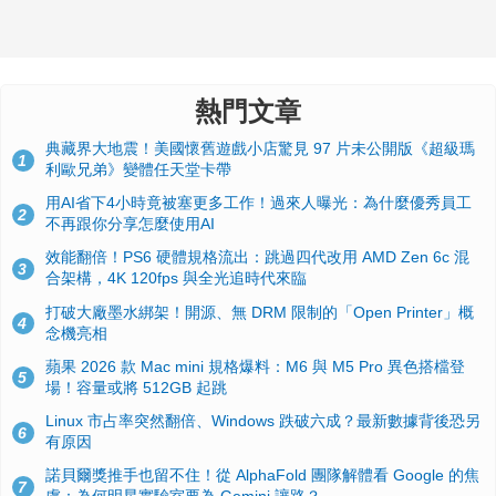
熱門文章
典藏界大地震！美國懷舊遊戲小店驚見 97 片未公開版《超級瑪
1
利歐兄弟》變體任天堂卡帶
用AI省下4小時竟被塞更多工作！過來人曝光：為什麼優秀員工
2
不再跟你分享怎麼使用AI
效能翻倍！PS6 硬體規格流出：跳過四代改用 AMD Zen 6c 混
3
合架構，4K 120fps 與全光追時代來臨
打破大廠墨水綁架！開源、無 DRM 限制的「Open Printer」概
4
念機亮相
蘋果 2026 款 Mac mini 規格爆料：M6 與 M5 Pro 異色搭檔登
5
場！容量或將 512GB 起跳
Linux 市占率突然翻倍、Windows 跌破六成？最新數據背後恐另
6
有原因
諾貝爾獎推手也留不住！從 AlphaFold 團隊解體看 Google 的焦
7