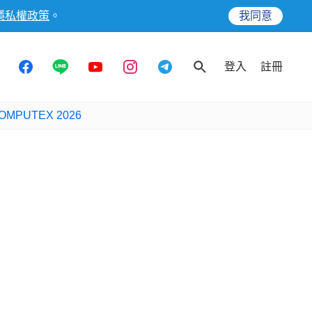
隱私權政策
。
我同意
登入
註冊
OMPUTEX 2026