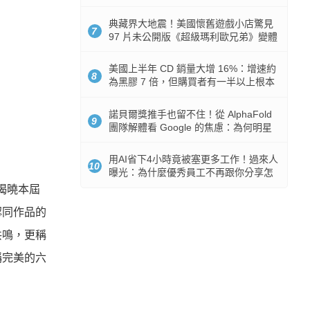
512GB 起跳
典藏界大地震！美國懷舊遊戲小店驚見
7
97 片未公開版《超級瑪利歐兄弟》變體
任天堂卡帶
美國上半年 CD 銷量大增 16%：增速約
8
為黑膠 7 倍，但購買者有一半以上根本
沒有播放器
諾貝爾獎推手也留不住！從 AlphaFold
9
團隊解體看 Google 的焦慮：為何明星
實驗室要為 Gemini 讓路？
用AI省下4小時竟被塞更多工作！過來人
10
曝光：為什麼優秀員工不再跟你分享怎
麼使用AI
式揭曉本屆
認同作品的
共鳴，更稱
稱完美的六