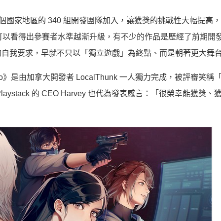
 52 個國家地區的 340 組開發團隊加入，讓獲獎的挑戰性大幅提高
，可以看得出參賽者水準越漸升級，有不少的作品是歷經了前期開
的自我要求，早就不只以「獨立遊戲」為終點、而是朝著更大舞
》是由加拿大開發者 LocalThunk 一人獨力完成，被評審笑稱
stack 的 CEO Harvey 也代為發表感言：「很榮幸能獲獎