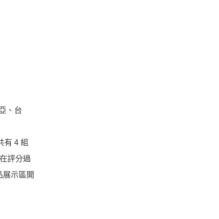
南亞、台
共有 4 組
戲在評分過
作品展示區開