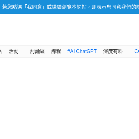
，若您點選「我同意」或繼續瀏覽本網站，即表示您同意我們的
片
活動
討論區
課程
#AI ChatGPT
深度有料
C