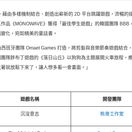
循跡》，藉由多樣機制結合、創造出嶄新的 2D 平台跳躍遊戲，流暢的
品《MONOWAVE》獲得「最佳學生遊戲」的韓國團隊 BBB
緒變化，宛如精美的童話書。
r》，由西班牙團隊 Omaet Games 打造，將剪髮與音樂節奏遊戲結
國團隊胖布丁遊戲的《落日山丘》以狗狗為主題展開火車旅程，
玩著就放鬆下來了，讓人想多看一會畫面。」
遊戲名稱
開發團隊
沉沒意志
熊骨工作室