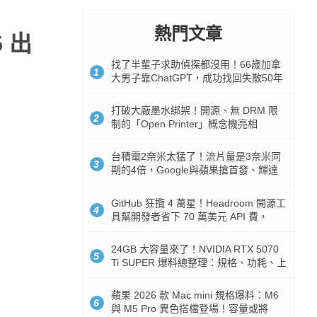
熱門文章
5 出
找了半輩子求助偵探都沒用！66歲加拿
1
大男子靠ChatGPT，成功找回失散50年
家人
打破大廠墨水綁架！開源、無 DRM 限
2
制的「Open Printer」概念機亮相
台積電2奈米太猛了！流片量是3奈米同
3
期的4倍，Google與蘋果搶首發、輝達
與AMD排隊等產能
GitHub 狂攬 4 萬星！Headroom 開源工
4
具幫開發者省下 70 萬美元 API 費，
Token 消耗暴降 92%
24GB 大容量來了！NVIDIA RTX 5070
5
Ti SUPER 爆料總整理：規格、功耗、上
市時間
蘋果 2026 款 Mac mini 規格爆料：M6
6
與 M5 Pro 異色搭檔登場！容量或將