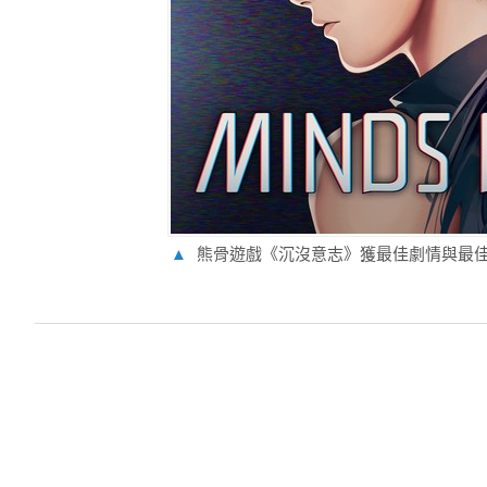
▲
熊骨遊戲《沉沒意志》獲最佳劇情與最