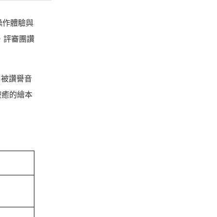
操作體驗與
，評審團讚
合，被讚譽音
療癒的繪本