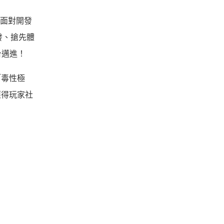
，面對開發
發、搶先體
台邁進！
「毒性極
、獲得玩家社