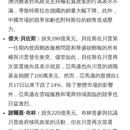
洲消費者對馬斯克支持極右翼政客的行為表示不
滿，導致特斯拉在德國的銷量大幅下降。此外，
中國市場的競爭加劇也對特斯拉的銷售造成壓
力。
傑夫·貝佐斯：
損失290億美元。貝佐斯在川普第
一任期內曾因郵政服務問題和華盛頓郵報的所有
權與川普發生衝突。儘管如此，貝佐斯在川普再
次當選後向其表示祝賀，亞馬遜也向川普的就職
基金捐贈了100萬美元。然而，亞馬遜的股價自1
月17日以來下跌了14%。除了整體市場的影響
外，亞馬遜在雲端服務和電商領域面臨的競爭也
日益激烈。
謝爾蓋·布林：
損失220億美元。布林曾參與抗議
川普政府移民政策的活動，但在川普再次當選