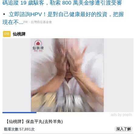
碼追蹤 19 歲駭客，勒索 800 萬美金慘遭引渡受審
立即諮詢HPV！是對自己健康最好的投資，把握
現在不...
PR・台灣癌症基金會
仙桃牌
PR
ads by popIn
【仙桃牌】保血平丸(去羚羊角)
深入了解
觀看次數 57,891次