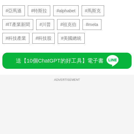
#亞馬遜
#特斯拉
#alphabet
#馬斯克
#IT產業新聞
#川普
#祖克伯
#meta
#科技產業
#科技股
#美國總統
送【10個ChatGPT的好工具】電子書
ADVERTISEMENT