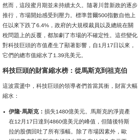
然而，這段蜜月期並未持續太久。隨著川普新政的逐步
推行，市場開始感受到壓力。標準普爾500指數自他上
任以來下跌了6.4%，政府的大規模裁員以及總統在關
稅問題上的反覆，都加劇了市場的不確定性。這些變化
對科技巨頭的市值產生了顯著影響，自1月17日以來，
它們的總市值縮水了1.39兆美元。
科技巨頭的財富縮水榜：從馬斯克到祖克伯
這波震盪中，科技巨頭的領導者們首當其衝，財富大幅
縮水：
伊隆·馬斯克：
損失1480億美元。馬斯克的淨資產
在12月17日達到4860億美元的峰值，但隨後特斯
拉的股價回吐了所有漲幅。除了市場因素外，歐