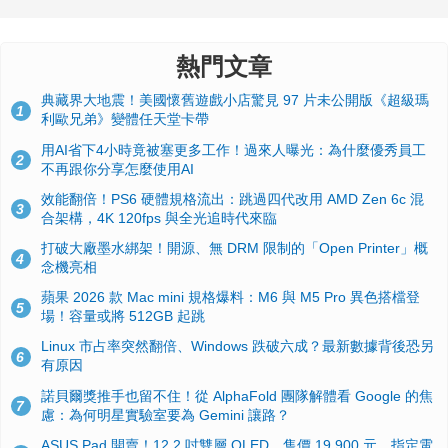
熱門文章
典藏界大地震！美國懷舊遊戲小店驚見 97 片未公開版《超級瑪
1
利歐兄弟》變體任天堂卡帶
用AI省下4小時竟被塞更多工作！過來人曝光：為什麼優秀員工
2
不再跟你分享怎麼使用AI
效能翻倍！PS6 硬體規格流出：跳過四代改用 AMD Zen 6c 混
3
合架構，4K 120fps 與全光追時代來臨
打破大廠墨水綁架！開源、無 DRM 限制的「Open Printer」概
4
念機亮相
蘋果 2026 款 Mac mini 規格爆料：M6 與 M5 Pro 異色搭檔登
5
場！容量或將 512GB 起跳
Linux 市占率突然翻倍、Windows 跌破六成？最新數據背後恐另
6
有原因
諾貝爾獎推手也留不住！從 AlphaFold 團隊解體看 Google 的焦
7
慮：為何明星實驗室要為 Gemini 讓路？
ASUS Pad 開賣！12.2 吋雙層 OLED、售價 19,900 元，指定電