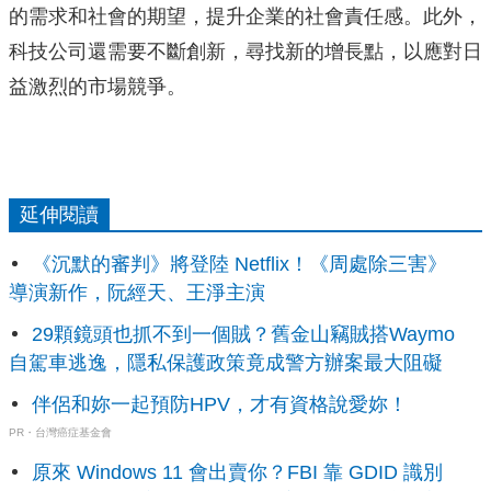
的需求和社會的期望，提升企業的社會責任感。此外，
科技公司還需要不斷創新，尋找新的增長點，以應對日
益激烈的市場競爭。
延伸閱讀
《沉默的審判》將登陸 Netflix！《周處除三害》
導演新作，阮經天、王淨主演
29顆鏡頭也抓不到一個賊？舊金山竊賊搭Waymo
自駕車逃逸，隱私保護政策竟成警方辦案最大阻礙
伴侶和妳一起預防HPV，才有資格說愛妳！
PR・台灣癌症基金會
原來 Windows 11 會出賣你？FBI 靠 GDID 識別