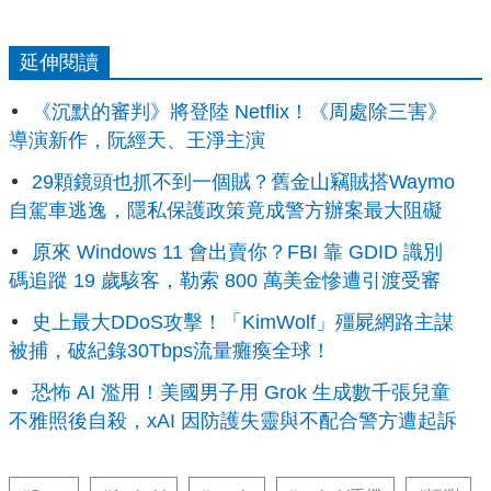
延伸閱讀
《沉默的審判》將登陸 Netflix！《周處除三害》
導演新作，阮經天、王淨主演
29顆鏡頭也抓不到一個賊？舊金山竊賊搭Waymo
自駕車逃逸，隱私保護政策竟成警方辦案最大阻礙
原來 Windows 11 會出賣你？FBI 靠 GDID 識別
碼追蹤 19 歲駭客，勒索 800 萬美金慘遭引渡受審
史上最大DDoS攻擊！「KimWolf」殭屍網路主謀
被捕，破紀錄30Tbps流量癱瘓全球！
恐怖 AI 濫用！美國男子用 Grok 生成數千張兒童
不雅照後自殺，xAI 因防護失靈與不配合警方遭起訴