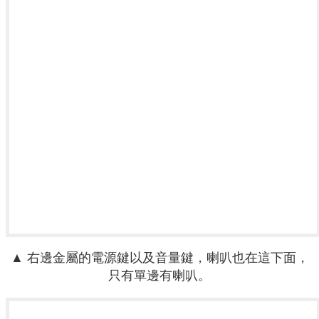
▲ 右邊金屬的電源鍵以及音量鍵，喇叭也在這下面，
只有單邊有喇叭。