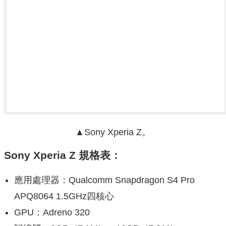
▲Sony Xperia Z。
Sony Xperia Z 規格表：
應用處理器：Qualcomm Snapdragon S4 Pro
APQ8064 1.5GHz四核心
GPU：Adreno 320