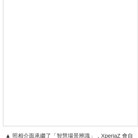
▲ 照相介面承繼了「智慧場景辨識」，XperiaZ 會自