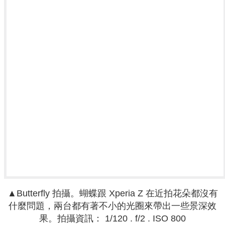
▲
Butterfly 拍攝。
蝴蝶跟 Xperia Z 在近拍花朵都沒有
什麼問題，兩台都有著不小的光圈來帶出一些景深效
果。
拍攝資訊
：
1/120 . f
/2 .
ISO 800