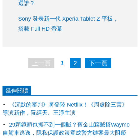
選誰？
Sony 發表新一代 Xperia Tablet Z 平板，
搭載 Full HD 螢幕
上一頁
1
2
下一頁
延伸閱讀
《沉默的審判》將登陸 Netflix！《周處除三害》
導演新作，阮經天、王淨主演
29顆鏡頭也抓不到一個賊？舊金山竊賊搭Waymo
自駕車逃逸，隱私保護政策竟成警方辦案最大阻礙