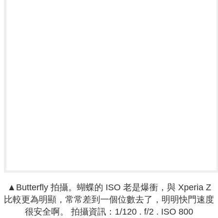
▲
Butterfly 拍攝。
蝴蝶的 ISO 老是爆衝，與 Xperia Z
比較更為明顯，常常差到一個位數去了，明明快門速度
很安全啊。
拍攝資訊
：
1/120 . f
/2 .
ISO 800