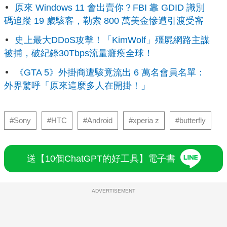
原來 Windows 11 會出賣你？FBI 靠 GDID 識別
碼追蹤 19 歲駭客，勒索 800 萬美金慘遭引渡受審
史上最大DDoS攻擊！「KimWolf」殭屍網路主謀
被捕，破紀錄30Tbps流量癱瘓全球！
《GTA 5》外掛商遭駭竟流出 6 萬名會員名單：
外界驚呼「原來這麼多人在開掛！」
#Sony
#HTC
#Android
#xperia z
#butterfly
送【10個ChatGPT的好工具】電子書
ADVERTISEMENT