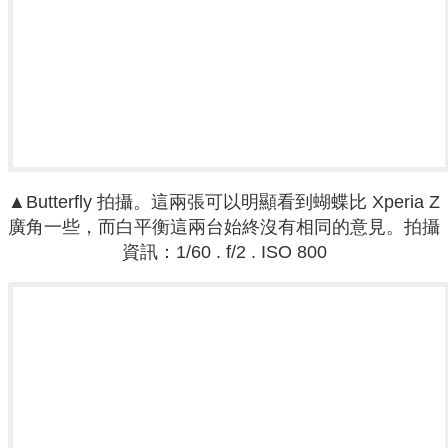
▲
Butterfly 拍攝。
這兩張可以明顯看到蝴蝶比 Xperia Z
廣角一些，而白平衡這兩台始終沒有相同的意見。
拍攝
資訊
：
1/60 . f
/2 .
ISO 800