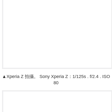
▲
Xperia Z
拍攝。
Sony Xperia Z：
1/125s . f/2.4 . ISO
80