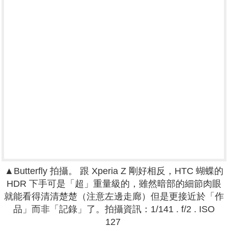
▲
Butterfly 拍攝。
跟 Xperia Z 剛好相反，HTC 蝴蝶的
HDR 下手可是「超」重量級的，雖然暗部的細節肉眼
就能看得清清楚楚（注意左邊走廊）但是更接近於「作
品」而非「記錄」了。拍攝資訊：
1/141 . f
/2 .
ISO
127