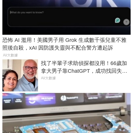
恐怖 AI 濫用！美國男子用 Grok 生成數千張兒童不雅
照後自殺，xAI 因防護失靈與不配合警方遭起訴
AI/大數據
找了半輩子求助偵探都沒用！66歲加
拿大男子靠ChatGPT，成功找回失散
50年家人
AI/大數據