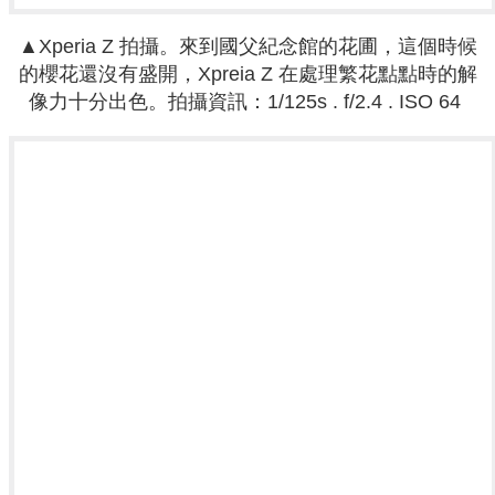
▲
Xperia Z
拍攝。
來到國父紀念館的花圃，這個時候
的櫻花還沒有盛開，Xpreia Z 在處理繁花點點時的解
像力十分出色。
拍攝資訊
：
1/125s . f/2.4 . ISO 64