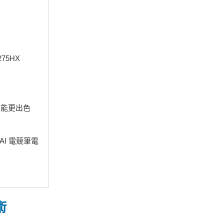
275HX
遊戲效能更出色
 AI 電競筆電
術