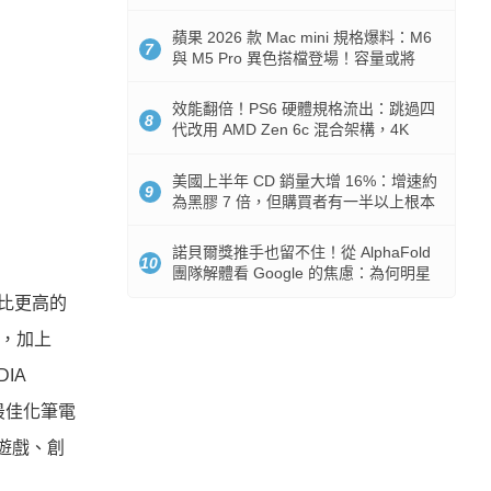
Token 消耗暴降 92%
蘋果 2026 款 Mac mini 規格爆料：M6
7
與 M5 Pro 異色搭檔登場！容量或將
512GB 起跳
效能翻倍！PS6 硬體規格流出：跳過四
8
代改用 AMD Zen 6c 混合架構，4K
120fps 與全光追時代來臨
美國上半年 CD 銷量大增 16%：增速約
9
為黑膠 7 倍，但購買者有一半以上根本
沒有播放器
諾貝爾獎推手也留不住！從 AlphaFold
10
團隊解體看 Google 的焦慮：為何明星
實驗室要為 Gemini 讓路？
價比更高的
PU，加上
DIA
，最佳化筆電
在遊戲、創