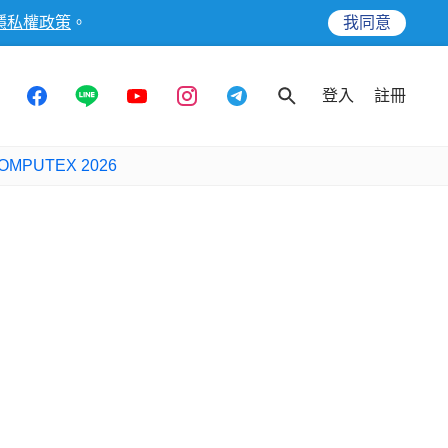
隱私權政策
。
我同意
登入
註冊
OMPUTEX 2026