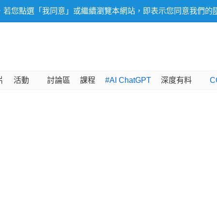
，若您點選「我同意」或繼續瀏覽本網站，即表示您同意我們的
片
活動
討論區
課程
#AI ChatGPT
深度有料
C