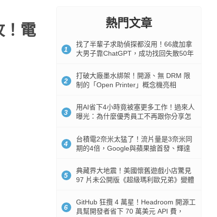
熱門文章
助攻！電
找了半輩子求助偵探都沒用！66歲加拿
1
大男子靠ChatGPT，成功找回失散50年
家人
打破大廠墨水綁架！開源、無 DRM 限
2
制的「Open Printer」概念機亮相
用AI省下4小時竟被塞更多工作！過來人
3
曝光：為什麼優秀員工不再跟你分享怎
麼使用AI
台積電2奈米太猛了！流片量是3奈米同
4
期的4倍，Google與蘋果搶首發、輝達
與AMD排隊等產能
典藏界大地震！美國懷舊遊戲小店驚見
5
97 片未公開版《超級瑪利歐兄弟》變體
任天堂卡帶
GitHub 狂攬 4 萬星！Headroom 開源工
6
具幫開發者省下 70 萬美元 API 費，