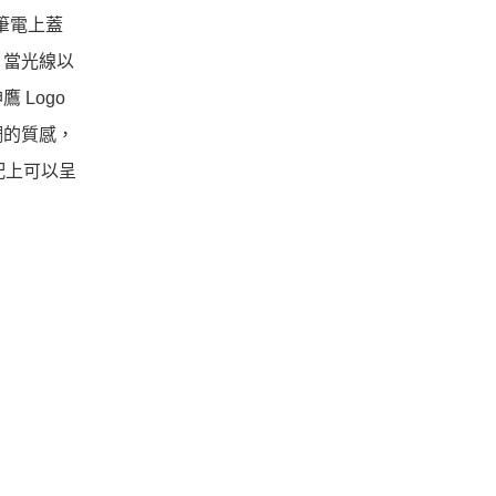
於筆電上蓋
。當光線以
Logo
調的質感，
配上可以呈