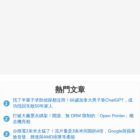
熱門文章
找了半輩子求助偵探都沒用！66歲加拿大男子靠ChatGPT，成
1
功找回失散50年家人
打破大廠墨水綁架！開源、無 DRM 限制的「Open Printer」概
2
念機亮相
台積電2奈米太猛了！流片量是3奈米同期的4倍，Google與蘋果
3
搶首發、輝達與AMD排隊等產能