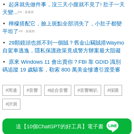
起床就先做件事，沒三天小腹就不見了! 肚子一天
天變...
PR・新素簡
檸檬搭配它，臉上斑點全部消失了，小肚子都變
平坦了
PR・新素簡
29顆鏡頭也抓不到一個賊？舊金山竊賊搭Waymo
自駕車逃逸，隱私保護政策竟成警方辦案最大阻礙
原來 Windows 11 會出賣你？FBI 靠 GDID 識別
碼追蹤 19 歲駭客，勒索 800 萬美金慘遭引渡受審
#周邊
#音響
#組合音響
#音響喇叭
#採購
#評測
送【10個ChatGPT的好工具】電子書