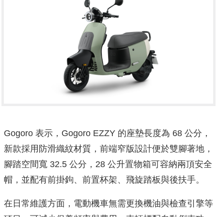
Gogoro 表示，Gogoro EZZY 的座墊長度為 68 公分，
新款採用防滑織紋材質，前端窄版設計便於雙腳著地，
腳踏空間寬 32.5 公分，28 公升置物箱可容納兩頂安全
帽，並配有前掛鉤、前置杯架、飛旋踏板與後扶手。
在日常維護方面，電動機車無需更換機油與檢查引擎等