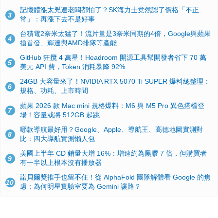
記憶體漲太兇連老闆都怕了？SK海力士竟然認了價格「不正
3
常」：再漲下去不是好事
台積電2奈米太猛了！流片量是3奈米同期的4倍，Google與蘋果
4
搶首發、輝達與AMD排隊等產能
GitHub 狂攬 4 萬星！Headroom 開源工具幫開發者省下 70 萬
5
美元 API 費，Token 消耗暴降 92%
24GB 大容量來了！NVIDIA RTX 5070 Ti SUPER 爆料總整理：
6
規格、功耗、上市時間
蘋果 2026 款 Mac mini 規格爆料：M6 與 M5 Pro 異色搭檔登
7
場！容量或將 512GB 起跳
哪款導航最好用？Google、Apple、導航王、高德地圖實測對
8
比：四大導航實測懶人包
美國上半年 CD 銷量大增 16%：增速約為黑膠 7 倍，但購買者
9
有一半以上根本沒有播放器
諾貝爾獎推手也留不住！從 AlphaFold 團隊解體看 Google 的焦
10
慮：為何明星實驗室要為 Gemini 讓路？