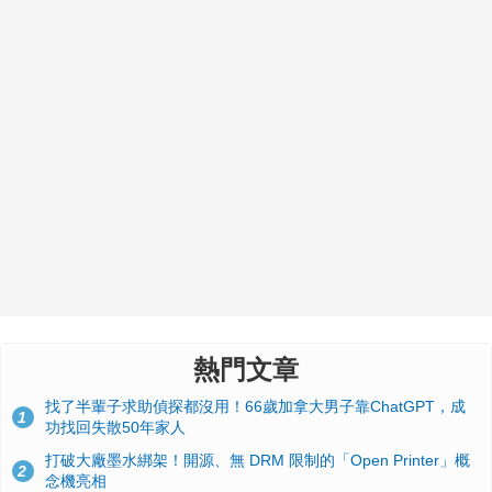
熱門文章
找了半輩子求助偵探都沒用！66歲加拿大男子靠ChatGPT，成
1
功找回失散50年家人
打破大廠墨水綁架！開源、無 DRM 限制的「Open Printer」概
2
念機亮相