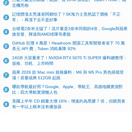
2
念機亮相
記憶體漲太兇連老闆都怕了？SK海力士竟然認了價格「不正
3
常」：再漲下去不是好事
台積電2奈米太猛了！流片量是3奈米同期的4倍，Google與蘋果
4
搶首發、輝達與AMD排隊等產能
GitHub 狂攬 4 萬星！Headroom 開源工具幫開發者省下 70 萬
5
美元 API 費，Token 消耗暴降 92%
24GB 大容量來了！NVIDIA RTX 5070 Ti SUPER 爆料總整理：
6
規格、功耗、上市時間
蘋果 2026 款 Mac mini 規格爆料：M6 與 M5 Pro 異色搭檔登
7
場！容量或將 512GB 起跳
哪款導航最好用？Google、Apple、導航王、高德地圖實測對
8
比：四大導航實測懶人包
美國上半年 CD 銷量大增 16%：增速約為黑膠 7 倍，但購買者
9
有一半以上根本沒有播放器
諾貝爾獎推手也留不住！從 AlphaFold 團隊解體看 Google 的焦
10
慮：為何明星實驗室要為 Gemini 讓路？