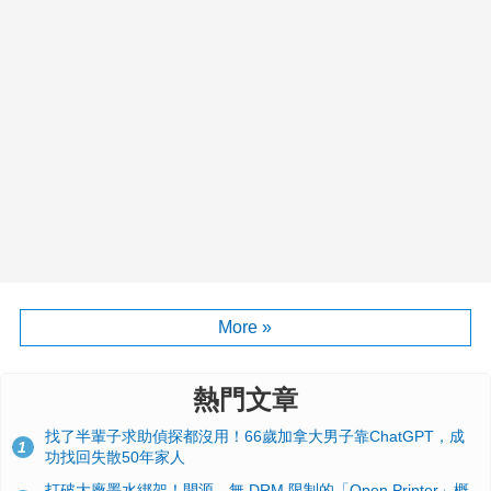
More »
熱門文章
找了半輩子求助偵探都沒用！66歲加拿大男子靠ChatGPT，成
1
功找回失散50年家人
打破大廠墨水綁架！開源、無 DRM 限制的「Open Printer」概