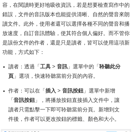
容，在閱讀時更好地吸收資訊，若是想要檢查寫作中的
錯誤，文件的音訊版本也能提供清晰、自然的聲音來朗
讀文件。此外，使用者還可以選擇各種不同的聲音和播
放速度，自訂音訊體驗，使其符合個人偏好。而不管你
是該份文件的作者，還是只是讀者，皆可以使用這項新
功能，方式如下：
讀者：透過「
工具
>
音訊
」選單中的「
聆聽此分
頁
」選項，快速聆聽當前分頁的內容。
作者：可以在「
插入
>
音訊按鈕
」選單中新增
「
音訊按鈕
」，將播放按鈕直接插入文件中，讓
讀者只需點擊一下即可聆聽當前分頁。新增到文
件後，作者可以更改按鈕的標籤、顏色和大小。