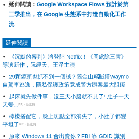
延伸閱讀：
Google Workspace Flows 預計於第
三季推出，在 Google 生態系中打造自動化工作
流
延伸閱讀
《沉默的審判》將登陸 Netflix！《周處除三害》
導演新作，阮經天、王淨主演
29顆鏡頭也抓不到一個賊？舊金山竊賊搭Waymo
自駕車逃逸，隱私保護政策竟成警方辦案最大阻礙
起床就先做件事，沒三天小腹就不見了! 肚子一天
天變...
PR・新素簡
檸檬搭配它，臉上斑點全部消失了，小肚子都變
平坦了
PR・新素簡
原來 Windows 11 會出賣你？FBI 靠 GDID 識別