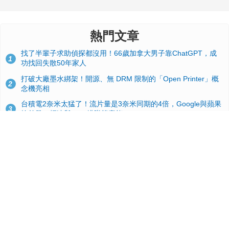
熱門文章
找了半輩子求助偵探都沒用！66歲加拿大男子靠ChatGPT，成
1
功找回失散50年家人
打破大廠墨水綁架！開源、無 DRM 限制的「Open Printer」概
2
念機亮相
台積電2奈米太猛了！流片量是3奈米同期的4倍，Google與蘋果
3
搶首發、輝達與AMD排隊等產能
GitHub 狂攬 4 萬星！Headroom 開源工具幫開發者省下 70 萬
4
美元 API 費，Token 消耗暴降 92%
24GB 大容量來了！NVIDIA RTX 5070 Ti SUPER 爆料總整理：
5
規格、功耗、上市時間
蘋果 2026 款 Mac mini 規格爆料：M6 與 M5 Pro 異色搭檔登
6
場！容量或將 512GB 起跳
典藏界大地震！美國懷舊遊戲小店驚見 97 片未公開版《超級瑪
7
利歐兄弟》變體任天堂卡帶