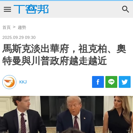
首頁
趨勢
2025.09.29 09:30
馬斯克淡出華府，祖克柏、奧
特曼與川普政府越走越近
KKJ