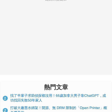
熱門文章
找了半輩子求助偵探都沒用！66歲加拿大男子靠ChatGPT，成
1
功找回失散50年家人
打破大廠墨水綁架！開源、無 DRM 限制的「Open Printer」概
2