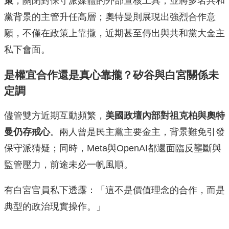
策
，關閉對保守派媒體的外部查核工具，並將多名共和
黨背景的主管升任高層；奧特曼則展現出強烈合作意
願，不僅在政策上靠攏，近期甚至傳出與共和黨大金主
私下會面。
是權宜合作還是真心靠攏？矽谷與白宮關係未
定調
儘管雙方近期互動頻繁，
美國政壇內部對祖克柏與奧特
曼仍存戒心
。兩人曾是民主黨主要金主，背景難免引發
保守派猜疑；同時，Meta與OpenAI都還面臨反壟斷與
監管壓力，前途未必一帆風順。
有白宮官員私下透露：「這不是價值理念的合作，而是
典型的政治現實操作。」