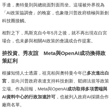
手邊，奧特曼則與總統面對面而坐。這場被外界視為
「AI政策協調會」的晚宴，也象徵川普政府積極與新創
科技圈接觸。
相對之下，馬斯克自今年5月之後，就不再出現在白宮
場合，也未參與相關AI政策的會議或合作提案。
拚投資、秀友誼 Meta與OpenAI成功換得政
策紅利
根據知情人士透露，祖克柏與奧特曼今年已
多次進出白
宮
，並向川普政府表達支持科技創新、鬆綁法規等政策
立場。作為回報，Meta與OpenAI
成功取得多項雲端與
AI資料中心的行政加速許可
，也被列入政府AI採購合作
廠商名單。