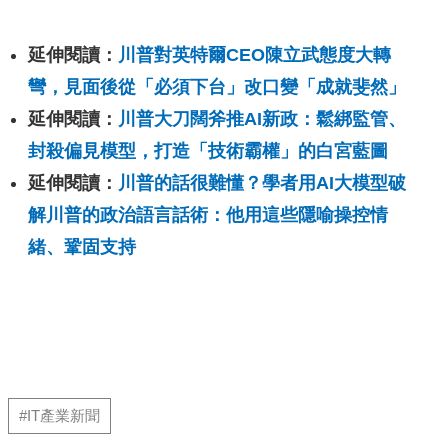
延伸閱讀：
川普對英特爾CEO陳立武態度大轉
彎，見面後從「必須下台」改口變「成就斐然」
延伸閱讀：
川普大刀闊斧推AI新政：鬆綁監管、
封殺偏見模型，打造「技術霸權」的白宮藍圖
延伸閱讀：
川普的話很難懂？學者用AI大模型破
解川普的政治語言話術：他用這些隱喻操控情
緒、鞏固支持
#IT產業新聞