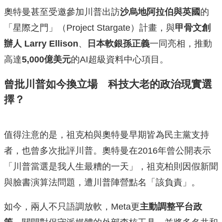
奧特曼甚至受邀參加川普出訪
沙烏地阿拉伯與英國
的
「星際之門」（Project Stargate）計畫，與
甲骨文創
辦人 Larry Ellison
、
日本軟銀孫正義
一同亮相，推動
高達
5,000億美元
的AI超級資料中心項目。
曾批川普如今換立場 科技大老的政治現實選
擇？
值得注意的是，祖克柏與奧特曼早期皆為民主黨支持
者，也曾多次批評川普。奧特曼在2016年曾公開表示
「川普當選是我人生最糟的一天」，祖克柏則因假新聞
與臉書演算法問題，遭川普陣營點名「該負責」。
如今，兩人不只語調放軟，Meta更
主動調整平台政