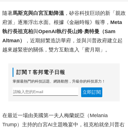
隨著
馬斯克與白宮互動降溫
，矽谷科技巨頭的新「親政
府派」逐漸浮出水面。根據《金融時報》報導，
Meta
執行長祖克柏
與
OpenAI執行長山姆·奧特曼（Sam
Altman）
，近期頻繁造訪華府，並與川普政府建立起
越來越緊密的關係，雙方互動進入「蜜月期」。
訂閱Ｔ客邦電子日報
掌握最熱門的科技話題、網路動態，升級你的科技原力！
立即訂閱
在最近一場由美國第一夫人梅蘭妮亞（Melania
Trump）主持的白宮AI主題晚宴中，祖克柏就坐川普右