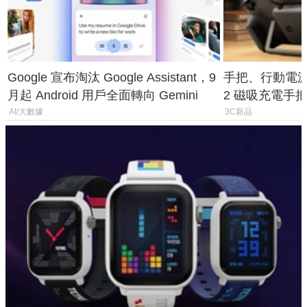
Google 宣布淘汰 Google Assistant，9
手把、行動電源合體
月起 Android 用戶全面轉向 Gemini
2 磁吸充電手把
倍
AI/大數據
3C新品