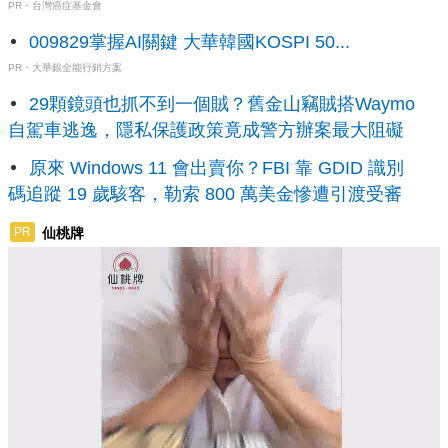
PR・台灣癌症基金會
009829掌握AI關鍵 大華韓國KOSPI 50...
PR・大華銀全能行銷方案
29顆鏡頭也抓不到一個賊？舊金山竊賊搭Waymo
自駕車逃逸，隱私保護政策竟成警方辦案最大阻礙
原來 Windows 11 會出賣你？FBI 靠 GDID 識別
碼追蹤 19 歲駭客，勒索 800 萬美金慘遭引渡受審
仙桃牌
PR