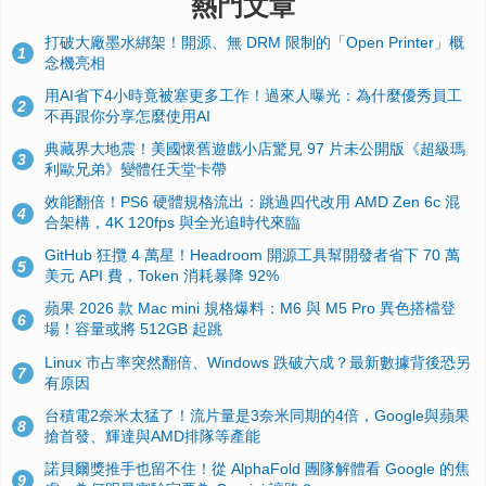
熱門文章
打破大廠墨水綁架！開源、無 DRM 限制的「Open Printer」概
1
念機亮相
用AI省下4小時竟被塞更多工作！過來人曝光：為什麼優秀員工
2
不再跟你分享怎麼使用AI
典藏界大地震！美國懷舊遊戲小店驚見 97 片未公開版《超級瑪
3
利歐兄弟》變體任天堂卡帶
效能翻倍！PS6 硬體規格流出：跳過四代改用 AMD Zen 6c 混
4
合架構，4K 120fps 與全光追時代來臨
GitHub 狂攬 4 萬星！Headroom 開源工具幫開發者省下 70 萬
5
美元 API 費，Token 消耗暴降 92%
蘋果 2026 款 Mac mini 規格爆料：M6 與 M5 Pro 異色搭檔登
6
場！容量或將 512GB 起跳
Linux 市占率突然翻倍、Windows 跌破六成？最新數據背後恐另
7
有原因
台積電2奈米太猛了！流片量是3奈米同期的4倍，Google與蘋果
8
搶首發、輝達與AMD排隊等產能
諾貝爾獎推手也留不住！從 AlphaFold 團隊解體看 Google 的焦
9