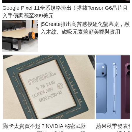
Google Pixel 11全系規格流出！搭載Tensor G6晶片且
入手價調漲至899美元
j5Create推出高質感模組化螢幕桌，融
入木紋、磁吸元素兼顧美觀與實用
顯卡太貴買不起？NVIDIA 秘密武器
蘋果秋季發表會大