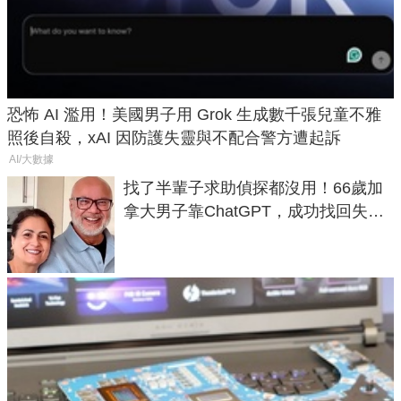
恐怖 AI 濫用！美國男子用 Grok 生成數千張兒童不雅
照後自殺，xAI 因防護失靈與不配合警方遭起訴
AI/大數據
找了半輩子求助偵探都沒用！66歲加
拿大男子靠ChatGPT，成功找回失散
50年家人