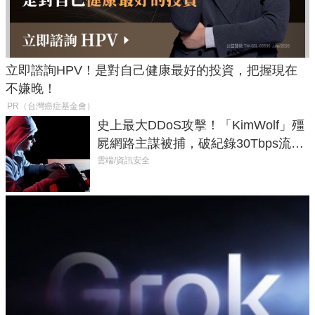
立即諮詢HPV！是對自己健康最好的投資，把握現在
不嫌晚！
PR（台灣癌症基金會）
史上最大DDoS攻擊！「KimWolf」殭
屍網路主謀被捕，破紀錄30Tbps流量
癱瘓全球！
雲端/資訊安全