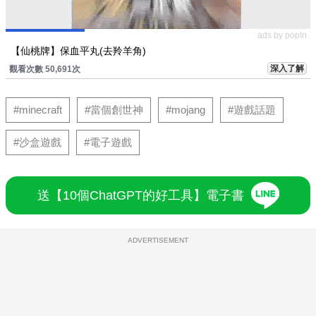
ads by popIn
【仙桃牌】保血平丸(去羚羊角)
深入了解
觀看次數 50,691次
#minecraft
#當個創世神
#mojang
#遊戲話題
#沙盒遊戲
#電子遊戲
送【10個ChatGPT的好工具】電子書
ADVERTISEMENT