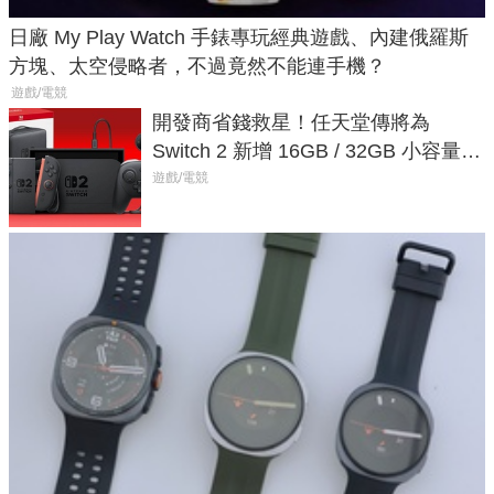
日廠 My Play Watch 手錶專玩經典遊戲、內建俄羅斯
方塊、太空侵略者，不過竟然不能連手機？
遊戲/電競
開發商省錢救星！任天堂傳將為
Switch 2 新增 16GB / 32GB 小容量遊
戲卡的選擇
遊戲/電競