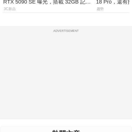
RTX 5090 SE 曝光，搭載 32GB 記憶
18 Pro，還
體
測一次看
3C新品
趨勢
ADVERTISEMENT