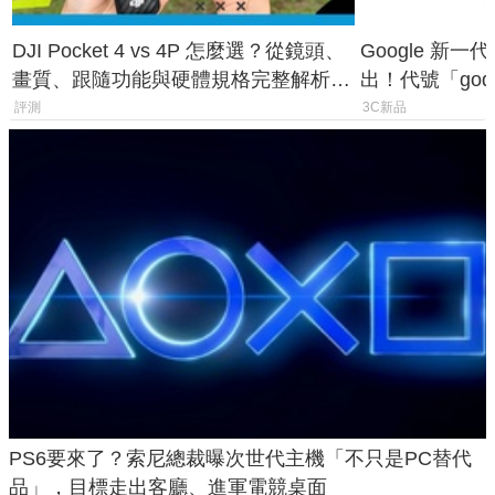
DJI Pocket 4 vs 4P 怎麼選？從鏡頭、
Google 新一代 
畫質、跟隨功能與硬體規格完整解析，
出！代號「god
一次看懂兩台差異
鎖定 AI 應用
評測
3C新品
PS6要來了？索尼總裁曝次世代主機「不只是PC替代
品」，目標走出客廳、進軍電競桌面