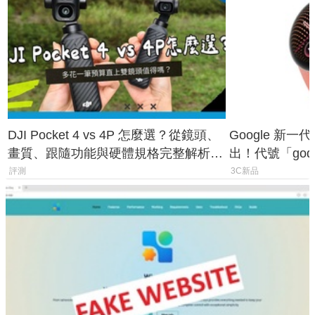
DJI Pocket 4 vs 4P 怎麼選？從鏡頭、
Google 新一代 
畫質、跟隨功能與硬體規格完整解析，
出！代號「god
一次看懂兩台差異
鎖定 AI 應用
評測
3C新品