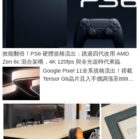
效能翻倍！PS6 硬體規格流出：跳過四代改用 AMD
Zen 6c 混合架構，4K 120fps 與全光追時代來臨
Google Pixel 11全系規格流出！搭載
Tensor G6晶片且入手價調漲至899美
元