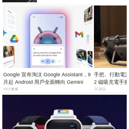
Google 宣布淘汰 Google Assistant，9
手把、行動電源合體
月起 Android 用戶全面轉向 Gemini
2 磁吸充電手把
倍
AI/大數據
3C新品