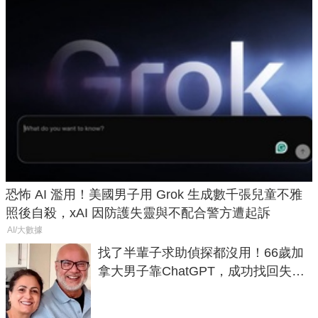
恐怖 AI 濫用！美國男子用 Grok 生成數千張兒童不雅
照後自殺，xAI 因防護失靈與不配合警方遭起訴
AI/大數據
找了半輩子求助偵探都沒用！66歲加
拿大男子靠ChatGPT，成功找回失散
50年家人