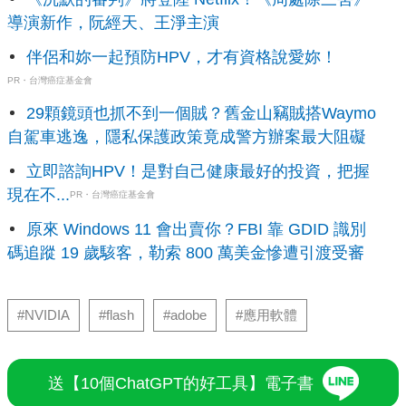
導演新作，阮經天、王淨主演
伴侶和妳一起預防HPV，才有資格說愛妳！
PR・台灣癌症基金會
29顆鏡頭也抓不到一個賊？舊金山竊賊搭Waymo
自駕車逃逸，隱私保護政策竟成警方辦案最大阻礙
立即諮詢HPV！是對自己健康最好的投資，把握
現在不...
PR・台灣癌症基金會
原來 Windows 11 會出賣你？FBI 靠 GDID 識別
碼追蹤 19 歲駭客，勒索 800 萬美金慘遭引渡受審
#NVIDIA
#flash
#adobe
#應用軟體
送【10個ChatGPT的好工具】電子書