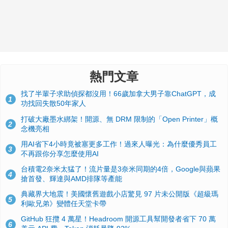
熱門文章
找了半輩子求助偵探都沒用！66歲加拿大男子靠ChatGPT，成
1
功找回失散50年家人
打破大廠墨水綁架！開源、無 DRM 限制的「Open Printer」概
2
念機亮相
用AI省下4小時竟被塞更多工作！過來人曝光：為什麼優秀員工
3
不再跟你分享怎麼使用AI
台積電2奈米太猛了！流片量是3奈米同期的4倍，Google與蘋果
4
搶首發、輝達與AMD排隊等產能
典藏界大地震！美國懷舊遊戲小店驚見 97 片未公開版《超級瑪
5
利歐兄弟》變體任天堂卡帶
GitHub 狂攬 4 萬星！Headroom 開源工具幫開發者省下 70 萬
6