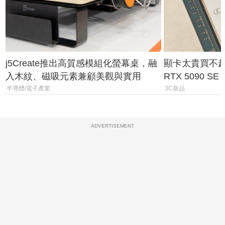
j5Create推出高質感模組化螢幕桌，融
顯卡太貴買不起？
入木紋、磁吸元素兼顧美觀與實用
RTX 5090 S
體
半導體/電子產業
3C新品
ADVERTISEMENT