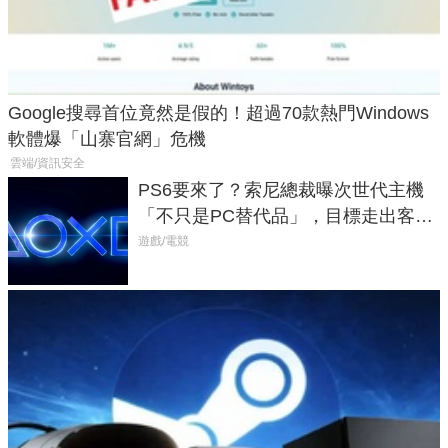
Google搜尋首位竟然是假的！超過70款熱門Windows
軟體爆「山寨官網」危機
雲端/資訊安全
PS6要來了？索尼總裁曝次世代主機
「不只是PC替代品」，目標走出客
廳、進軍電競桌面
遊戲/電競