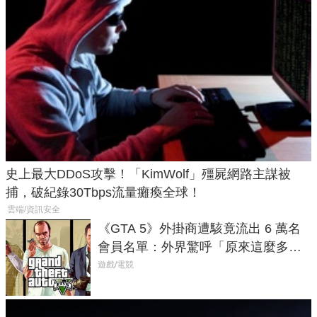
史上最大DDoS攻擊！「KimWolf」殭屍網路主謀被
捕，破紀錄30Tbps流量癱瘓全球！
雲端/資訊安全
《GTA 5》外掛商遭駭竟流出 6 萬名
會員名單：外界驚呼「原來這麼多人
在開掛！」
遊戲/電競