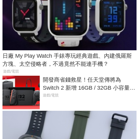
日廠 My Play Watch 手錶專玩經典遊戲、內建俄羅斯
方塊、太空侵略者，不過竟然不能連手機？
遊戲/電競
開發商省錢救星！任天堂傳將為
Switch 2 新增 16GB / 32GB 小容量遊
戲卡的選擇
遊戲/電競