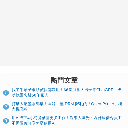
熱門文章
找了半輩子求助偵探都沒用！66歲加拿大男子靠ChatGPT，成
1
功找回失散50年家人
打破大廠墨水綁架！開源、無 DRM 限制的「Open Printer」概
2
念機亮相
用AI省下4小時竟被塞更多工作！過來人曝光：為什麼優秀員工
3
不再跟你分享怎麼使用AI