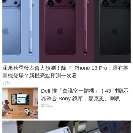
蘋果秋季發表會大預測！除了 iPhone 18 Pro，還有摺
疊機登場？新機亮點預測一次看
趨勢
Dell 推「會議室一體機」！43 吋顯示
器整合 Sony 鏡頭、麥克風、喇叭，
一條 USB-C 就能開會
3C新品