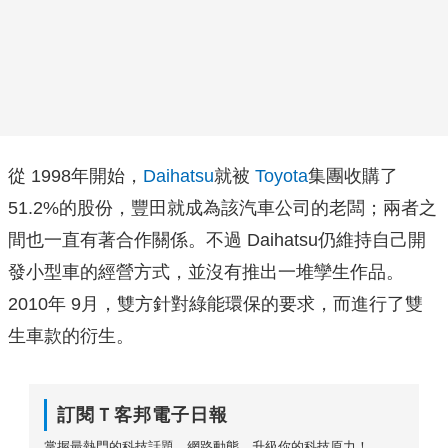
從 1998年開始，
Daihatsu
就被
Toyota
集團收購了
51.2%的股份，豐田就成為該汽車公司的老闆；兩者之
間也一直有著合作關係。不過 Daihatsu仍維持自己開
發小型車的經營方式，並沒有推出一堆孿生作品。
2010年 9月，雙方針對綠能環保的要求，而進行了雙
生車款的衍生。
訂閱Ｔ客邦電子日報
掌握最熱門的科技話題、網路動態，升級你的科技原力！