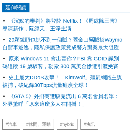
延伸閱讀
《沉默的審判》將登陸 Netflix！《周處除三害》
導演新作，阮經天、王淨主演
29顆鏡頭也抓不到一個賊？舊金山竊賊搭Waymo
自駕車逃逸，隱私保護政策竟成警方辦案最大阻礙
原來 Windows 11 會出賣你？FBI 靠 GDID 識別
碼追蹤 19 歲駭客，勒索 800 萬美金慘遭引渡受審
史上最大DDoS攻擊！「KimWolf」殭屍網路主謀
被捕，破紀錄30Tbps流量癱瘓全球！
《GTA 5》外掛商遭駭竟流出 6 萬名會員名單：
外界驚呼「原來這麼多人在開掛！」
#汽車
#休閒、運動
#hybrid
#快訊