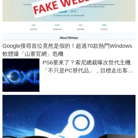
Google搜尋首位竟然是假的！超過70款熱門Windows
軟體爆「山寨官網」危機
PS6要來了？索尼總裁曝次世代主機
「不只是PC替代品」，目標走出客
廳、進軍電競桌面