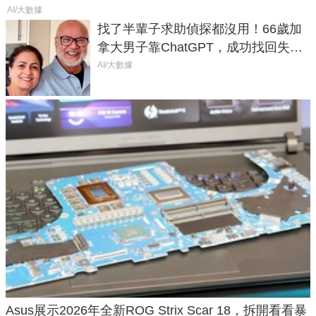
AI/大數據
找了半輩子求助偵探都沒用！66歲加
拿大男子靠ChatGPT，成功找回失散
50年家人
AI/大數據
Asus展示2026年全新ROG Strix Scar 18，拆開看看暴