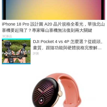
iPhone 18 Pro 設計圖 A20 晶片規格全看光，華強北山
寨機要起飛了？專家曝山寨機無法復刻兩大關鍵
3C新品
DJI Pocket 4 vs 4P 怎麼選？從鏡頭、
畫質、跟隨功能與硬體規格完整解
析，一次看懂兩台差異
評測