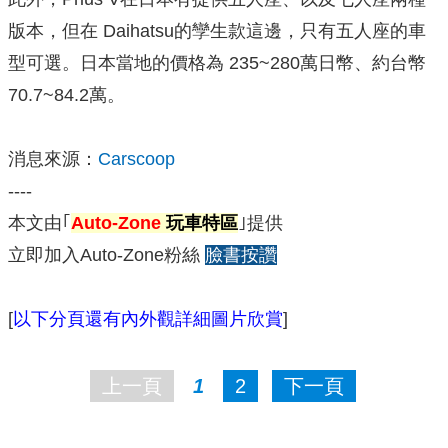
版本，但在 Daihatsu的孿生款這邊，只有五人座的車
型可選。日本當地的價格為 235~280萬日幣、約台幣
70.7~84.2萬。
消息來源：
Carscoop
----
本文由｢
Auto-Zone
玩車特區
｣提供
立即加入Auto-Zone粉絲
臉書按讚
[
以下分頁還有內外觀詳細圖片欣賞
]
上一頁
1
2
下一頁