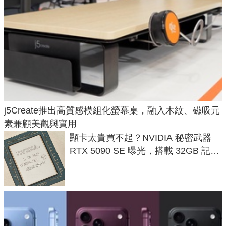
j5Create推出高質感模組化螢幕桌，融入木紋、磁吸元
素兼顧美觀與實用
顯卡太貴買不起？NVIDIA 秘密武器
RTX 5090 SE 曝光，搭載 32GB 記憶
體