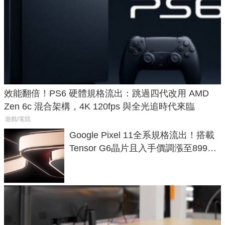
效能翻倍！PS6 硬體規格流出：跳過四代改用 AMD
Zen 6c 混合架構，4K 120fps 與全光追時代來臨
遊戲/電競
Google Pixel 11全系規格流出！搭載
Tensor G6晶片且入手價調漲至899美
元