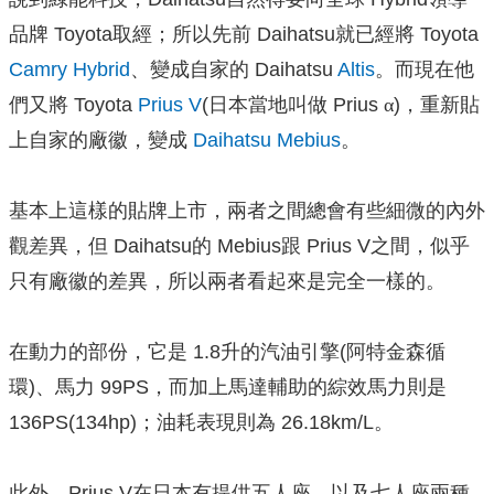
品牌 Toyota取經；所以先前 Daihatsu就已經將 Toyota
Camry
Hybrid
、變成自家的 Daihatsu
Altis
。而現在他
們又將 Toyota
Prius V
(日本當地叫做 Prius
α
)，重新貼
上自家的廠徽，變成
Daihatsu Mebius
。
基本上這樣的貼牌上市，兩者之間總會有些細微的內外
觀差異，但 Daihatsu的 Mebius跟 Prius V之間，似乎
只有廠徽的差異，所以兩者看起來是完全一樣的。
在動力的部份，它是 1.8升的汽油引擎(阿特金森循
環)、馬力 99PS，而加上馬達輔助的綜效馬力則是
136PS(134hp)；油耗表現則為 26.18km/L。
此外，Prius V在日本有提供五人座、以及七人座兩種