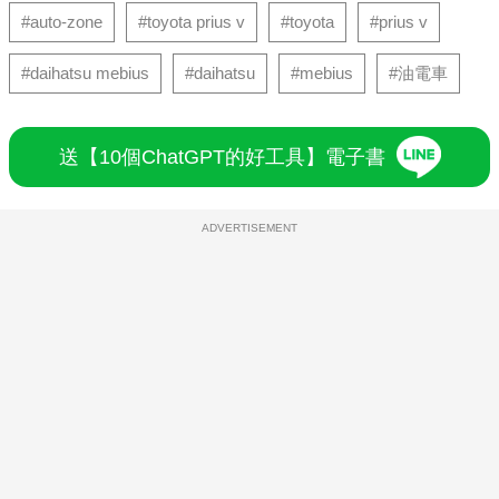
#auto-zone
#toyota prius v
#toyota
#prius v
#daihatsu mebius
#daihatsu
#mebius
#油電車
送【10個ChatGPT的好工具】電子書
ADVERTISEMENT