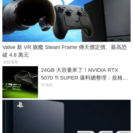
Valve 新 VR 旗艦 Steam Frame 傳天價定價、最高恐
破 4.8 萬元
遊戲/電競
24GB 大容量來了！NVIDIA RTX
5070 Ti SUPER 爆料總整理：規格、
功耗、上市時間
3C新品