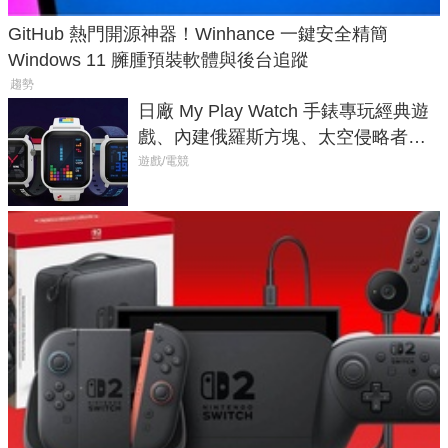
GitHub 熱門開源神器！Winhance 一鍵安全精簡
Windows 11 臃腫預裝軟體與後台追蹤
趨勢
日廠 My Play Watch 手錶專玩經典遊
戲、內建俄羅斯方塊、太空侵略者，
不過竟然不能連手機？
遊戲/電競