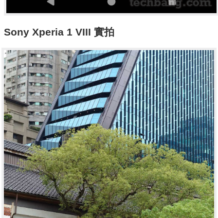
Sony Xperia 1 VIII 實拍