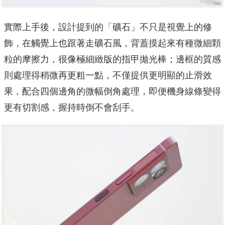
實際上手後，設計提到的「礦石」不只是視覺上的修
飾，在觸覺上也跟著走礦石風，背蓋摸起來有種微細顆
粒的摩擦力，很像極細緻版的指甲拋光棒；邊框的質感
則處理得稍微再更粗一點，不僅提供更明顯的止滑效
果，配合四個邊角的微幅倒角處理，即便機身線條變得
更有切割感，握持時倒不會刮手。