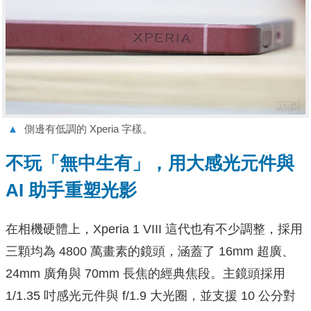
▲
側邊有低調的 Xperia 字樣。
不玩「無中生有」，用大感光元件與
AI 助手重塑光影
在相機硬體上，Xperia 1 VIII 這代也有不少調整，採用
三顆均為 4800 萬畫素的鏡頭，涵蓋了 16mm 超廣、
24mm 廣角與 70mm 長焦的經典焦段。主鏡頭採用
1/1.35 吋感光元件與 f/1.9 大光圈，並支援 10 公分對