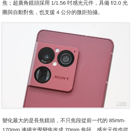
焦；超廣角鏡頭採用 1/1.56 吋感光元件，具備 f/2.0 光
圈與自動對焦，也支援 4 公分的微距拍攝。
變化最大的是長焦鏡頭，不只焦段從前一代的 85mm-
170mm 連續光學變焦改成 70mm 焦段，感光元件也從