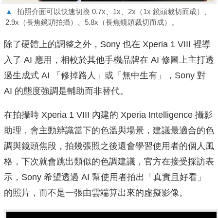
▲
拍照介面可以快速切換 0.7x、1x、2x（1x 鏡頭裁切而成）、
2.9x（長焦鏡頭拍攝）、5.8x（長焦鏡頭裁切而成）。
除了硬體上的調整之外，Sony 也在 Xperia 1 VIII 裡導
入了 AI 應用，相較於其他手機品牌在 AI 修圖上主打透
過生成式 AI 「修掉路人」或「無中生有」，Sony 對
AI 的態度強調是輔助而非替代。
在拍攝時 Xperia 1 VIII 內建的 Xperia Intelligence 攝影
助理，會主動辨識當下的色溫與場景，建議最適合的色
調與鏡頭焦段，拍幾張照之後還會學習使用者的個人風
格，下次就會跳出類似的色調建議，官方在接受採訪表
示，Sony 希望透過 AI 幫使用者拍出「真實且好看」
的照片，而不是一張由雲端算出來的虛擬影像。