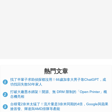
熱門文章
找了半輩子求助偵探都沒用！66歲加拿大男子靠ChatGPT，成
1
功找回失散50年家人
打破大廠墨水綁架！開源、無 DRM 限制的「Open Printer」概
2
念機亮相
台積電2奈米太猛了！流片量是3奈米同期的4倍，Google與蘋果
3
搶首發、輝達與AMD排隊等產能