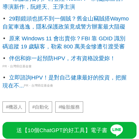
導演新作，阮經天、王淨主演
29顆鏡頭也抓不到一個賊？舊金山竊賊搭Waymo
自駕車逃逸，隱私保護政策竟成警方辦案最大阻礙
原來 Windows 11 會出賣你？FBI 靠 GDID 識別
碼追蹤 19 歲駭客，勒索 800 萬美金慘遭引渡受審
伴侶和妳一起預防HPV，才有資格說愛妳！
PR・台灣癌症基金會
立即諮詢HPV！是對自己健康最好的投資，把握
現在不...
PR・台灣癌症基金會
#機器人
#自動化
#輪胎服務
送【10個ChatGPT的好工具】電子書