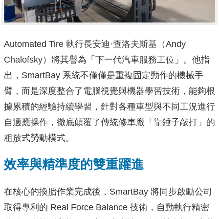
Automated Tire 執行長安迪·查洛夫斯基（Andy
Chalofsky）將其譽為「下一代汽車服務工位」。他指
出，SmartBay 系統不僅僅是重複固定動作的機械手
臂，而是深度整合了電腦視覺與機器學習技術，能夠根
據累積的經驗持續學習，針對各種車型與不同工況進行
自適應操作，徹底顛覆了傳統修車廠「靠錘子敲打」的
粗放式勞動模式。
效率與精準度的雙重躍進
在核心的換胎作業完成後，SmartBay 將同步啟動公司
取得專利的 Real Force Balance 技術，自動執行精密