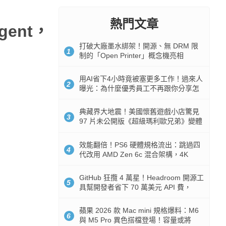
熱門文章
gent，
打破大廠墨水綁架！開源、無 DRM 限
1
制的「Open Printer」概念機亮相
用AI省下4小時竟被塞更多工作！過來人
2
曝光：為什麼優秀員工不再跟你分享怎
麼使用AI
典藏界大地震！美國懷舊遊戲小店驚見
3
97 片未公開版《超級瑪利歐兄弟》變體
任天堂卡帶
效能翻倍！PS6 硬體規格流出：跳過四
4
代改用 AMD Zen 6c 混合架構，4K
120fps 與全光追時代來臨
GitHub 狂攬 4 萬星！Headroom 開源工
5
具幫開發者省下 70 萬美元 API 費，
Token 消耗暴降 92%
蘋果 2026 款 Mac mini 規格爆料：M6
6
與 M5 Pro 異色搭檔登場！容量或將