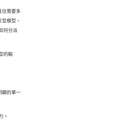
務往往需要多
巨型模型，
如何分派
型的輸
更明顯的單一
。
力。