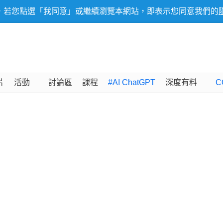
，若您點選「我同意」或繼續瀏覽本網站，即表示您同意我們的
片
活動
討論區
課程
#AI ChatGPT
深度有料
C