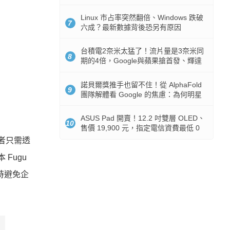
512GB 起跳
Linux 市占率突然翻倍、Windows 跌破
7
六成？最新數據背後恐另有原因
台積電2奈米太猛了！流片量是3奈米同
8
期的4倍，Google與蘋果搶首發、輝達
與AMD排隊等產能
諾貝爾獎推手也留不住！從 AlphaFold
9
團隊解體看 Google 的焦慮：為何明星
實驗室要為 Gemini 讓路？
ASUS Pad 開賣！12.2 吋雙層 OLED、
10
售價 19,900 元，指定電信資費最低 0
元入手
用者只需透
 Fugu
，同時避免企