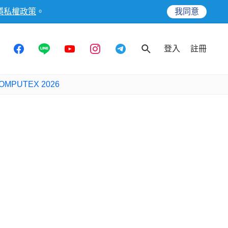
隱私權政策
。
我同意
登入
註冊
OMPUTEX 2026