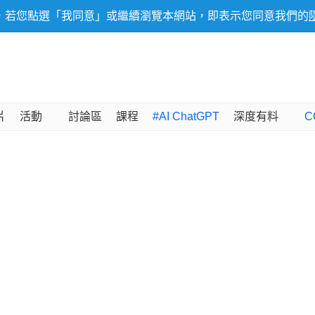
，若您點選「我同意」或繼續瀏覽本網站，即表示您同意我們的
片
活動
討論區
課程
#AI ChatGPT
深度有料
C