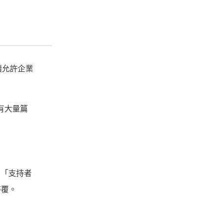
繼續允許企業
中均有大量篇
提到「支持者
答覆。