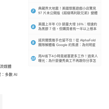
512GB 起跳
典藏界大地震！美國懷舊遊戲小店驚見
7
97 片未公開版《超級瑪利歐兄弟》變體
任天堂卡帶
美國上半年 CD 銷量大增 16%：增速約
8
為黑膠 7 倍，但購買者有一半以上根本
沒有播放器
諾貝爾獎推手也留不住！從 AlphaFold
9
團隊解體看 Google 的焦慮：為何明星
實驗室要為 Gemini 讓路？
用AI省下4小時竟被塞更多工作！過來人
10
曝光：為什麼優秀員工不再跟你分享怎
麼使用AI
主流媒體
：多數 AI