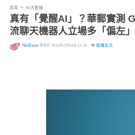
首頁
AI/大數據
真有「覺醒AI」？華郵實測 GP
流聊天機器人立場多「偏左」
NetEase
收藏此文
發表於 2026年7月04日 14:30