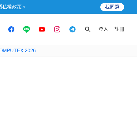
隱私權政策
。
我同意
登入
註冊
OMPUTEX 2026