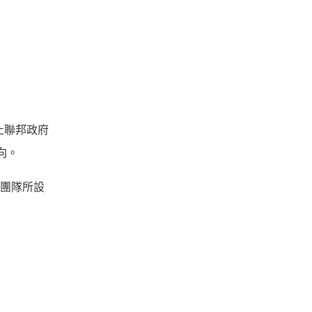
止聯邦政府
偏向。
研究團隊所設