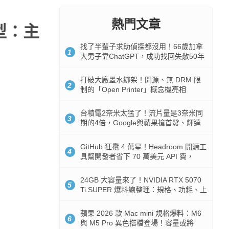
熱門文章
模型：主
找了半輩子求助偵探都沒用！66歲加拿
1
大男子靠ChatGPT，成功找回失散50年
家人
打破大廠墨水綁架！開源、無 DRM 限
2
制的「Open Printer」概念機亮相
台積電2奈米太猛了！流片量是3奈米同
3
期的4倍，Google與蘋果搶首發、輝達
與AMD排隊等產能
GitHub 狂攬 4 萬星！Headroom 開源工
4
具幫開發者省下 70 萬美元 API 費，
Token 消耗暴降 92%
24GB 大容量來了！NVIDIA RTX 5070
5
Ti SUPER 爆料總整理：規格、功耗、上
市時間
蘋果 2026 款 Mac mini 規格爆料：M6
6
與 M5 Pro 異色搭檔登場！容量或將