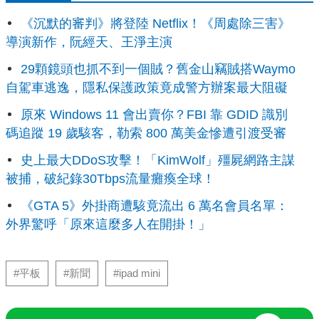
《沉默的審判》將登陸 Netflix！《周處除三害》
導演新作，阮經天、王淨主演
29顆鏡頭也抓不到一個賊？舊金山竊賊搭Waymo
自駕車逃逸，隱私保護政策竟成警方辦案最大阻礙
原來 Windows 11 會出賣你？FBI 靠 GDID 識別
碼追蹤 19 歲駭客，勒索 800 萬美金慘遭引渡受審
史上最大DDoS攻擊！「KimWolf」殭屍網路主謀
被捕，破紀錄30Tbps流量癱瘓全球！
《GTA 5》外掛商遭駭竟流出 6 萬名會員名單：
外界驚呼「原來這麼多人在開掛！」
#平板
#新聞
#ipad mini