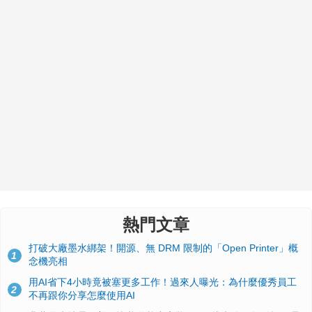
熱門文章
打破大廠墨水綁架！開源、無 DRM 限制的「Open Printer」概
1
念機亮相
用AI省下4小時竟被塞更多工作！過來人曝光：為什麼優秀員工
2
不再跟你分享怎麼使用AI