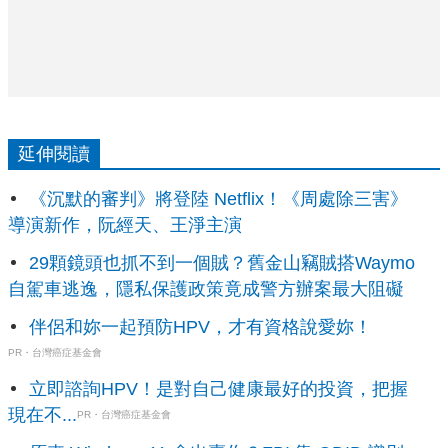
延伸閱讀
《沉默的審判》將登陸 Netflix！《周處除三害》
導演新作，阮經天、王淨主演
29顆鏡頭也抓不到一個賊？舊金山竊賊搭Waymo
自駕車逃逸，隱私保護政策竟成警方辦案最大阻礙
伴侶和妳一起預防HPV，才有資格說愛妳！
PR・台灣癌症基金會
立即諮詢HPV！是對自己健康最好的投資，把握
現在不...
PR・台灣癌症基金會