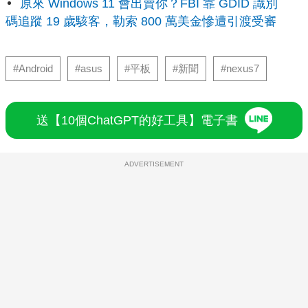
原來 Windows 11 會出賣你？FBI 靠 GDID 識別
碼追蹤 19 歲駭客，勒索 800 萬美金慘遭引渡受審
#Android
#asus
#平板
#新聞
#nexus7
送【10個ChatGPT的好工具】電子書
ADVERTISEMENT