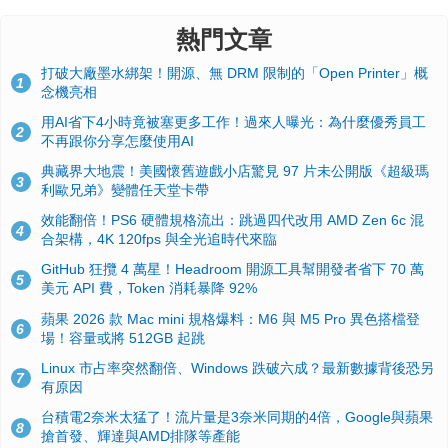
熱門文章
打破大廠墨水綁架！開源、無 DRM 限制的「Open Printer」概
1
念機亮相
用AI省下4小時竟被塞更多工作！過來人曝光：為什麼優秀員工
2
不再跟你分享怎麼使用AI
典藏界大地震！美國懷舊遊戲小店驚見 97 片未公開版《超級瑪
3
利歐兄弟》變體任天堂卡帶
效能翻倍！PS6 硬體規格流出：跳過四代改用 AMD Zen 6c 混
4
合架構，4K 120fps 與全光追時代來臨
GitHub 狂攬 4 萬星！Headroom 開源工具幫開發者省下 70 萬
5
美元 API 費，Token 消耗暴降 92%
蘋果 2026 款 Mac mini 規格爆料：M6 與 M5 Pro 異色搭檔登
6
場！容量或將 512GB 起跳
Linux 市占率突然翻倍、Windows 跌破六成？最新數據背後恐另
7
有原因
台積電2奈米太猛了！流片量是3奈米同期的4倍，Google與蘋果
8
搶首發、輝達與AMD排隊等產能