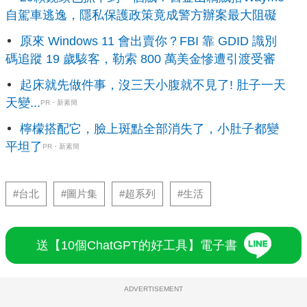
自駕車逃逸，隱私保護政策竟成警方辦案最大阻礙
原來 Windows 11 會出賣你？FBI 靠 GDID 識別
碼追蹤 19 歲駭客，勒索 800 萬美金慘遭引渡受審
起床就先做件事，沒三天小腹就不見了! 肚子一天
天變...
PR・新素簡
檸檬搭配它，臉上斑點全部消失了，小肚子都變
平坦了
PR・新素簡
#台北
#圖片集
#超系列
#生活
送【10個ChatGPT的好工具】電子書
ADVERTISEMENT