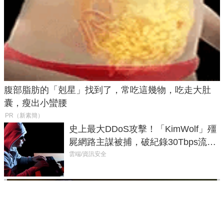
腹部脂肪的「剋星」找到了，常吃這幾物，吃走大肚
囊，瘦出小蠻腰
PR（新素簡）
史上最大DDoS攻擊！「KimWolf」殭
屍網路主謀被捕，破紀錄30Tbps流量
癱瘓全球！
雲端/資訊安全