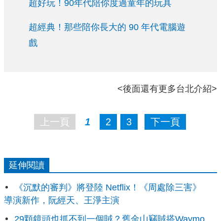
超好玩！90年代陪你度過童年的玩具
超經典！那些陪你長大的 90 年代電腦遊
戲
<後面還有更多台北介紹>
上一頁
1
2
3
下一頁
延伸閱讀
《沉默的審判》將登陸 Netflix！《周處除三害》
導演新作，阮經天、王淨主演
29顆鏡頭也抓不到一個賊？舊金山竊賊搭Waymo