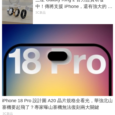
中！傳將支援 iPhone，還有強大的 AI
與智慧家電連動功能
3C新品
iPhone 18 Pro 設計圖 A20 晶片規格全看光，華強北山
寨機要起飛了？專家曝山寨機無法復刻兩大關鍵
3C新品