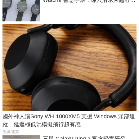
Watch9 智慧手錶，導入潛水與越野跑
導航功能
國外神人讓Sony WH-1000XM5 支援 Windows 頭部追
蹤，延遲極低玩模擬飛行超有感
遊戲/電競
三星 Galaxy Ring 2 官方證實研發