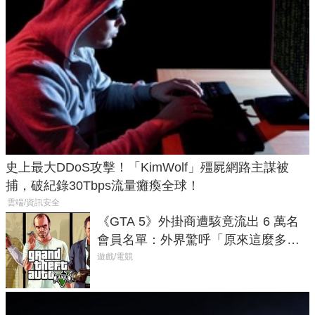
史上最大DDoS攻擊！「KimWolf」殭屍網路主謀被
捕，破紀錄30Tbps流量癱瘓全球！
雲端/資訊安全
《GTA 5》外掛商遭駭竟流出 6 萬名
會員名單：外界驚呼「原來這麼多人
在開掛！」
遊戲/電競