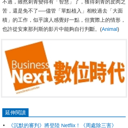
不過，雖然刺青變得有「智慧」了，獲得刺青的皮肉之
苦，還是免不了──儘管「單點植入」相較過去「大面
積」的工作，似乎讓人感覺好一點，但實際上的情形，
也許從安東那列斯的影片中能夠自行判斷。(
Animal
)
延伸閱讀
《沉默的審判》將登陸 Netflix！《周處除三害》