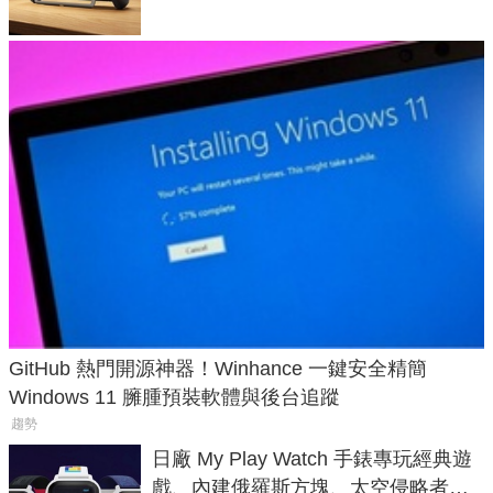
GitHub 熱門開源神器！Winhance 一鍵安全精簡
Windows 11 臃腫預裝軟體與後台追蹤
趨勢
日廠 My Play Watch 手錶專玩經典遊
戲、內建俄羅斯方塊、太空侵略者，