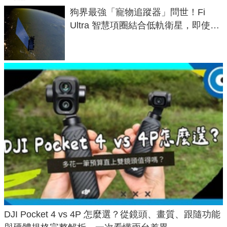
狗界最強「寵物追蹤器」問世！Fi
Ultra 智慧項圈結合低軌衛星，即使在
密林山谷也能精準找回愛犬
DJI Pocket 4 vs 4P 怎麼選？從鏡頭、畫質、跟隨功能