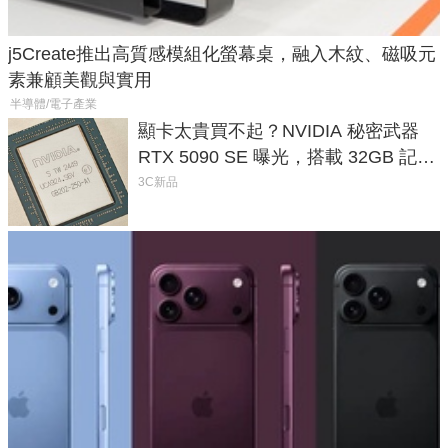
j5Create推出高質感模組化螢幕桌，融入木紋、磁吸元
素兼顧美觀與實用
半導體/電子產業
顯卡太貴買不起？NVIDIA 秘密武器
RTX 5090 SE 曝光，搭載 32GB 記憶
體
3C新品