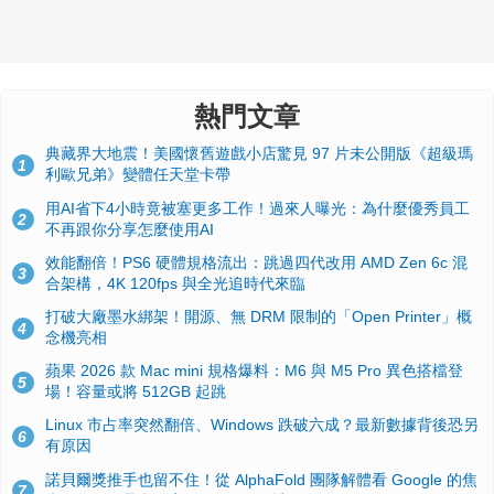
熱門文章
典藏界大地震！美國懷舊遊戲小店驚見 97 片未公開版《超級瑪
1
利歐兄弟》變體任天堂卡帶
用AI省下4小時竟被塞更多工作！過來人曝光：為什麼優秀員工
2
不再跟你分享怎麼使用AI
效能翻倍！PS6 硬體規格流出：跳過四代改用 AMD Zen 6c 混
3
合架構，4K 120fps 與全光追時代來臨
打破大廠墨水綁架！開源、無 DRM 限制的「Open Printer」概
4
念機亮相
蘋果 2026 款 Mac mini 規格爆料：M6 與 M5 Pro 異色搭檔登
5
場！容量或將 512GB 起跳
Linux 市占率突然翻倍、Windows 跌破六成？最新數據背後恐另
6
有原因
諾貝爾獎推手也留不住！從 AlphaFold 團隊解體看 Google 的焦
7