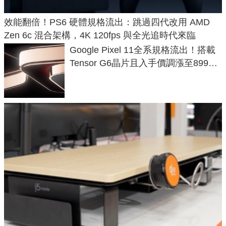
效能翻倍！PS6 硬體規格流出：跳過四代改用 AMD
Zen 6c 混合架構，4K 120fps 與全光追時代來臨
Google Pixel 11全系規格流出！搭載
Tensor G6晶片且入手價調漲至899美
元