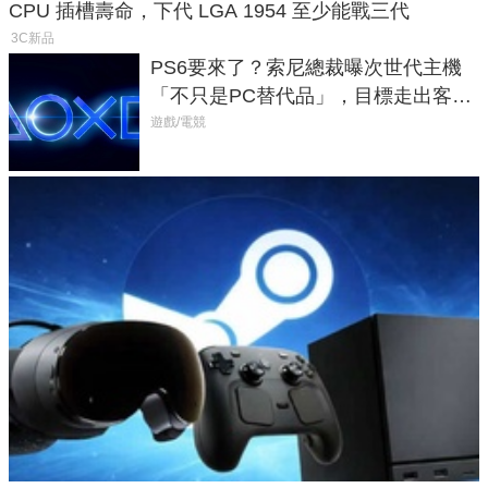
CPU 插槽壽命，下代 LGA 1954 至少能戰三代
3C新品
PS6要來了？索尼總裁曝次世代主機
「不只是PC替代品」，目標走出客
廳、進軍電競桌面
遊戲/電競