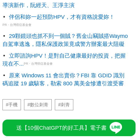
導演新作，阮經天、王淨主演
伴侶和妳一起預防HPV，才有資格說愛妳！
PR・台灣癌症基金會
29顆鏡頭也抓不到一個賊？舊金山竊賊搭Waymo
自駕車逃逸，隱私保護政策竟成警方辦案最大阻礙
立即諮詢HPV！是對自己健康最好的投資，把握
現在不...
PR・台灣癌症基金會
原來 Windows 11 會出賣你？FBI 靠 GDID 識別
碼追蹤 19 歲駭客，勒索 800 萬美金慘遭引渡受審
#手機
#數位刺青
#刺青
送【10個ChatGPT的好工具】電子書