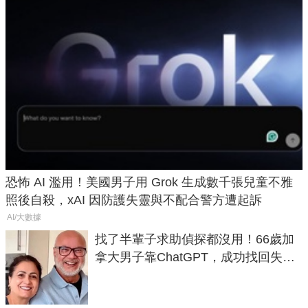
恐怖 AI 濫用！美國男子用 Grok 生成數千張兒童不雅
照後自殺，xAI 因防護失靈與不配合警方遭起訴
AI/大數據
找了半輩子求助偵探都沒用！66歲加
拿大男子靠ChatGPT，成功找回失散
50年家人