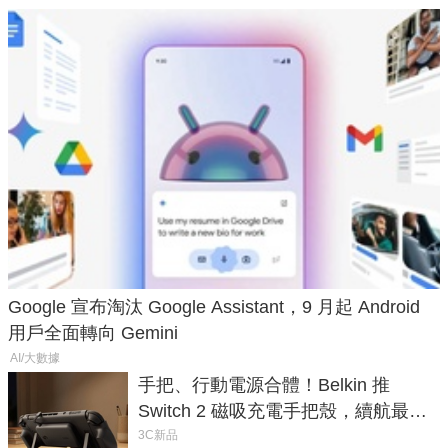
Google 宣布淘汰 Google Assistant，9 月起 Android
用戶全面轉向 Gemini
AI/大數據
手把、行動電源合體！Belkin 推
Switch 2 磁吸充電手把殼，續航最高
延長 1.5 倍
3C新品