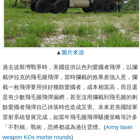
▲
圖片來源
過去波斯灣戰爭時，美國提供以色列愛國者飛彈，以攔
截伊拉克的飛毛腿飛彈，當時攔截的效果差強人意，攔
截一枚飛彈要用掉好幾顆愛國者，成本相當高，而且還
是有少數飛毛腿飛彈漏網，甚至沒用攔截到飛毛腿的剩
餘愛國者飛彈自己掉落時也造成災害。未來若美國陸軍
雷射系統發展完成，如當年飛毛腿飛彈騷擾策略等許多
「不對稱」戰術，恐將都成為過往雲煙。(
Army laser
weapon KOs mortar rounds
)