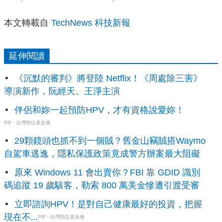
本文轉載自
TechNews 科技新報
延伸閱讀
《沉默的審判》將登陸 Netflix！《周處除三害》
導演新作，阮經天、王淨主演
伴侶和妳一起預防HPV，才有資格說愛妳！
PR・台灣癌症基金會
29顆鏡頭也抓不到一個賊？舊金山竊賊搭Waymo
自駕車逃逸，隱私保護政策竟成警方辦案最大阻礙
原來 Windows 11 會出賣你？FBI 靠 GDID 識別
碼追蹤 19 歲駭客，勒索 800 萬美金慘遭引渡受審
立即諮詢HPV！是對自己健康最好的投資，把握
現在不...
PR・台灣癌症基金會