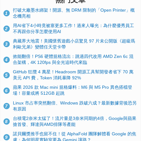
打破大廠墨水綁架！開源、無 DRM 限制的「Open Printer」概
1
念機亮相
用AI省下4小時竟被塞更多工作！過來人曝光：為什麼優秀員工
2
不再跟你分享怎麼使用AI
典藏界大地震！美國懷舊遊戲小店驚見 97 片未公開版《超級瑪
3
利歐兄弟》變體任天堂卡帶
效能翻倍！PS6 硬體規格流出：跳過四代改用 AMD Zen 6c 混
4
合架構，4K 120fps 與全光追時代來臨
GitHub 狂攬 4 萬星！Headroom 開源工具幫開發者省下 70 萬
5
美元 API 費，Token 消耗暴降 92%
蘋果 2026 款 Mac mini 規格爆料：M6 與 M5 Pro 異色搭檔登
6
場！容量或將 512GB 起跳
Linux 市占率突然翻倍、Windows 跌破六成？最新數據背後恐另
7
有原因
台積電2奈米太猛了！流片量是3奈米同期的4倍，Google與蘋果
8
搶首發、輝達與AMD排隊等產能
諾貝爾獎推手也留不住！從 AlphaFold 團隊解體看 Google 的焦
9
慮：為何明星實驗室要為 Gemini 讓路？