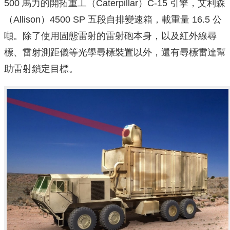
500 馬力的開拓重工（Caterpillar）C-15 引擎，艾利森
（Allison）4500 SP 五段自排變速箱，載重量 16.5 公
噸。除了使用固態雷射的雷射砲本身，以及紅外線尋
標、雷射測距儀等光學尋標裝置以外，還有尋標雷達幫
助雷射鎖定目標。