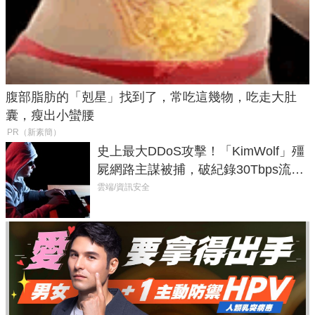
腹部脂肪的「剋星」找到了，常吃這幾物，吃走大肚
囊，瘦出小蠻腰
PR（新素簡）
史上最大DDoS攻擊！「KimWolf」殭
屍網路主謀被捕，破紀錄30Tbps流量
癱瘓全球！
雲端/資訊安全