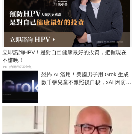
立即諮詢HPV！是對自己健康最好的投資，把握現在
不嫌晚！
PR（台灣癌症基金會）
恐怖 AI 濫用！美國男子用 Grok 生成
數千張兒童不雅照後自殺，xAI 因防護
失靈與不配合警方遭起訴