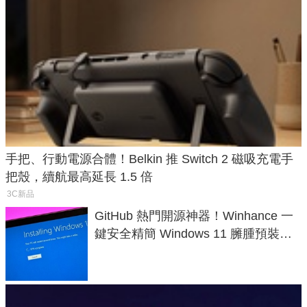
手把、行動電源合體！Belkin 推 Switch 2 磁吸充電手
把殼，續航最高延長 1.5 倍
3C新品
GitHub 熱門開源神器！Winhance 一
鍵安全精簡 Windows 11 臃腫預裝軟
體與後台追蹤