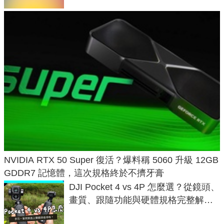
NVIDIA RTX 50 Super 復活？爆料稱 5060 升級 12GB
GDDR7 記憶體，這次規格終於不擠牙膏
DJI Pocket 4 vs 4P 怎麼選？從鏡頭、
畫質、跟隨功能與硬體規格完整解
析，一次看懂兩台差異