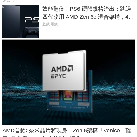
3C新品
效能翻倍！PS6 硬體規格流出：跳過
四代改用 AMD Zen 6c 混合架構，4K
120fps 與全光追時代來臨
遊戲/電競
AMD首款2奈米晶片將現身：Zen 6架構「Venice」確