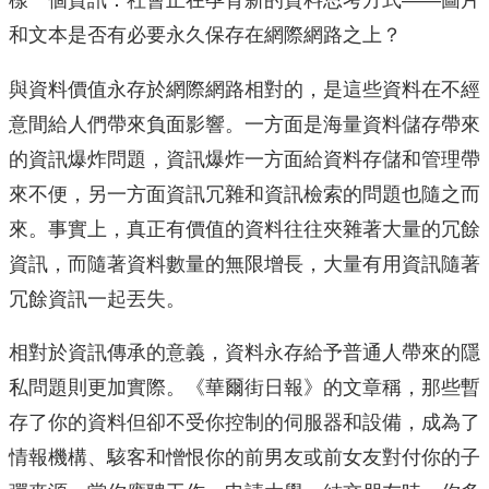
樣一個資訊：社會正在孕育新的資料思考方式——圖片
和文本是否有必要永久保存在網際網路之上？
與資料價值永存於網際網路相對的，是這些資料在不經
意間給人們帶來負面影響。一方面是海量資料儲存帶來
的資訊爆炸問題，資訊爆炸一方面給資料存儲和管理帶
來不便，另一方面資訊冗雜和資訊檢索的問題也隨之而
來。事實上，真正有價值的資料往往夾雜著大量的冗餘
資訊，而隨著資料數量的無限增長，大量有用資訊隨著
冗餘資訊一起丟失。
相對於資訊傳承的意義，資料永存給予普通人帶來的隱
私問題則更加實際。《華爾街日報》的文章稱，那些暫
存了你的資料但卻不受你控制的伺服器和設備，成為了
情報機構、駭客和憎恨你的前男友或前女友對付你的子