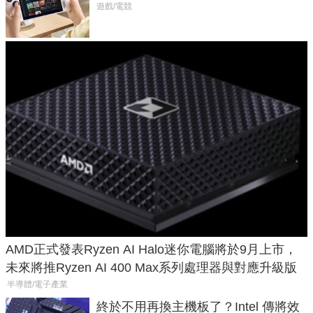
式讓操作就像 Xbox 一樣順暢
遊戲/電競
AMD正式發表Ryzen AI Halo迷你電腦將於9月上市，
未來將推Ryzen AI 400 Max系列處理器與對應升級版
半導體/電子產業
終於不用再換主機板了？Intel 傳將效