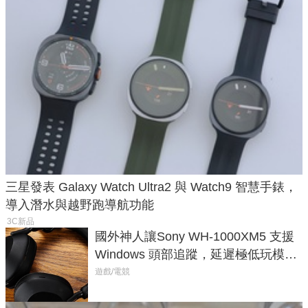
三星發表 Galaxy Watch Ultra2 與 Watch9 智慧手錶，
導入潛水與越野跑導航功能
3C新品
國外神人讓Sony WH-1000XM5 支援
Windows 頭部追蹤，延遲極低玩模擬
飛行超有感
遊戲/電競