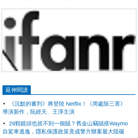
延伸閱讀
《沉默的審判》將登陸 Netflix！《周處除三害》
導演新作，阮經天、王淨主演
29顆鏡頭也抓不到一個賊？舊金山竊賊搭Waymo
自駕車逃逸，隱私保護政策竟成警方辦案最大阻礙