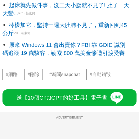
起床就先做件事，沒三天小腹就不見了! 肚子一天
天變...
PR・新素簡
檸檬加它，堅持一週大肚腩不見了，重新回到45
公斤
PR・新素簡
原來 Windows 11 會出賣你？FBI 靠 GDID 識別
碼追蹤 19 歲駭客，勒索 800 萬美金慘遭引渡受審
#網路
#刪除
#新聞snapchat
#自動銷毀
送【10個ChatGPT的好工具】電子書
ADVERTISEMENT