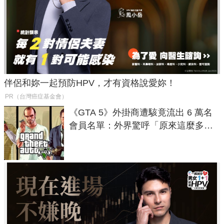
伴侶和妳一起預防HPV，才有資格說愛妳！
PR（台灣癌症基金會）
《GTA 5》外掛商遭駭竟流出 6 萬名
會員名單：外界驚呼「原來這麼多人
在開掛！」