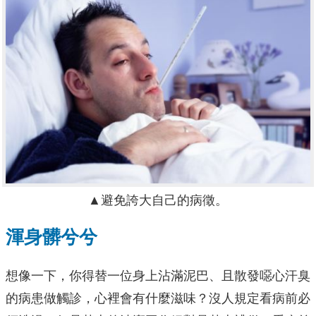
▲避免誇大自己的病徵。
渾身髒兮兮
想像一下，你得替一位身上沾滿泥巴、且散發噁心汗臭
的病患做觸診，心裡會有什麼滋味？沒人規定看病前必