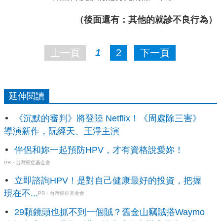
（後面還有：其他的就診不良行為）
上一頁
1
2
下一頁
延伸閱讀
《沉默的審判》將登陸 Netflix！《周處除三害》
導演新作，阮經天、王淨主演
伴侶和妳一起預防HPV，才有資格說愛妳！
PR・台灣癌症基金會
立即諮詢HPV！是對自己健康最好的投資，把握
現在不...
PR・台灣癌症基金會
29顆鏡頭也抓不到一個賊？舊金山竊賊搭Waymo