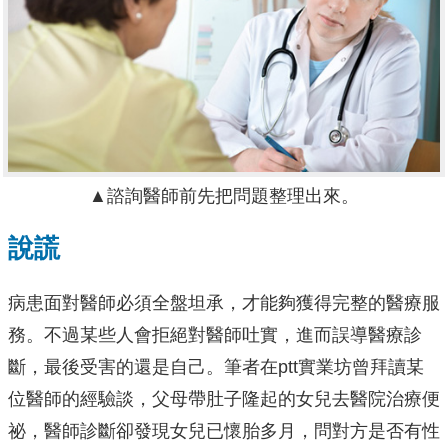
▲諮詢醫師前先把問題整理出來。
說謊
病患面對醫師必須全盤坦承，才能夠獲得完整的醫療服
務。不過某些人會拒絕對醫師吐實，進而誤導醫療診
斷，最後受害的還是自己。筆者在ptt實業坊曾拜讀某
位醫師的經驗談，父母帶肚子隆起的女兒去醫院治療便
祕，醫師診斷卻發現女兒已懷胎多月，問對方是否有性