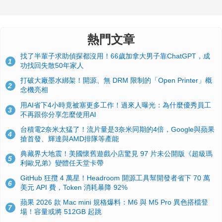
熱門文章
找了半輩子求助偵探都沒用！66歲加拿大男子靠ChatGPT，成
1
功找回失散50年家人
打破大廠墨水綁架！開源、無 DRM 限制的「Open Printer」概
2
念機亮相
用AI省下4小時竟被塞更多工作！過來人曝光：為什麼優秀員工
3
不再跟你分享怎麼使用AI
台積電2奈米太猛了！流片量是3奈米同期的4倍，Google與蘋果
4
搶首發、輝達與AMD排隊等產能
典藏界大地震！美國懷舊遊戲小店驚見 97 片未公開版《超級瑪
5
利歐兄弟》變體任天堂卡帶
GitHub 狂攬 4 萬星！Headroom 開源工具幫開發者省下 70 萬
6
美元 API 費，Token 消耗暴降 92%
蘋果 2026 款 Mac mini 規格爆料：M6 與 M5 Pro 異色搭檔登
7
場！容量或將 512GB 起跳