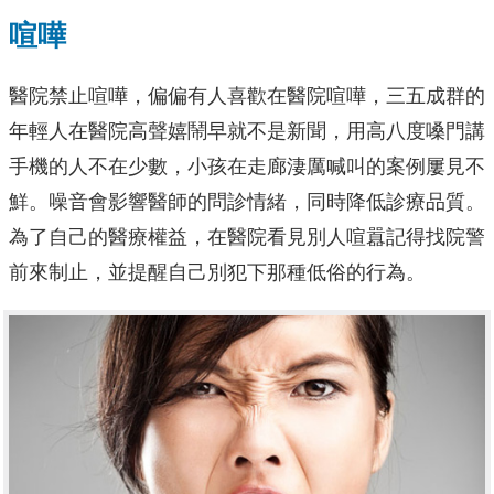
喧嘩
醫院禁止喧嘩，偏偏有人喜歡在醫院喧嘩，三五成群的
年輕人在醫院高聲嬉鬧早就不是新聞，用高八度嗓門講
手機的人不在少數，小孩在走廊淒厲喊叫的案例屢見不
鮮。噪音會影響醫師的問診情緒，同時降低診療品質。
為了自己的醫療權益，在醫院看見別人喧囂記得找院警
前來制止，並提醒自己別犯下那種低俗的行為。