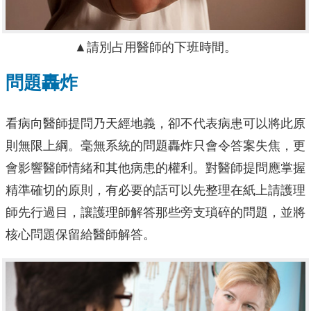
▲請別占用醫師的下班時間。
問題轟炸
看病向醫師提問乃天經地義，卻不代表病患可以將此原
則無限上綱。毫無系統的問題轟炸只會令答案失焦，更
會影響醫師情緒和其他病患的權利。對醫師提問應掌握
精準確切的原則，有必要的話可以先整理在紙上請護理
師先行過目，讓護理師解答那些旁支瑣碎的問題，並將
核心問題保留給醫師解答。