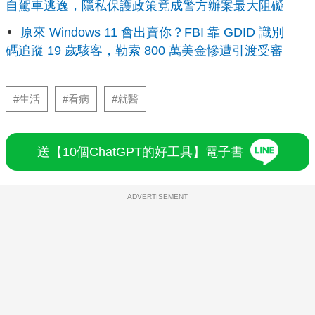
自駕車逃逸，隱私保護政策竟成警方辦案最大阻礙
原來 Windows 11 會出賣你？FBI 靠 GDID 識別
碼追蹤 19 歲駭客，勒索 800 萬美金慘遭引渡受審
#生活
#看病
#就醫
送【10個ChatGPT的好工具】電子書
ADVERTISEMENT