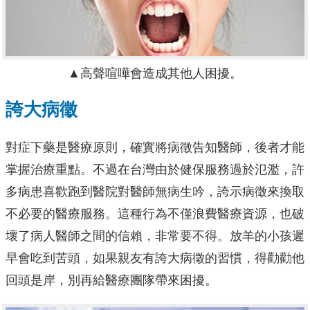
▲高聲喧嘩會造成其他人困擾。
誇大病徵
對症下藥是醫療原則，確實將病徵告知醫師，後者才能
掌握治療重點。不過在台灣由於健保服務過於氾濫，許
多病患喜歡跑到醫院對醫師無病生吟，誇示病徵來換取
不必要的醫療服務。這種行為不僅浪費醫療資源，也破
壞了病人醫師之間的信賴，非常要不得。放羊的小孩遲
早會吃到苦頭，如果親友有誇大病徵的習慣，得勸勸他
回頭是岸，別再給醫療團隊帶來困擾。