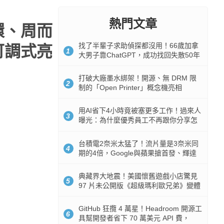
熱門文章
循環、周而
找了半輩子求助偵探都沒用！66歲加拿
可調式亮
1
大男子靠ChatGPT，成功找回失散50年
家人
打破大廠墨水綁架！開源、無 DRM 限
2
制的「Open Printer」概念機亮相
用AI省下4小時竟被塞更多工作！過來人
3
曝光：為什麼優秀員工不再跟你分享怎
麼使用AI
台積電2奈米太猛了！流片量是3奈米同
4
期的4倍，Google與蘋果搶首發、輝達
與AMD排隊等產能
典藏界大地震！美國懷舊遊戲小店驚見
5
97 片未公開版《超級瑪利歐兄弟》變體
任天堂卡帶
GitHub 狂攬 4 萬星！Headroom 開源工
6
具幫開發者省下 70 萬美元 API 費，