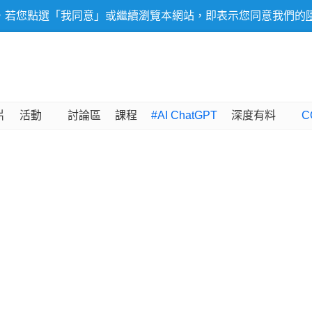
，若您點選「我同意」或繼續瀏覽本網站，即表示您同意我們的
片
活動
討論區
課程
#AI ChatGPT
深度有料
C