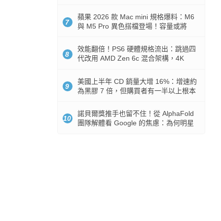
Token 消耗暴降 92%
蘋果 2026 款 Mac mini 規格爆料：M6
7
與 M5 Pro 異色搭檔登場！容量或將
512GB 起跳
效能翻倍！PS6 硬體規格流出：跳過四
8
代改用 AMD Zen 6c 混合架構，4K
120fps 與全光追時代來臨
美國上半年 CD 銷量大增 16%：增速約
9
為黑膠 7 倍，但購買者有一半以上根本
沒有播放器
諾貝爾獎推手也留不住！從 AlphaFold
10
團隊解體看 Google 的焦慮：為何明星
實驗室要為 Gemini 讓路？