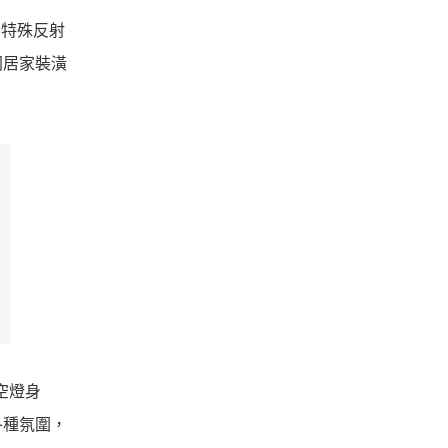
運用特殊反射
同居家裝潢
鏤空燈身
各種氛圍，