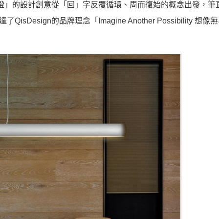
ght「回燈」的設計創意從「回」字反覆循環、周而復始的概念出發，
ign的品牌理念「Imagine Another Possibility 想