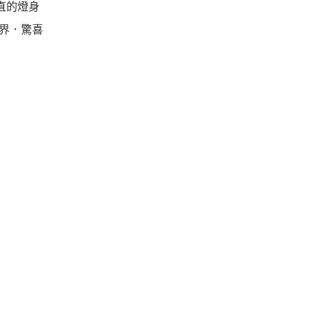
筆直的燈身
像無界．驚喜