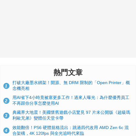
熱門文章
打破大廠墨水綁架！開源、無 DRM 限制的「Open Printer」概
1
念機亮相
用AI省下4小時竟被塞更多工作！過來人曝光：為什麼優秀員工
2
不再跟你分享怎麼使用AI
典藏界大地震！美國懷舊遊戲小店驚見 97 片未公開版《超級瑪
3
利歐兄弟》變體任天堂卡帶
效能翻倍！PS6 硬體規格流出：跳過四代改用 AMD Zen 6c 混
4
合架構，4K 120fps 與全光追時代來臨