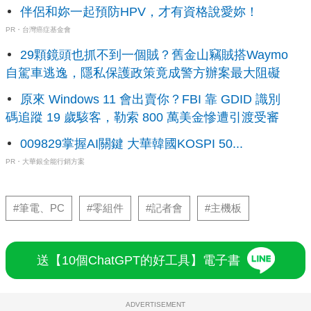
伴侶和妳一起預防HPV，才有資格說愛妳！
PR・台灣癌症基金會
29顆鏡頭也抓不到一個賊？舊金山竊賊搭Waymo
自駕車逃逸，隱私保護政策竟成警方辦案最大阻礙
原來 Windows 11 會出賣你？FBI 靠 GDID 識別
碼追蹤 19 歲駭客，勒索 800 萬美金慘遭引渡受審
009829掌握AI關鍵 大華韓國KOSPI 50...
PR・大華銀全能行銷方案
#筆電、PC
#零組件
#記者會
#主機板
送【10個ChatGPT的好工具】電子書
ADVERTISEMENT