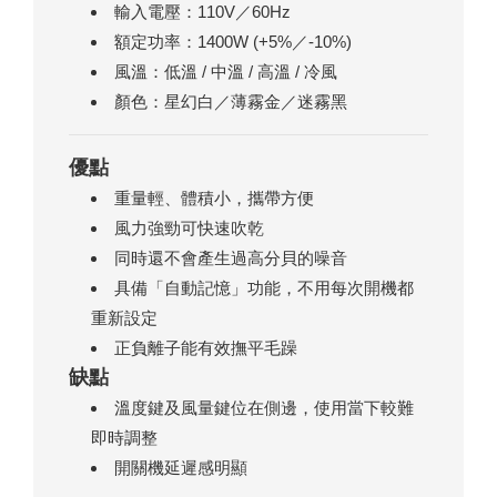
輸入電壓：110V／60Hz
額定功率：1400W (+5%／-10%)
風溫：低溫 / 中溫 / 高溫 / 冷風
顏色：星幻白／薄霧金／迷霧黑
優點
重量輕、體積小，攜帶方便
風力強勁可快速吹乾
同時還不會產生過高分貝的噪音
具備「自動記憶」功能，不用每次開機都
重新設定
正負離子能有效撫平毛躁
缺點
溫度鍵及風量鍵位在側邊，使用當下較難
即時調整
開關機延遲感明顯