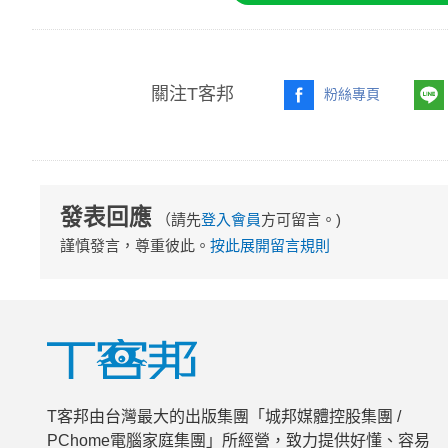
關注T客邦
粉絲專頁
發表回應
（請先
登入會員
方可留言。)
謹慎發言，尊重彼此。
按此展開留言規則
T客邦由台灣最大的出版集團「城邦媒體控股集團 /
PChome電腦家庭集團」所經營，致力提供好懂、容易