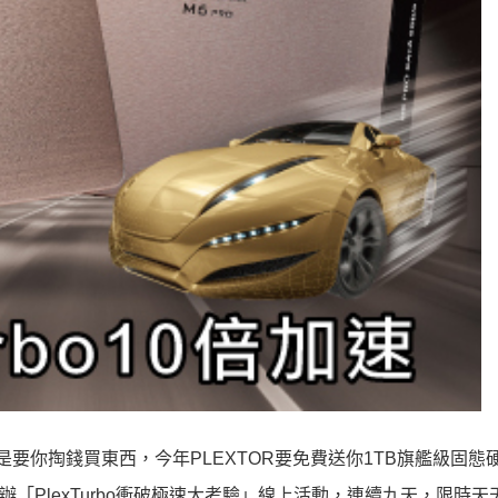
你掏錢買東西，今年PLEXTOR要免費送你1TB旗艦級固態
期間，舉辦「PlexTurbo衝破極速大考驗」線上活動，連續九天，限時