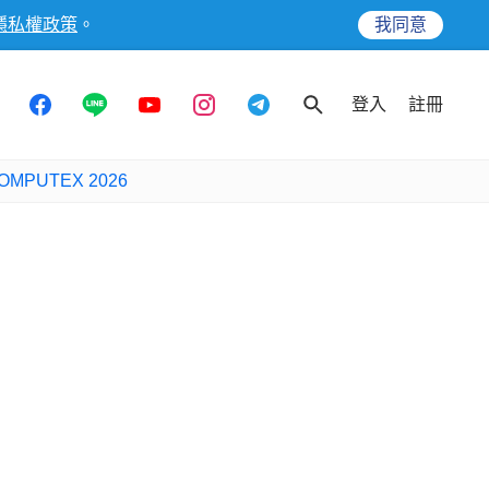
隱私權政策
。
我同意
登入
註冊
OMPUTEX 2026