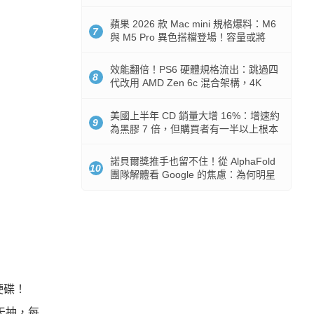
Token 消耗暴降 92%
蘋果 2026 款 Mac mini 規格爆料：M6
7
與 M5 Pro 異色搭檔登場！容量或將
512GB 起跳
效能翻倍！PS6 硬體規格流出：跳過四
8
代改用 AMD Zen 6c 混合架構，4K
120fps 與全光追時代來臨
美國上半年 CD 銷量大增 16%：增速約
9
為黑膠 7 倍，但購買者有一半以上根本
沒有播放器
諾貝爾獎推手也留不住！從 AlphaFold
10
團隊解體看 Google 的焦慮：為何明星
實驗室要為 Gemini 讓路？
硬碟！
天天抽，每