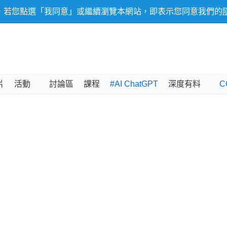
，若您點選「我同意」或繼續瀏覽本網站，即表示您同意我們的
片
活動
討論區
課程
#AI ChatGPT
深度有料
C