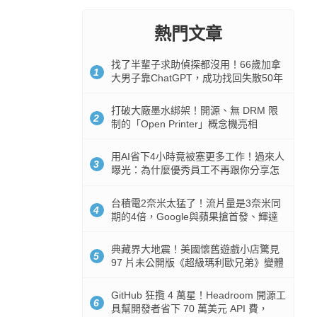
熱門文章
找了半輩子求助偵探都沒用！66歲加拿
1
大男子靠ChatGPT，成功找回失散50年
家人
打破大廠墨水綁架！開源、無 DRM 限
2
制的「Open Printer」概念機亮相
用AI省下4小時竟被塞更多工作！過來人
3
曝光：為什麼優秀員工不再跟你分享怎
麼使用AI
台積電2奈米太猛了！流片量是3奈米同
4
期的4倍，Google與蘋果搶首發、輝達
與AMD排隊等產能
典藏界大地震！美國懷舊遊戲小店驚見
5
97 片未公開版《超級瑪利歐兄弟》變體
任天堂卡帶
GitHub 狂攬 4 萬星！Headroom 開源工
6
具幫開發者省下 70 萬美元 API 費，