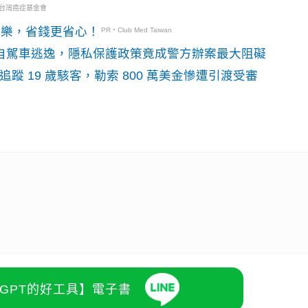
・台灣癌症基金會
玩樂，省錢更省心！
PR・Club Med Taiwan
o自駕車逃逸，隱私保護政策竟成警方辦案最大阻礙
識別碼追蹤 19 歲駭客，勒索 800 萬美金慘遭引渡受審
atGPT的好工具】電子書