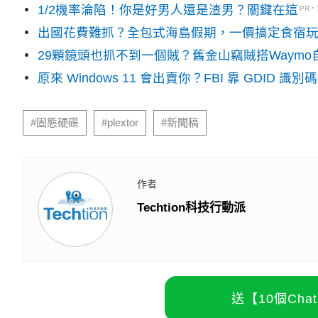
1/2機率淪陷！你是好男人還是渣男？關鍵在這
PR
出國花費難抓？全包式海島假期，一價搞定食宿
29顆鏡頭也抓不到一個賊？舊金山竊賊搭Waym
原來 Windows 11 會出賣你？FBI 靠 GDID 
#固態硬碟
#plextor
#新聞稿
作者
Techtion科技行動派
送【10個Ch