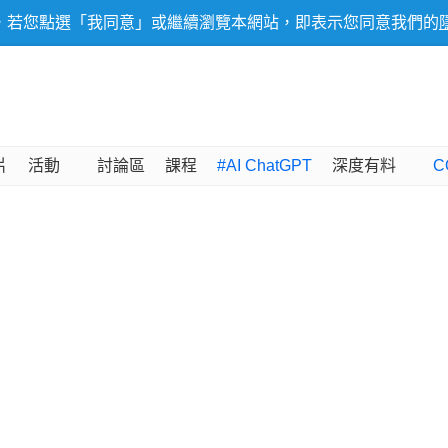
，若您點選「我同意」或繼續瀏覽本網站，即表示您同意我們的
片
活動
討論區
課程
#AI ChatGPT
深度有料
C