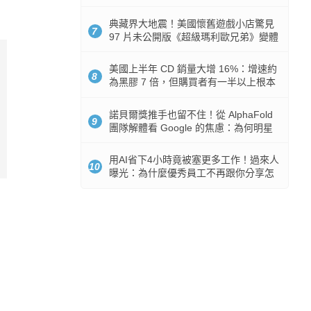
512GB 起跳
典藏界大地震！美國懷舊遊戲小店驚見
7
97 片未公開版《超級瑪利歐兄弟》變體
任天堂卡帶
美國上半年 CD 銷量大增 16%：增速約
8
為黑膠 7 倍，但購買者有一半以上根本
沒有播放器
諾貝爾獎推手也留不住！從 AlphaFold
9
團隊解體看 Google 的焦慮：為何明星
實驗室要為 Gemini 讓路？
用AI省下4小時竟被塞更多工作！過來人
10
曝光：為什麼優秀員工不再跟你分享怎
麼使用AI