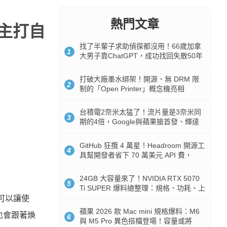
熱門文章
，主打自
找了半輩子求助偵探都沒用！66歲加拿
1
大男子靠ChatGPT，成功找回失散50年
家人
打破大廠墨水綁架！開源、無 DRM 限
2
制的「Open Printer」概念機亮相
台積電2奈米太猛了！流片量是3奈米同
3
期的4倍，Google與蘋果搶首發、輝達
與AMD排隊等產能
GitHub 狂攬 4 萬星！Headroom 開源工
4
具幫開發者省下 70 萬美元 API 費，
Token 消耗暴降 92%
24GB 大容量來了！NVIDIA RTX 5070
5
Ti SUPER 爆料總整理：規格、功耗、上
市時間
可以讓使
蘋果 2026 款 Mac mini 規格爆料：M6
們也會跟著煥
6
與 M5 Pro 異色搭檔登場！容量或將