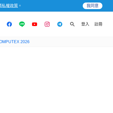
隱私權政策
。
我同意
登入
註冊
OMPUTEX 2026