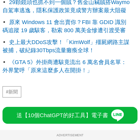
29顆鏡頭也抓不到一個賊？舊金山竊賊搭Waymo
自駕車逃逸，隱私保護政策竟成警方辦案最大阻礙
原來 Windows 11 會出賣你？FBI 靠 GDID 識別
碼追蹤 19 歲駭客，勒索 800 萬美金慘遭引渡受審
史上最大DDoS攻擊！「KimWolf」殭屍網路主謀
被捕，破紀錄30Tbps流量癱瘓全球！
《GTA 5》外掛商遭駭竟流出 6 萬名會員名單：
外界驚呼「原來這麼多人在開掛！」
#新聞
送【10個ChatGPT的好工具】電子書
ADVERTISEMENT