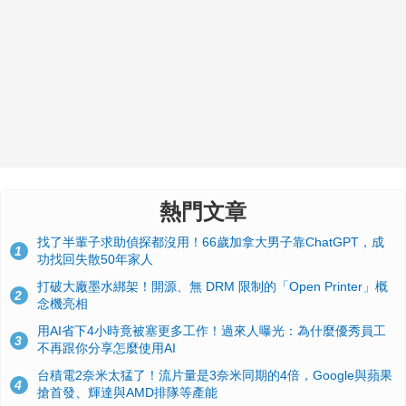
熱門文章
找了半輩子求助偵探都沒用！66歲加拿大男子靠ChatGPT，成
1
功找回失散50年家人
打破大廠墨水綁架！開源、無 DRM 限制的「Open Printer」概
2
念機亮相
用AI省下4小時竟被塞更多工作！過來人曝光：為什麼優秀員工
3
不再跟你分享怎麼使用AI
台積電2奈米太猛了！流片量是3奈米同期的4倍，Google與蘋果
4
搶首發、輝達與AMD排隊等產能