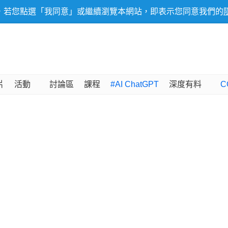
，若您點選「我同意」或繼續瀏覽本網站，即表示您同意我們的
片
活動
討論區
課程
#AI ChatGPT
深度有料
C