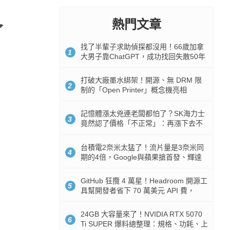
熱門文章
了
找了半輩子求助偵探都沒用！66歲加拿
1
大男子靠ChatGPT，成功找回失散50年
家人
打破大廠墨水綁架！開源、無 DRM 限
2
制的「Open Printer」概念機亮相
記憶體漲太兇連老闆都怕了？SK海力士
3
竟然認了價格「不正常」：再漲下去不
是好事
台積電2奈米太猛了！流片量是3奈米同
4
期的4倍，Google與蘋果搶首發、輝達
與AMD排隊等產能
GitHub 狂攬 4 萬星！Headroom 開源工
5
具幫開發者省下 70 萬美元 API 費，
Token 消耗暴降 92%
24GB 大容量來了！NVIDIA RTX 5070
6
Ti SUPER 爆料總整理：規格、功耗、上