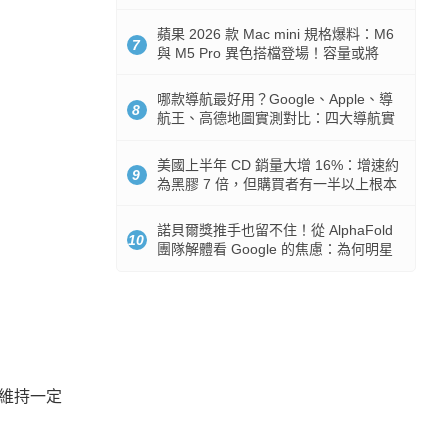
市時間
蘋果 2026 款 Mac mini 規格爆料：M6
7
與 M5 Pro 異色搭檔登場！容量或將
512GB 起跳
哪款導航最好用？Google、Apple、導
8
航王、高德地圖實測對比：四大導航實
測懶人包
美國上半年 CD 銷量大增 16%：增速約
9
為黑膠 7 倍，但購買者有一半以上根本
沒有播放器
諾貝爾獎推手也留不住！從 AlphaFold
10
團隊解體看 Google 的焦慮：為何明星
實驗室要為 Gemini 讓路？
除了維持一定