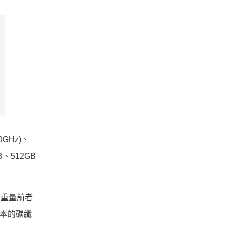
0GHz)、
GB、512GB
m，重量前者
從原本的碳纖