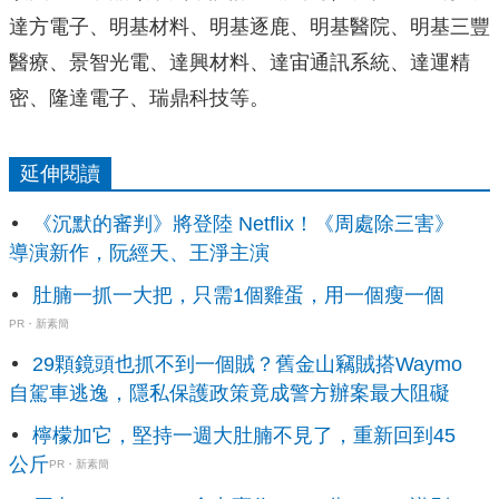
達方電子、明基材料、明基逐鹿、明基醫院、明基三豐
醫療、景智光電、達興材料、達宙通訊系統、達運精
密、隆達電子、瑞鼎科技等。
延伸閱讀
《沉默的審判》將登陸 Netflix！《周處除三害》
導演新作，阮經天、王淨主演
肚腩一抓一大把，只需1個雞蛋，用一個瘦一個
PR・新素簡
29顆鏡頭也抓不到一個賊？舊金山竊賊搭Waymo
自駕車逃逸，隱私保護政策竟成警方辦案最大阻礙
檸檬加它，堅持一週大肚腩不見了，重新回到45
公斤
PR・新素簡