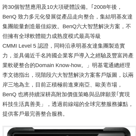
跨30個智慧應用及10大項硬體設備。｢2008年後，
BenQ 致力多元化發展從產品走向整合，集結明基友達
集團能量創造最佳綜效。BenQ六大智慧解決方案，不
但擁有全球軟體能力成熟度模式最高等級
CMMI Level 5 認證，同時沿承明基友達集團製造實
力，並具備近千名跨國企業客戶導入之經驗及豐富跨產
業軟硬整合的Domain Know-how。」明基電通總經理
李文德指出，現階段六大智慧解決方案客戶版圖，以兩
岸三地為主，目前正積極前進東南亞、歐美市場，
BenQ 也將持續深耕高附加價值策略與品牌願景｢實現
科技生活真善美」，透過前線端的全球完整服務據點，
提供客戶最完善整合服務。