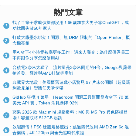
熱門文章
找了半輩子求助偵探都沒用！66歲加拿大男子靠ChatGPT，成
1
功找回失散50年家人
打破大廠墨水綁架！開源、無 DRM 限制的「Open Printer」概
2
念機亮相
用AI省下4小時竟被塞更多工作！過來人曝光：為什麼優秀員工
3
不再跟你分享怎麼使用AI
台積電2奈米太猛了！流片量是3奈米同期的4倍，Google與蘋果
4
搶首發、輝達與AMD排隊等產能
典藏界大地震！美國懷舊遊戲小店驚見 97 片未公開版《超級瑪
5
利歐兄弟》變體任天堂卡帶
GitHub 狂攬 4 萬星！Headroom 開源工具幫開發者省下 70 萬
6
美元 API 費，Token 消耗暴降 92%
蘋果 2026 款 Mac mini 規格爆料：M6 與 M5 Pro 異色搭檔登
7
場！容量或將 512GB 起跳
效能翻倍！PS6 硬體規格流出：跳過四代改用 AMD Zen 6c 混
8
合架構，4K 120fps 與全光追時代來臨